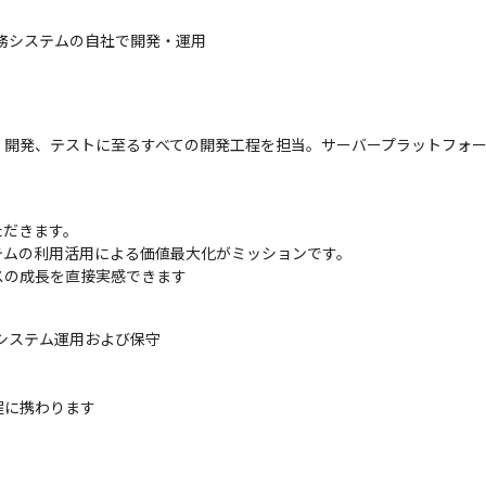
務システムの自社で開発・運用
、開発、テストに至るすべての開発工程を担当。サーバープラットフォ
だきます。

ムの利用活用による価値最大化がミッションです。

スの成長を直接実感できます
システム運用および保守

程に携わります