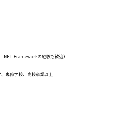
工程、インフラ構築まで幅広い技術に携われます

おり、サーバー構築やデータベース作成も経験可能です

新技術も導入します

、さらに直属の部長の元で、ビジョンやロードマップ策定などプロダク
務となります。入社後は株式会社Ｉ’ｎＴホールディングスのシステム部
NET Frameworkの経験も歓迎）

学、専修学校、高校卒業以上