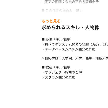
∟変更の範囲：会社の定める業務全般
■ この仕事の面白み、魅力

・担当領域が限定されず、上流工程から下流
もっと見る
・会社としてフルスタック育成を目的として
・事業成長に伴い、AIやBigQueryなどの
求められるスキル・人物像
・事業貢献しながらスキルアップが目指せ
■ 必須スキル/経験

※HD傘下の株式会社イーナの事業所での勤
・PHPでのシステム開発の経験（Java、C#、.
・データベースシステム開発の経験
※最終学歴：大学院、大学、高専、短期大
■ 歓迎スキル/経験

・オブジェクト指向の理解

・スクラム開発の経験