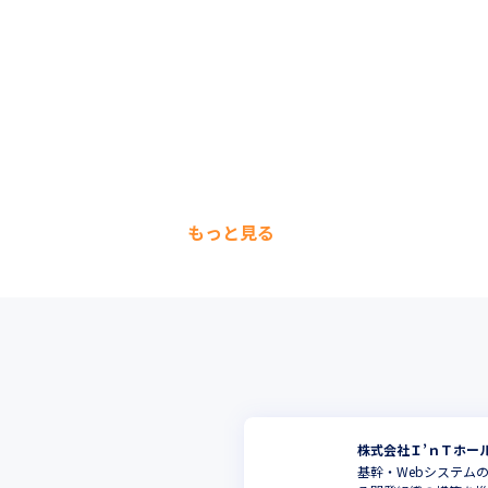
もっと見る
株式会社Ｉ’ｎＴホー
基幹・Webシステム