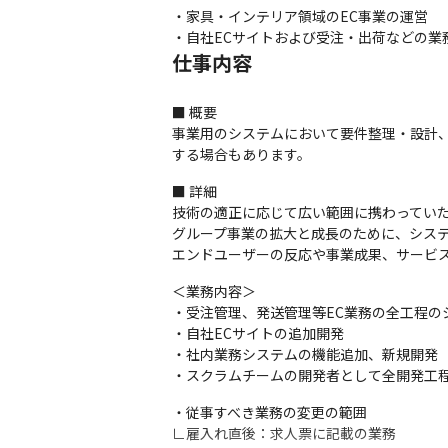
・家具・インテリア領域のEC事業の運営

・自社ECサイトおよび受注・出荷などの業
仕事内容
■ 概要

事業用のシステムにおいて要件整理・設計
する場合もあります。
■ 詳細

技術の適正に応じて広い範囲に携わっていた
グループ事業の拡大と成長のために、システ
エンドユーザーの反応や事業成果、サービ
＜業務内容＞

・受注管理、発送管理等EC業務の全工程の
・自社ECサイトの追加開発

・社内業務システムの機能追加、新規開発

・スクラムチームの開発者として全開発工
・従事すべき業務の変更の範囲

∟雇入れ直後：求人票に記載の業務
