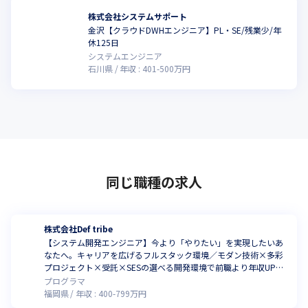
株式会社システムサポート
金沢【クラウドDWHエンジニア】PL・SE/残業少/年
休125日
システムエンジニア
石川県
年収 :
401
-
500
万円
同じ職種の求人
株式会社Def tribe
【システム開発エンジニア】今より「やりたい」を実現したいあ
なたへ。キャリアを広げるフルスタック環境／モダン技術×多彩
プロジェクト×受託×SESの選べる開発環境で前職より年収UP率
ほぼ100％！
プログラマ
福岡県
年収 :
400
-
799
万円