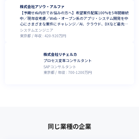
株式会社アソウ・アルファ
【予期せぬ内示でお悩みの方へ】希望案件配属100%を5年間継続
中／現年収考慮／Web・オープン系のアプリ・システム開発を中
心にさまざまな案件にチャレンジ／AI、クラウド、DXなど最先端
案件多数
システムエンジニア
東京都
年収 :
420
-
920
万円
株式会社リチェルカ
プロセス変革コンサルタント
SAPコンサルタント
東京都
年収 :
700
-
1200
万円
同じ業種の企業