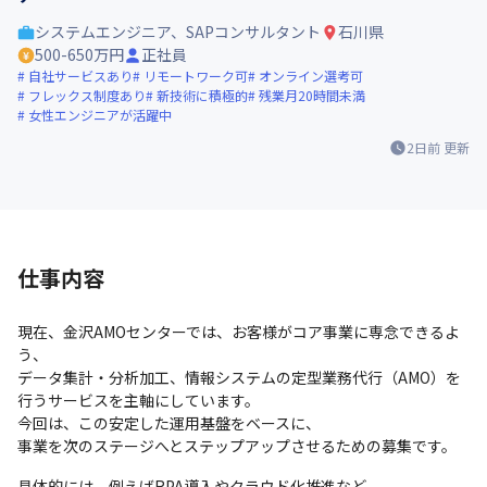
システムエンジニア、SAPコンサルタント
石川県
500-650万円
正社員
自社サービスあり
リモートワーク可
オンライン選考可
フレックス制度あり
新技術に積極的
残業月20時間未満
女性エンジニアが活躍中
2日前
更新
仕事内容
現在、金沢AMOセンターでは、お客様がコア事業に専念できるよ
う、

データ集計・分析加工、情報システムの定型業務代行（AMO）を
行うサービスを主軸にしています。

今回は、この安定した運用基盤をベースに、

事業を次のステージへとステップアップさせるための募集です。
具体的には、例えばRPA導入やクラウド化推進など、
