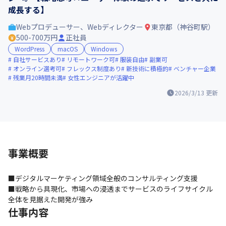
成長する】
Webプロデューサー、Webディレクター
東京都（神谷町駅）
500-700万円
正社員
WordPress
macOS
Windows
自社サービスあり
リモートワーク可
服装自由
副業可
オンライン選考可
フレックス制度あり
新技術に積極的
ベンチャー企業
残業月20時間未満
女性エンジニアが活躍中
2026/3/13
更新
事業概要
■デジタルマーケティング領域全般のコンサルティング支援

■戦略から具現化、市場への浸透までサービスのライフサイクル
全体を見据えた開発が強み
仕事内容