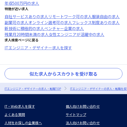
年収
500万円
の求人
特徴が近い求人
自社サービスあり
の求人
リモートワーク可
の求人
服装自由
の求人
副業可
の求人
オンライン選考可
の求人
フレックス制度あり
の求人
新技術に積極的
の求人
ベンチャー企業
の求人
残業月20時間未満
の求人
女性エンジニアが活躍中
の求人
求人検索ページに戻る
ITエンジニア・デザイナー求人を探す
似た求人からスカウトを受け取る
ITエンジニア・デザイナーの求人・転職TOP
ITエンジニア・デザイナーの求人・転職を探
IT・Web求人を探す
個人向けお問い合わせ
よくある質問
サイトマップ
人材をお探しの企業様へ
法人向けお問い合わせ