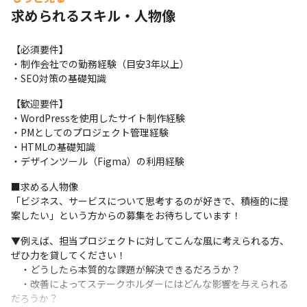
・クライアントと制作現場の板挟みになってしまう

求められるスキル・人物像
・キャリアアップしていく未来が見えない
【必須要件】

＼KURO HOLDINGSならではの魅力／
・制作会社での勤務経験（目安3年以上）

■プロジェクトの全てを決められる裁量の多さ

・SEO対策の基礎知識
PMのような立ち位置でプロジェクトに参画するケースも多く、自
【歓迎要件】

分で考えるベストプラクティスを提案したり、新しい技術にチャ
・WordPressを使用したサイト制作経験

レンジできる機会も多くあります。責任重大ですが、裁量をもっ
・PMとしてのプロジェクト管理経験

てプロジェクトを推進できるポジションです。
・HTMLの基礎知識

■直案件多数・自社制作

・デザインツール（Figma）の利用経験
直請けでクライアント様と深くお付き合いをさせていただくこと
■求める人物像

が多く、スムーズにコミュニケーションがとれる環境が実現して
「ビジネス、サービスについて思考するのが好きで、積極的に提
います。ほぼ自社制作のためチームメンバーとの連携もとりやす
案したい」という方からの募集をお待ちしています！
く、プロジェクトに関わる全員が同じ目的意識を持って業務を推
進していくことができます。
▼例えば、担当プロジェクトに対してこんな風に考えられる方、
ぜひ力を貸してください！

■マーケティング技術の活用による課題解決の広さ

　・どうしたら本質的な課題が解決できるだろうか？

制作だけではない全方位的なマーケティング支援を強みとしてい
　・改善によってステークホルダーにはどんな影響を与えられる
るため、広告運用、サイト開発、事業コンサルティングなどのご
だろうか？

依頼と合わせてご発注いただくケースも多いです。一部の技術だ