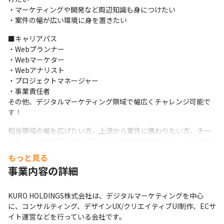
・マーケティングや開発など周辺知識も身につけたい

・案件の幅が広い環境に身を置きたい
■キャリアパス

・Webプランナー

・Webマーケター

・Webアナリスト

・プロジェクトマネージャー

・事業責任者

その他、デジタルマーケティング領域で幅広くチャレンジ可能で
す！
担当領域の幅を広げたい方、上流から案件に携わりたい方、チー
ムビルドにも挑戦したい方など、その時々のスキルセットと今後
なりたい姿に合わせて最適なポジションをお任せします。そのま
もっと見る
まWebディレクターとしての技術を高めるもよし、PMやマーケタ
事業内容の詳細
ー、マネジメントに広げていくもよし。ベンチャーらしく柔軟に
社員のチャレンジを後押しします。
KURO HOLDINGS株式会社は、デジタルマーケティングを中心
に、コンサルティング、デザインUX/クリエイティブUI制作、ECサ
イト運営などを行っている会社です。