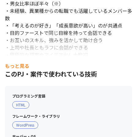
・男女比率ほぼ半々（※）

・未経験、異業種からの転職でも活躍しているメンバー多
数

・「考えるのが好き」「成長意欲が高い」のが共通点

・目的ファーストで同じ目線を持って会話できる

・お互いのスキル、強みを活かして助け合う

・上司や社長ともラフに会話ができる

・積極的な提案やアイデア出し大歓迎

もっと見る
■教育・研修制度

このPJ・案件で使われている技術
・書籍購入補助あり

・月に一度の全社勉強会（総合的なビジネス/マーケティ
ング観点）

プログラミング言語
・週に一度の事業部会（実務に近いスキル観点）

HTML
その他スキル開発会、LT会など不定期で開催

フレームワーク・ライブラリ
※いずれも、2025年4月時点
WordPress
サーバー・OS