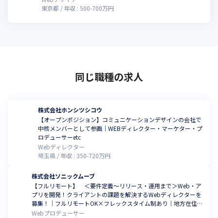
東京都
年収 :
500
-
700
万円
同じ職種の求人
株式会社ホンシツシコウ
【オープンポジション】コミュニケーションデザインの会社で
中核メンバーとして参画｜WEBディレクター・マーケター・プ
ロデューサーetc
Webディレクター
埼玉県
年収 :
350
-
720
万円
株式会社ソニックムーブ
【フルリモート】 ＜要件定義～リリース・運用まで＞Web・ア
プリを開発！クライアントの課題を解決するWebディレクターを
募集！｜フルリモートOK×フレックスタイム制あり｜地方在住者
歓迎
Webプロデューサー