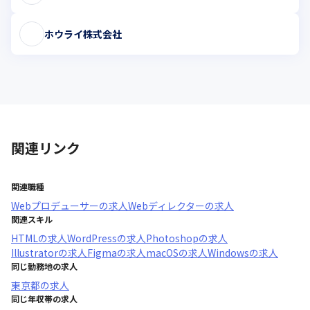
ホウライ株式会社
関連リンク
関連職種
Webプロデューサー
の求人
Webディレクター
の求人
関連スキル
HTML
の求人
WordPress
の求人
Photoshop
の求人
Illustrator
の求人
Figma
の求人
macOS
の求人
Windows
の求人
同じ勤務地の求人
東京都
の求人
同じ年収帯の求人