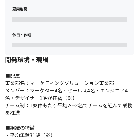
・小売ECサイトのテクニカルスキルでのマーケティング支援　な
ど
雇用形態
休日・休暇
開発環境・現場
■配属

事業部名：マーケティングソリューション事業部

メンバー：マーケター4名・セールス4名・エンジニア4
名・デザイナー1名が在籍（※）

チーム制：1案件あたり平均2～3名でチームを組んで業務
を推進

■組織の特徴

・平均年齢31歳（※）
