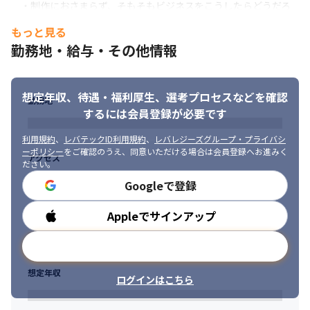
　・制作におさまらず、そもそもビジネスをこうしたらどうだろ
けでは解決できないような潜在的・複雑な課題にもアプローチで
うか？
き、より本質的な課題解決の一旦を担うことができます。
もっと見る
ただ与えられた業務をこなすだけでなく、競合サービスを見て研
■正当に評価される・働きやすい環境へ

勤務地・給与・その他情報
究するなど、ユーザーの視点になってサービスの使いやすさを追
目的ファーストで上流から設計してプロジェクトを実行するとい
求していける方、大歓迎です！
う社風があるため、目線を合わせながら納得して業務に打ち込め
る環境があります。また、評価制度の正当性やフィードバックの
想定年収、待遇・福利厚生、
選考プロセスなどを確認
勤務地
質に力を入れており、成長を感じられる機会が多い環境です。
するには会員登録が必要です
【携わっていただく案件について】

利用規約
、
レバテックID利用規約
、
レバレジーズグループ・プライバシ
Webサービスを軸とした案件の実績が多数あります。

ーポリシー
をご確認のうえ、同意いただける場合は会員登録へお進みく
アクセス
UXやウェブマーケティングを主軸とした本質的な開発を実施する
ださい。
ことにコミットすることが多いため、自身の携わった案件や施策
Googleで登録
を通じてユーザの動向などの反響を得て学ぶことができる案件が
たくさんあります！
Appleでサインアップ
勤務時間
(案件の例)

・小売プライベートブランドのオウンドメディア/CMS開発

メールアドレスで登録
・記事系メディア/CMSの開発

・プロリーグのウェブ/アプリ/CMS開発

想定年収
ログインはこちら
・不動産メディアのWebサービス開発

・採用系SaaSサービスの開発
