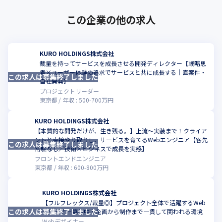
アやSNS、自社ECサイトやブランドサイトなどを作り始め、有耶
無耶になってしまうケースが多数あります。
この企業の他の求人
・それはビジネス/収益になっていますか？

・誰かのためになっていますか？

・正直無くしたほうが良くないですか？

KURO HOLDINGS株式会社
・無理にデジタル化に便乗していませんか？
裁量を持ってサービスを成長させる開発ディレクター【戦略思
考×ユーザー体験の追求でサービスと共に成長する｜直案件・
この求人は募集終了しました
私たちは常に思考し、サービスを意味のある“モノ”に昇華させる
自社開発】
提案から実行までを行っています。
プロジェクトリーダー
東京都
年収 :
500
-
700
万円
KURO HOLDINGS株式会社
【本質的な開発だけが、生き残る。】上流〜実装まで！クライア
ントと直接やり取りし、サービスを育てるWebエンジニア【客先
この求人は募集終了しました
常駐なし／技術×ビジネスで成長を実感】
フロントエンドエンジニア
東京都
年収 :
600
-
800
万円
KURO HOLDINGS株式会社
【フルフレックス/裁量◎】プロジェクト全体で活躍するWeb
この求人は募集終了しました
デザイナー募集中！企画から制作まで一貫して関われる環境
Webデザイナー