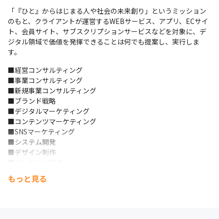
「『ひと』からはじまる人や社会の未来創り」というミッション
のもと、クライアントが運営するWEBサービス、アプリ、ECサイ
ト、会員サイト、サブスクリプションサービスなどを対象に、デ
ジタル領域で価値を発揮できることは何でも提案し、実行しま
す。
■経営コンサルティング

■事業コンサルティング

■新規事業コンサルティング

■ブランド戦略

■デジタルマーケティング

■コンテンツマーケティング

■SNSマーケティング

■システム開発

■デザイン制作

■コンテンツ制作

■各種セミナー

もっと見る
■経営合宿
世の中には「成功企業がやっているから」「人気が出ているみた
いだから」といった理由で、戦略が曖昧なまま、オウンドメディ