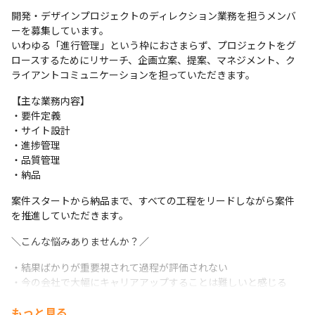
開発・デザインプロジェクトのディレクション業務を担うメンバ
ーを募集しています。

いわゆる「進行管理」という枠におさまらず、プロジェクトをグ
ロースするためにリサーチ、企画立案、提案、マネジメント、ク
ライアントコミュニケーションを担っていただきます。
【主な業務内容】

・要件定義

・サイト設計

・進捗管理

・品質管理

・納品
案件スタートから納品まで、すべての工程をリードしながら案件
を推進していただきます。
＼こんな悩みありませんか？／
・結果ばかりが重要視されて過程が評価されない

・今の会社で大幅にキャリアアップすることは難しいと感じる

・トレンドのスピードは早いが働きながら学習できる機会が少な
もっと見る
い
