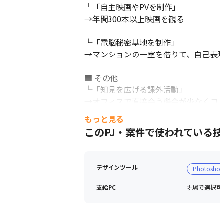
└「自主映画やPVを制作」

→年間300本以上映画を観る

└「電脳秘密基地を制作」

→マンションの一室を借りて、自己表現
■ その他

└「知見を広げる課外活動」

→オフィスで直接会う機会が少なくコ
ex 歌舞伎、講談、ライブ...etc
もっと見る
このPJ・案件で使われている
デザインツール
Photosh
支給PC
現場で選択可能