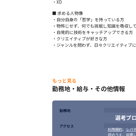
・XD
■ 求める人物像

・自分自身の「哲学」を持っている方

・物怖じせず、何でも挑戦し知識を吸収して
・自発的に技術をキャッチアップできる方

・クリエイティブが好きな方

・ジャンルを問わず、日々クリエイティブ
働きやすい環境を整えています。
もっと見る
勤務地・給与・その他情報
勤務地
選考プ
アクセス
利用規約
、
レバテ
認のうえ、同意