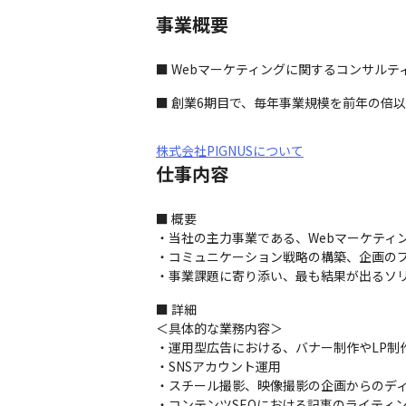
事業概要
■ Webマーケティングに関するコンサル
■ 創業6期目で、毎年事業規模を前年の倍
株式会社PIGNUSについて
仕事内容
■ 概要

・当社の主力事業である、Webマーケティ
・コミュニケーション戦略の構築、企画のプ
・事業課題に寄り添い、最も結果が出るソ
■ 詳細

＜具体的な業務内容＞

・運用型広告における、バナー制作やLP制作
・SNSアカウント運用

・スチール撮影、映像撮影の企画からのディ
・コンテンツSEOにおける記事のライティ