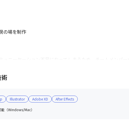
の場を制作

ミュニーケーション不足になってしまうため、チームメンバーが
技術
op
Illustrator
Adobe XD
After Effects
（Windows/Mac）