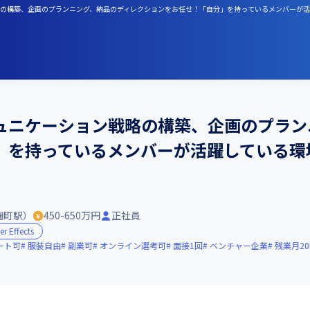
ン戦略の構築、企画のプランニング、納品のディレクションをお任せ！「自分」を持っているメンバー
ュニケーション戦略の構築、企画のプラン
」を持っているメンバーが活躍している環
麹町駅）
450-650万円
正社員
er Effects
ート可
服装自由
副業可
オンライン選考可
面接1回
ベンチャー企業
残業月2