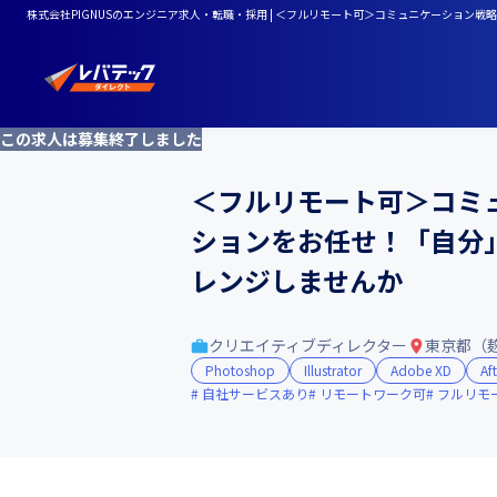
株式会社PIGNUSのエンジニア求人・転職・採用 | ＜フルリモート可＞コミュニケーショ
この求人は募集終了しました
＜フルリモート可＞コミ
ションをお任せ！「自分
レンジしませんか
クリエイティブディレクター
東京都（
Photoshop
Illustrator
Adobe XD
Aft
自社サービスあり
リモートワーク可
フルリモ