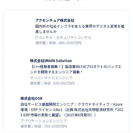
アクセンチュア株式会社
国内外の社会インフラを支える業界のデジタル変革を推
進しませんか
ITコンサル・セキュリティコンサル
東京都
年収 :
480
-
2500
万円
株式会社VRAIN Solution
【C++経験者募集！】製造業向けAIプロダクトのバックエ
ンドを開発するエンジニア募集！
サーバーサイドエンジニア
東京都
年収 :
600
-
800
万円
株式会社OSK
自社サービス基盤開発エンジニア：クラウドネイティブ／Azure
環境：ERPライセンスNo1（出典 株式会社矢野経済研究所『202
5 ERP市場の実態と展望』（2025年8月発刊））
アプリケーションエンジニア
東京都
年収 :
700
-
1000
万円