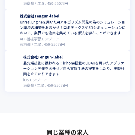
東京都
年収 :
450
-
550
万円
株式会社Tengun-label
Unreal Engineを用いたAIアルゴリズム開発の為のシミュレーショ
ン環境の構築をおまかせ！ロボティクスや3Dシミュレーションに
おいて、業界でも注目を集めている手法を学ぶことができます
AI・機械学習エンジニア
東京都
年収 :
450
-
550
万円
株式会社Tengun-label
最先端技術に携われる！iPhone搭載のLiDARを用いたアプリケ
ーション開発をお任せ／自ら実験手法の提案をしたり、実験計
画を立てたりできます
iOSエンジニア
東京都
年収 :
450
-
550
万円
同じ業種の求人