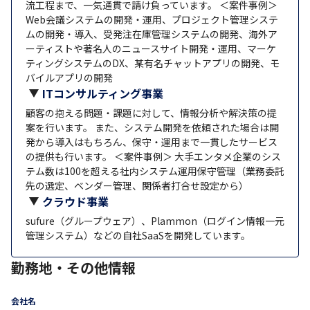
流工程まで、一気通貫で請け負っています。 ＜案件事例＞
Web会議システムの開発・運用、プロジェクト管理システ
ムの開発・導入、受発注在庫管理システムの開発、海外ア
ーティストや著名人のニュースサイト開発・運用、マーケ
ティングシステムのDX、某有名チャットアプリの開発、モ
バイルアプリの開発
ITコンサルティング事業
顧客の抱える問題・課題に対して、情報分析や解決策の提
案を行います。 また、システム開発を依頼された場合は開
発から導入はもちろん、保守・運用まで一貫したサービス
の提供も行います。 ＜案件事例＞ 大手エンタメ企業のシス
テム数は100を超える社内システム運用保守管理（業務委託
先の選定、ベンダー管理、関係者打合せ設定から）
クラウド事業
sufure（グループウェア）、Plammon（ログイン情報一元
管理システム）などの自社SaaSを開発しています。
勤務地・その他情報
会社名