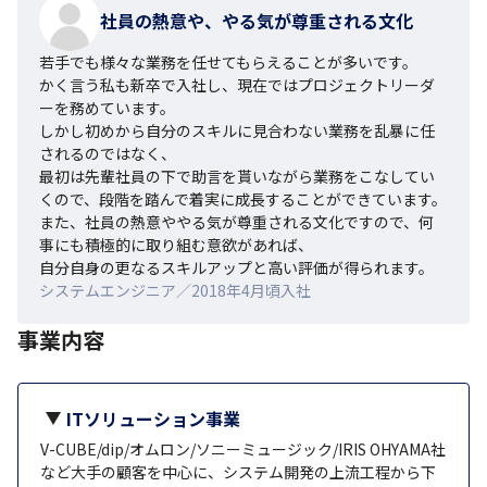
社員の熱意や、やる気が尊重される文化
若手でも様々な業務を任せてもらえることが多いです。

かく言う私も新卒で入社し、現在ではプロジェクトリーダ
ーを務めています。

しかし初めから自分のスキルに見合わない業務を乱暴に任
されるのではなく、

最初は先輩社員の下で助言を貰いながら業務をこなしてい
くので、段階を踏んで着実に成長することができています。

また、社員の熱意ややる気が尊重される文化ですので、何
事にも積極的に取り組む意欲があれば、

自分自身の更なるスキルアップと高い評価が得られます。
システムエンジニア／2018年4月頃入社
事業内容
ITソリューション事業
V-CUBE/dip/オムロン/ソニーミュージック/IRIS OHYAMA社
など大手の顧客を中心に、システム開発の上流工程から下