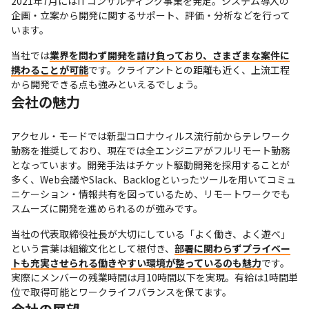
2021年7月にはITコンサルティング事業を発足。システム導入の
企画・立案から開発に関するサポート、評価・分析などを行って
います。
当社では
業界を問わず開発を請け負っており、さまざまな案件に
携わることが可能
です。クライアントとの距離も近く、上流工程
から開発できる点も強みといえるでしょう。
会社の魅力
アクセル・モードでは新型コロナウィルス流行前からテレワーク
勤務を推奨しており、現在では全エンジニアがフルリモート勤務
となっています。開発手法はチケット駆動開発を採用することが
多く、Web会議やSlack、Backlogといったツールを用いてコミュ
ニケーション・情報共有を図っているため、リモートワークでも
スムーズに開発を進められるのが強みです。
当社の代表取締役社長が大切にしている「よく働き、よく遊べ」
という言葉は組織文化として根付き、
部署に関わらずプライベー
トも充実させられる働きやすい環境が整っているのも魅力
です。
実際にメンバーの残業時間は月10時間以下を実現。有給は1時間単
位で取得可能とワークライフバランスを保てます。