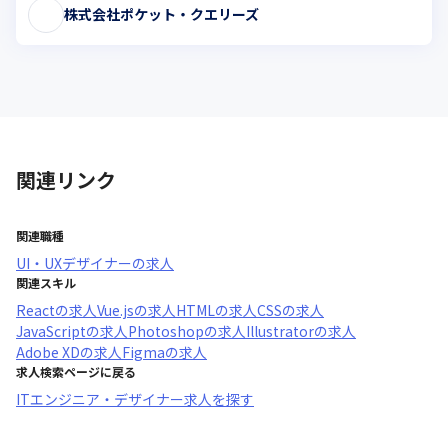
株式会社ポケット・クエリーズ
関連リンク
関連職種
UI・UXデザイナー
の求人
関連スキル
React
の求人
Vue.js
の求人
HTML
の求人
CSS
の求人
JavaScript
の求人
Photoshop
の求人
Illustrator
の求人
Adobe XD
の求人
Figma
の求人
求人検索ページに戻る
ITエンジニア・デザイナー求人を探す