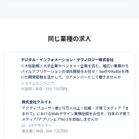
同じ業種の求人
デジタル・インフォメーション・テクノロジー株式会社
＜大阪勤務＞大手企業やベンチャー企業を含む、幅広い業種のモ
バイルアプリケーションの受託開発をお任せ！SwiftやKotlinを用
いた開発経験を活かして、コアメンバーとして働きませんか
システムエンジニア
大阪府
年収 :
350
-
750
万円
株式会社クルイト
アクティブユーザー数170万人以上！妊娠・子育てメディア『ま
まのて』におけるWebデザイン業務全般をお任せ／日本の子育て
メディア/アプリシェアNo.1を目指しませんか
UI・UXデザイナー
東京都
年収 :
600
-
720
万円