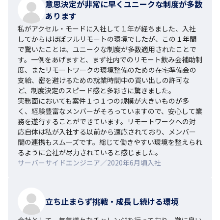
意思決定が非常に早くユニークな制度が多数
あります
私がアクセル・モードに入社して１年が経ちました、入社
してからはほぼフルリモートの環境でしたが、この１年間
で驚いたことは、ユニークな制度が多数適用されたことで
す。一例をあげますと、まず社内でのリモート飲み会補助制
度、またリモートワークの環境整備のための在宅準備金の
支給、密を避けるための就業時間中の買い出しの許可な
ど、制度決定のスピード感と多彩さに驚きました。

実務面においても案件１つ１つの規模が大きいものが多
く、経験豊富なメンバーがそろっていますので、安心して業
務を遂行することができています。リモートワークへの対
応自体は私が入社する以前から適応されており、メンバー
間の連携もスムーズです。総じて働きやすい環境を整えられ
るように会社が尽力されていると感じました。
サーバーサイドエンジニア／2020年6月頃入社
立ち止まらず挑戦・成長し続ける環境
会社として、毎年様々なチャレンジを行っており、常に良い