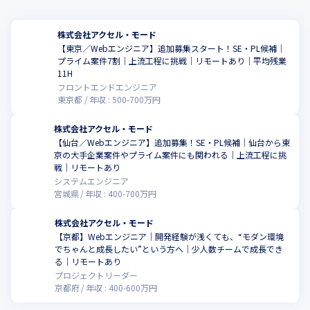
株式会社アクセル・モード
【東京／Webエンジニア】追加募集スタート！SE・PL候補｜
プライム案件7割｜上流工程に挑戦｜リモートあり｜平均残業
こ
11H
フロントエンドエンジニア
東京都
年収 :
500
-
700
万円
株式会社アクセル・モード
【仙台／Webエンジニア】追加募集！SE・PL候補｜仙台から東
京の大手企業案件やプライム案件にも関われる｜上流工程に挑
こ
戦｜リモートあり
システムエンジニア
宮城県
年収 :
400
-
700
万円
株式会社アクセル・モード
【京都】Webエンジニア｜開発経験が浅くても、“モダン環境
でちゃんと成長したい”という方へ｜少人数チームで成長でき
こ
る｜リモートあり
プロジェクトリーダー
京都府
年収 :
400
-
600
万円