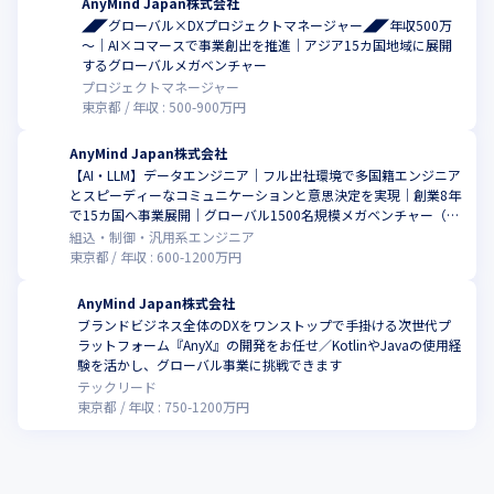
AnyMind Japan株式会社
◢◤グローバル×DXプロジェクトマネージャー◢◤年収500万
～｜AI×コマースで事業創出を推進｜アジア15カ国地域に展開
こ
するグローバルメガベンチャー
プロジェクトマネージャー
東京都
年収 :
500
-
900
万円
AnyMind Japan株式会社
【AI・LLM】データエンジニア｜フル出社環境で多国籍エンジニア
とスピーディーなコミュニケーションと意思決定を実現｜創業8年
こ
で15カ国へ事業展開｜グローバル1500名規模メガベンチャー（20
24年8月時点）
組込・制御・汎用系エンジニア
東京都
年収 :
600
-
1200
万円
AnyMind Japan株式会社
ブランドビジネス全体のDXをワンストップで手掛ける次世代プ
ラットフォーム『AnyX』の開発をお任せ／KotlinやJavaの使用経
こ
験を活かし、グローバル事業に挑戦できます
テックリード
東京都
年収 :
750
-
1200
万円