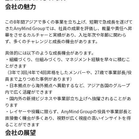
会社の魅力
この8年間アジアで多くの事業を立ち上げ、短期で急成長を遂げて
きたAnyMind Groupでは、社員の成果を評価し、裁量や責任へ昇
華をさせるカルチャーと実績があり、入社年次や年齢に関わら
ず、多くのチャレンジと成長の機会があります。
具体的には以下のような成長機会があります。

・組織づくり、仕組みづくり、マネジメント経験を早々に積むこ
とがきます

（3年で3回/4年で4回昇格をしたメンバーや、27歳で事業部長/役
員まで上りつめた事例があります）

・日本拠点から海外拠点へ異動するなど、アジア各国のグループ
内で広く活躍ができます

・国内外の新規ビジネスや事業部立ち上げへ抜擢されることがあ
ります

・レイヤーや役職に限らず、AnyMind Groupの役員や事業部長と
直接働く機会が多くあり、視野が広く視座の高いインサイトを得
ることができます
会社の展望