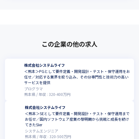
この企業の他の求人
株式会社システムライフ
＜熊本＞PGとして要件定義・開発設計・テスト・保守運用をお
任せ／対応する業界を絞り込み、その分専門性と技術力の高い
サービスを提供
プログラマ
熊本県
年収 :
320
-
400
万円
株式会社システムライフ
＜熊本＞SEとして要件定義・開発設計・テスト・保守運用まで
お任せ／国内ソフトウェア産業の黎明期から挑戦と成長を続け
てきたSIer
システムエンジニア
熊本県
年収 :
320
-
500
万円