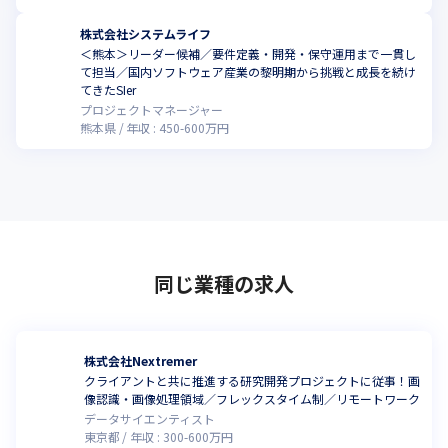
株式会社システムライフ
＜熊本＞リーダー候補／要件定義・開発・保守運用まで一貫し
て担当／国内ソフトウェア産業の黎明期から挑戦と成長を続け
てきたSIer
プロジェクトマネージャー
熊本県
年収 :
450
-
600
万円
同じ業種の求人
株式会社Nextremer
クライアントと共に推進する研究開発プロジェクトに従事！画
像認識・画像処理領域／フレックスタイム制／リモートワーク
データサイエンティスト
東京都
年収 :
300
-
600
万円