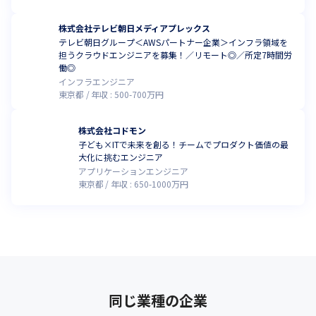
株式会社テレビ朝日メディアプレックス
テレビ朝日グループ＜AWSパートナー企業＞インフラ領域を
担うクラウドエンジニアを募集！／リモート◎／所定7時間労
働◎
インフラエンジニア
東京都
年収 :
500
-
700
万円
株式会社コドモン
子ども×ITで未来を創る！チームでプロダクト価値の最
大化に挑むエンジニア
アプリケーションエンジニア
東京都
年収 :
650
-
1000
万円
同じ業種の企業