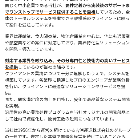
同じく中小企業である当社が、
要件定義から実装後のサポートま
でワンストップでサービス提供することを重視
しているため、全
体のトータルシステムを提案できる規模感のクライアントに絞っ
て案件を受注しています。
業界は運輸業、食肉卸売業、物流倉庫業を中心に、他にも通販業
や航空業などの案件に対応しており、業界特化型ソリューション
を開発・導入しています。
対応する業界を絞り込み、その分専門性と技術力の高いサービス
を提供
しているのが当社の強みです。

クライアントの業務について十分に理解したうえで、システムを
構築しています。各業界に精通したプロのエンジニアが業務分析
を行い、クライアントに最適なソリューションやサービスを提
供。

また、顧客満足度の向上を目指し、安価で高品質なシステム開発
を実現。

汎用性の高い業務処理プログラムを当社オリジナルの開発部品と
して社内で資産化し、開発工数の短縮につなげています。
当社は1956年から運営を続けている吉浦運送株式会社のグループ
の一員です。安定した基盤で無借金経営を続けていることから、