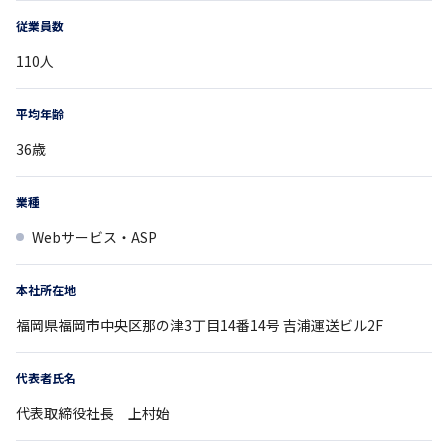
従業員数
110
人
平均年齢
36
歳
業種
Webサービス・ASP
本社所在地
福岡県
福岡市中央区那の津3丁目14番14号
吉浦運送ビル2F
代表者氏名
代表取締役社長 上村始