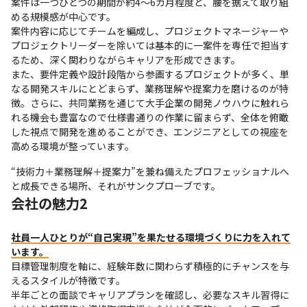
案件は一つひとつの期間が約4～6カ月程度と、腰を据えて取り組
める規模感が中心です。

案件内容に応じてチームを編成し、プロジェクトマネージャーや
プロジェクトリーダーを除いては基本的に一案件を専任で担当す
るため、深く関わりながらキャリアを形成できます。

また、要件定義や設計段階から参画するプロジェクトが多く、単
なる開発スキルにとどまらず、業務理解や提案力を磨けるのが特
徴。さらに、共同業務を通じて大手企業の開発ノウハウに触れら
れる機会も豊富なので仕様書通りの作業に留まらず、全体を俯瞰
した視点で開発を進めることができ、エンジニアとしての視座を
高める環境が整っています。
“技術力＋業務理解＋提案力”を兼ね備えたプロフェッショナルへ
と成長できる場所、それがサンクプローブです。
会社の魅力2
社員一人ひとりが“自己実現”を果たせる環境づくりに力を入れて
います。
目標管理制度を軸に、経験年数に関わらず積極的にチャンスを与
えるスタイルが特徴です。

半年ごとの面談でキャリアプランを確認し、必要なスキル習得に