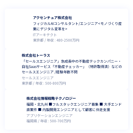
アクセンチュア株式会社
フィジカルAIコンサルタント/エンジニア<モノづくり産
業にデジタル変革を>
ITアーキテクト
東京都
年収 :
480
-
2500
万円
株式会社トーラス
「セールスエンジニア」急成長中の不動産テックカンパニー・
自社Saasサービス「不動産チェッカー」（特許取得済）などの
セールスエンジニア /経験年数不問
セールスエンジニア
東京都
年収 :
500
-
800
万円
株式会社情報戦略テクノロジー
福岡・北九州 ■フルスタックエンジニア募集 ■ 大手エンド
直案件 ■ 内製開発エンジニアとして顧客に伴走支援
アプリケーションエンジニア
福岡県
年収 :
500
-
700
万円