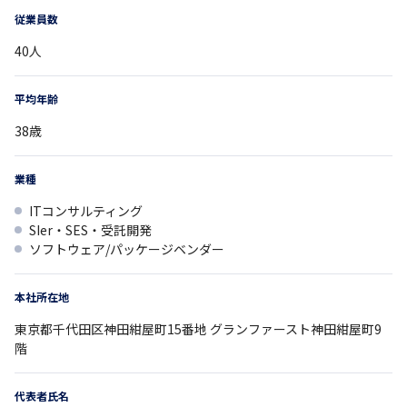
従業員数
40
人
平均年齢
38
歳
業種
ITコンサルティング
SIer・SES・受託開発
ソフトウェア/パッケージベンダー
本社所在地
東京都
千代田区神田紺屋町15番地
グランファースト神田紺屋町9
階
代表者氏名