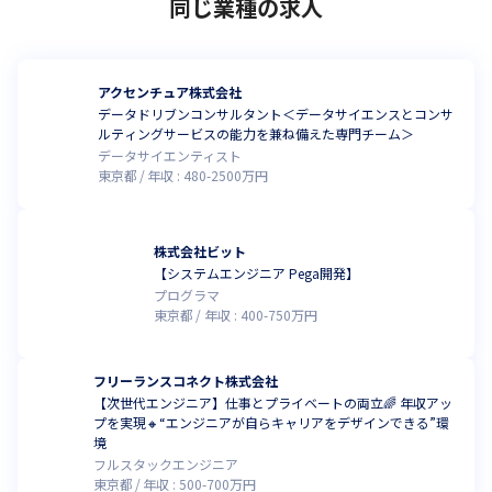
同じ業種の求人
アクセンチュア株式会社
データドリブンコンサルタント＜データサイエンスとコンサ
ルティングサービスの能力を兼ね備えた専門チーム＞
データサイエンティスト
東京都
年収 :
480
-
2500
万円
株式会社ビット
【システムエンジニア Pega開発】
プログラマ
東京都
年収 :
400
-
750
万円
フリーランスコネクト株式会社
【次世代エンジニア】仕事とプライベートの両立🌈 年収アッ
プを実現🔸“エンジニアが自らキャリアをデザインできる”環
境
フルスタックエンジニア
東京都
年収 :
500
-
700
万円