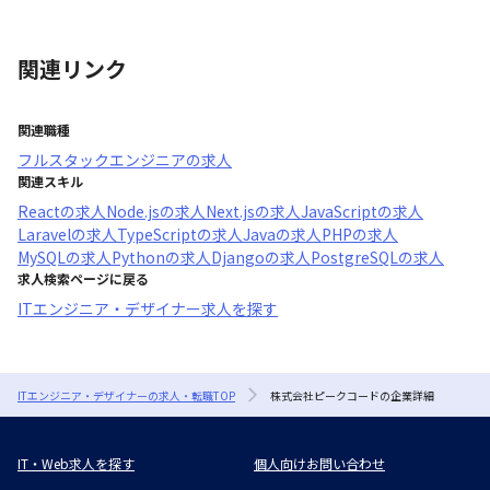
関連リンク
関連職種
フルスタックエンジニア
の求人
関連スキル
React
の求人
Node.js
の求人
Next.js
の求人
JavaScript
の求人
Laravel
の求人
TypeScript
の求人
Java
の求人
PHP
の求人
MySQL
の求人
Python
の求人
Django
の求人
PostgreSQL
の求人
求人検索ページに戻る
ITエンジニア・デザイナー求人を探す
ITエンジニア・デザイナーの求人・転職TOP
株式会社ピークコードの企業詳細
IT・Web求人を探す
個人向けお問い合わせ