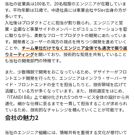
当社の従業員は100名で、20名程度のエンジニアが在籍していま
す。平均年齢は31歳で、中途社員には事業会社やSIer出身の方が
多いです。

入社後はプロダクトごとに担当が割り振られ、エンジニアと営
業・企画など事業サイドのメンバーとがコミュニケーションを密
に取りながら、柔軟なフローでプロダクトの開発にあたっていま
す。開発者とユーザーの両方の視点を持ちつつ開発を進めていく
ことや、
チーム単位だけでなくエンジニア全体でも週次で振り返
りミーティング
を開いており、技術的な知見を共有していること
も当社の開発部門の特徴です。
また、少数精鋭で開発をおこなっているため、デザイナーがフロ
ントエンド開発を行ったり、エンジニアはインフラ・サーバーサ
イド・フロントエンドの全てを担当したりと、技術領域を広げて
活躍している方が多くなっています。また、技術選定をはじめ、
『ITANDI BB』上で細分化された5つのサービス全体の設計から共
通化、細かな仕様に至るまでを一貫して担当することが求められ
ているため、技術的なチャレンジを積んでいくことが可能です。
会社の魅力2
当社のエンジニア組織には、情報共有を重視する文化が根付いて