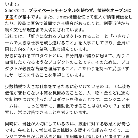
います。

Slackでは、
プライベートチャンネルを使わず、情報をオープンに
する
のが基本です。また、times機能を使って個人が情報発信をし
たり、役員に匿名で質問できる機会があったりと、創業当時から
続く文化が現在まで大切にされています。

当社では、「好きになれるプロダクトを作ること」と「小さなチ
ームで大きな仕事を成し遂げること」を大事にしており、全員が
同じ方向を向いて業務に取り組んでいます。

好きになれるプロダクトとは、自分自身が誇りに思えて、周りに
自慢したくなるようなプロダクトのことです。そのために、プロ
ダクトが必要な背景を理解すること、こだわりを持って妥協せず
にサービスを作ることを重視しています。
少数精鋭で大きな仕事をするために心がけているのは、10年後も
価値が変わらない本質を見極めることと、人・物・金などに進ん
で制約をつけて尖ったプロダクトを作ることです。エンジニアチ
ームは、「もっと簡単に、自動化できることはないのか？」を模
索し、常に改善できることを考えています。
同時に、当社が大切にしているのは、技術に対する敬意と好奇心
です。会社として常に社員の挑戦を支援する仕組みをつくり、エ
ンジニア全員が活き活きと働ける組織を目指したいと考えていま