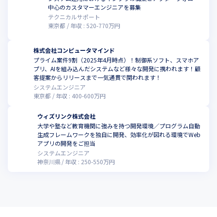
中心のカスタマーエンジニアを募集
テクニカルサポート
東京都
年収 :
520
-
770
万円
株式会社コンピュータマインド
プライム案件9割（2025年4月時点）！制御系ソフト、スマホア
プリ、AIを組み込んだシステムなど様々な開発に携われます！顧
客提案からリリースまで一気通貫で関われます！
システムエンジニア
東京都
年収 :
400
-
600
万円
ウィズリンク株式会社
大学や塾など教育機関に強みを持つ開発環境／プログラム自動
生成フレームワークを独自に開発、効率化が図れる環境でWeb
アプリの開発をご担当
システムエンジニア
神奈川県
年収 :
250
-
550
万円