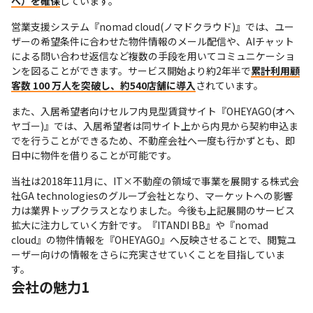
べ）を確保
しています。
営業支援システム『nomad cloud(ノマドクラウド)』では、ユー
ザーの希望条件に合わせた物件情報のメール配信や、AIチャット
による問い合わせ返信など複数の手段を用いてコミュニケーショ
ンを図ることができます。サービス開始より約2年半で
累計利用顧
客数 100 万人を突破し、約540店舗に導入
されています。
また、入居希望者向けセルフ内見型賃貸サイト『OHEYAGO(オヘ
ヤゴー)』では、入居希望者は同サイト上から内見から契約申込ま
でを行うことができるため、不動産会社へ一度も行かずとも、即
日中に物件を借りることが可能です。
当社は2018年11月に、IT×不動産の領域で事業を展開する株式会
社GA technologiesのグループ会社となり、マーケットへの影響
力は業界トップクラスとなりました。今後も上記展開のサービス
拡大に注力していく方針です。『ITANDI BB』や『nomad 
cloud』の物件情報を『OHEYAGO』へ反映させることで、閲覧ユ
ーザー向けの情報をさらに充実させていくことを目指していま
す。
会社の魅力1