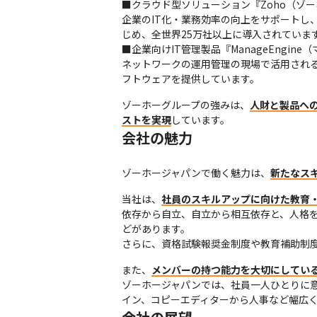
■クラウド型ソリューション『Zoho（ゾー
企業のIT化・業務効率の向上をサポートし
じめ、全世界25万社以上に導入されています（
■企業向けIT管理製品『ManageEngine
ネットワークの運用管理の現場で活用され
フトウェアを提供しています。
ゾーホーグループの強みは、
人財と製品へ
ストを実現
しています。
会社の魅力
ゾーホージャパンで働く魅力は、
新たなス
当社は、
社員のスキルアップに向けた教育
依存から自立、自立から相互依存と、人格を
どがあります。

さらに、資格試験報奨⾦制度や教育補助制
また、
メンバーの持つ能力を大切にしてい
ゾーホージャパンでは、社員一人ひとりに
イン、コピーエディターから人事など幅広