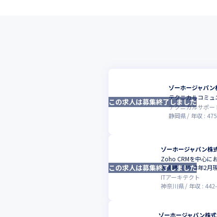
ゾーホージャパン
テクニカルコミュニ
この求人は募集終了しました
テクニカルサポー
静岡県
年収 :
475
ゾーホージャパン株
Zoho CRMを中
この求人は募集終了しました
入実績（2023年2月
ITアーキテクト
神奈川県
年収 :
442
-
ゾーホージャパン株式