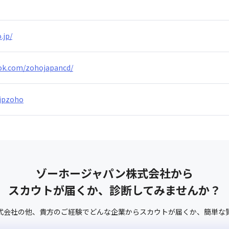
.jp/
ok.com/zohojapancd/
/jpzoho
ゾーホージャパン株式会社
から
スカウトが届くか、診断してみませんか？
式会社
の他、
貴方のご経験でどんな企業からスカウトが届くか、
簡単な