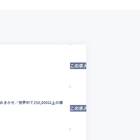
ゾーホージャパン株
＜世界中で250,0
この求人は募集終了しました
動をおまかせ
セールスエンジニア
神奈川県
年収 :
40
ゾーホージャパン株式
まかせ／世界中で250,000以上の導
＜急成長中部署！＞エ
この求人は募集終了しました
コンサルティングにま
セールスエンジニア
神奈川県
年収 :
350
-
ゾーホージャパン株