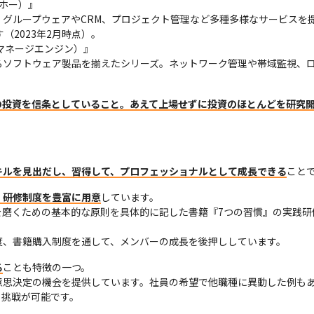
ホー）』

、グループウェアやCRM、プロジェクト管理など多種多様なサービスを
2023年2月時点）。

（マネージエンジン）』

るソフトウェア製品を揃えたシリーズ。ネットワーク管理や帯域監視、
の投資を信条としていること。あえて上場せずに投資のほとんどを研究
キルを見出だし、習得して、プロフェッショナルとして成長できる
こと
・研修制度を豊富に用意
しています。

磨くための基本的な原則を具体的に記した書籍『7つの習慣』の実践研
度、書籍購⼊制度を通して、メンバーの成長を後押ししています。
る
ことも特徴の一つ。

意思決定の機会を提供しています。社員の希望で他職種に異動した例も
く挑戦が可能です。