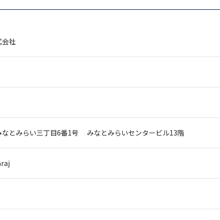
式会社
みなとみらい三丁目6番1号
みなとみらいセンタービル13階
raj