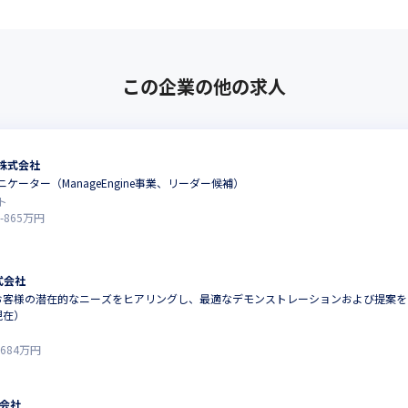
この企業の他の求人
株式会社
ケーター（ManageEngine事業、リーダー候補）
ト
-
865
万円
式会社
心にお客様の潜在的なニーズをヒアリングし、最適なデモンストレーションおよび提案をお
現在）
684
万円
会社