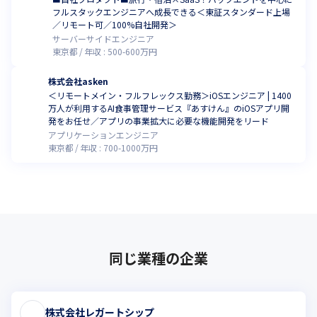
フルスタックエンジニアへ成長できる＜東証スタンダード上場
／リモート可／100%自社開発＞
サーバーサイドエンジニア
東京都
年収 :
500
-
600
万円
株式会社asken
＜リモートメイン・フルフレックス勤務＞iOSエンジニア | 1400
万人が利用するAI食事管理サービス『あすけん』のiOSアプリ開
発をお任せ／アプリの事業拡大に必要な機能開発をリード
アプリケーションエンジニア
東京都
年収 :
700
-
1000
万円
同じ業種の企業
株式会社レガートシップ