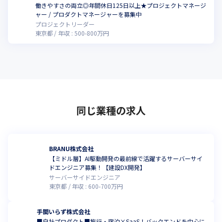
働きやすさの両立◎年間休日125日以上★プロジェクトマネージ
ャー / プロダクトマネージャーを募集中
プロジェクトリーダー
東京都
年収 :
500
-
800
万円
同じ業種の求人
BRANU株式会社
【ミドル層】AI駆動開発の最前線で活躍するサーバーサイ
ドエンジニア募集！【建設DX開発】
サーバーサイドエンジニア
東京都
年収 :
600
-
700
万円
手間いらず株式会社
■自社プロダクト■旅行・宿泊×SaaS！バックエンドを中心に