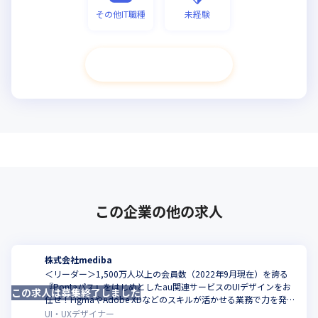
その他IT職種
未経験
次へ進む
この企業の他の求人
株式会社mediba
＜リーダー＞1,500万人以上の会員数（2022年9月現在）を誇る
『Pontaパス』をはじめとしたau関連サービスのUIデザインをお
この求人は募集終了しました
こ
任せ！FigmaやAdobe XDなどのスキルが活かせる業務で力を発揮
してくれませんか
UI・UXデザイナー