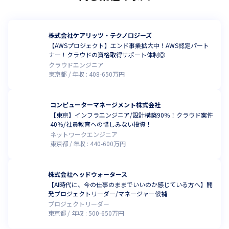
株式会社ケアリッツ・テクノロジーズ
【AWSプロジェクト】エンド事業拡大中！AWS認定パート
ナー！クラウドの資格取得サポート体制◎
クラウドエンジニア
東京都
年収 :
408
-
650
万円
コンピューターマネージメント株式会社
【東京】インフラエンジニア/設計構築90％！クラウド案件
40％/社員教育への惜しみない投資！
ネットワークエンジニア
東京都
年収 :
440
-
600
万円
株式会社ヘッドウォータース
【AI時代に、今の仕事のままでいいのか感じている方へ】開
発プロジェクトリーダー/マネージャー候補
プロジェクトリーダー
東京都
年収 :
500
-
650
万円