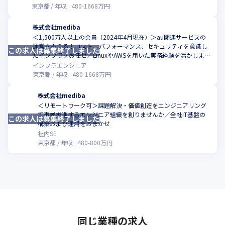
東京都
年収 :
480
-
1668
万円
株式会社mediba
＜1,500万人以上の会員（2024年4月現在）＞au関連サービスの
運営を支える！コスト、パフォーマンス、セキュリティを意識し
この求人は募集終了しました
こ
たインフラをお任せ／LinuxやAWSを用いた実務経験を活かしませ
んか
インフラエンジニア
東京都
年収 :
480
-
1668
万円
株式会社mediba
＜リモートワーク可＞課題解決・価値創造をエンジニアリング
で事業推進するエンジニア組織を創りませんか／全社IT基盤の
この求人は募集終了しました
こ
構築および運用をおまかせ
社内SE
東京都
年収 :
480
-
800
万円
同じ業種の求人