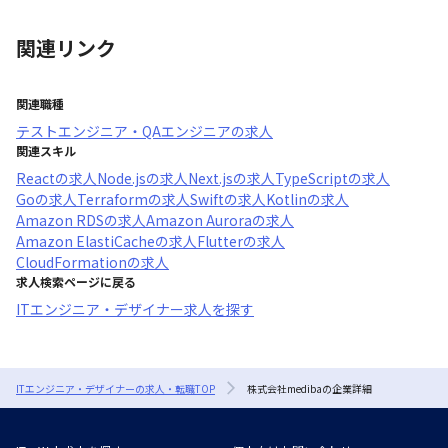
関連リンク
関連職種
テストエンジニア・QAエンジニア
の求人
関連スキル
React
の求人
Node.js
の求人
Next.js
の求人
TypeScript
の求人
Go
の求人
Terraform
の求人
Swift
の求人
Kotlin
の求人
Amazon RDS
の求人
Amazon Aurora
の求人
Amazon ElastiCache
の求人
Flutter
の求人
CloudFormation
の求人
求人検索ページに戻る
ITエンジニア・デザイナー求人を探す
ITエンジニア・デザイナーの求人・転職TOP
株式会社medibaの企業詳細