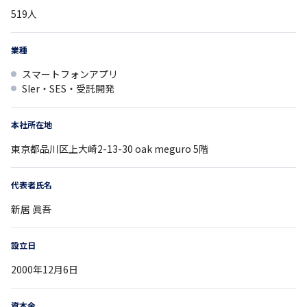
519
人
業種
スマートフォンアプリ
SIer・SES・受託開発
本社所在地
東京都
品川区上大崎2-13-30
oak meguro 5階
代表者氏名
新居 眞吾
設立日
2000年12月6日
資本金