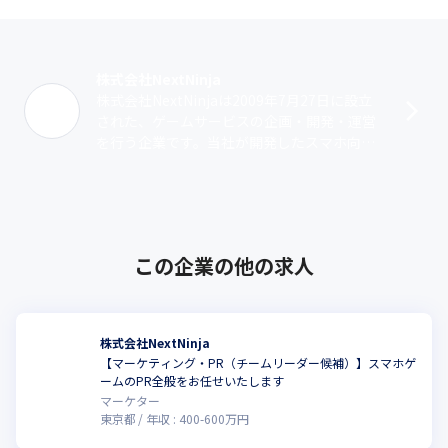
株式会社NextNinja
株式会社NextNinjaは2009年7月27日に設立
された、ゲームサービスの企画・開発・運営
を行う企業です。当社が開発したスマホ向け
超本格王道RPG『グランドサマナーズ』は、
世界35カ国で配信し、人･･･
この企業の他の求人
株式会社NextNinja
【マーケティング・PR（チームリーダー候補）】スマホゲ
ームのPR全般をお任せいたします
マーケター
東京都
年収 :
400
-
600
万円