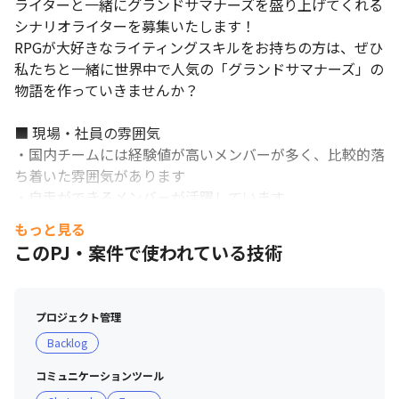
ライターと一緒にグランドサマナーズを盛り上げてくれる
シナリオライターを募集いたします！

RPGが大好きなライティングスキルをお持ちの方は、ぜひ
私たちと一緒に世界中で人気の「グランドサマナーズ」の
物語を作っていきませんか？

■ 現場・社員の雰囲気

・国内チームには経験値が高いメンバーが多く、比較的落
ち着いた雰囲気があります

・自走ができるメンバーが活躍しています

もっと見る
■ 社風

このPJ・案件で使われている技術
・日本をはじめ、8カ国の国籍のメンバーが活躍できる多
様性のある環境があります

・自ら考えて実行できるメンバーが揃っています

プロジェクト管理
・職種の壁はなく、チーム一丸となって良いものを作って
Backlog
いこうという雰囲気があります

・自社のゲームをやり込む部活、映画部などの40以上の
コミュニケーションツール
部活があり、それぞれChatworkでグループを作って雑談