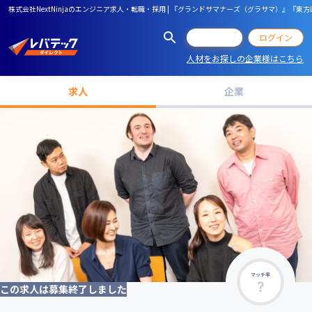
株式会社NextNinjaのエンジニア求人・転職・採用 | 『グランドサマナーズ（グラサマ）』『東方
会員登録
ログイン
人材をお探しの企業様はこちら
求人
企業
マッチ率
この求人は募集終了しました