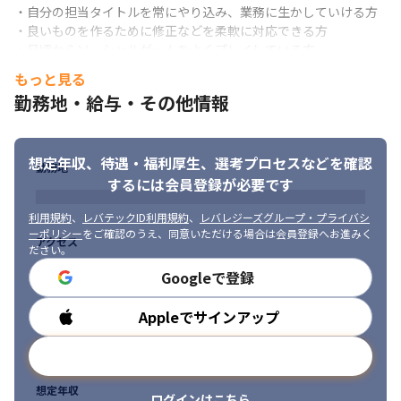
・自分の担当タイトルを常にやり込み、業務に生かしていける方

・良いものを作るために修正などを柔軟に対応できる方

・日頃からソーシャルゲームをよくプレイしている方

・SNSでの情報収集を行い業務に生かしていける方
それぞれの強みを活かせる環境です。
もっと見る
勤務地・給与・その他情報
想定年収、待遇・福利厚生、
選考プロセスなどを確認
勤務地
するには会員登録が必要です
利用規約
、
レバテックID利用規約
、
レバレジーズグループ・プライバシ
ーポリシー
をご確認のうえ、同意いただける場合は会員登録へお進みく
アクセス
ださい。
Googleで登録
Appleでサインアップ
勤務時間
メールアドレスで登録
想定年収
ログインはこちら