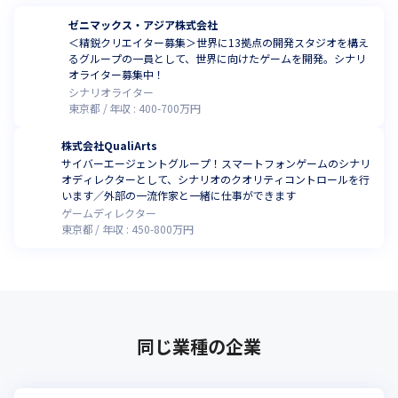
ゼニマックス・アジア株式会社
＜精鋭クリエイター募集＞世界に13拠点の開発スタジオを構え
るグループの一員として、世界に向けたゲームを開発。シナリ
オライター募集中！
シナリオライター
東京都
年収 :
400
-
700
万円
株式会社QualiArts
サイバーエージェントグループ！スマートフォンゲームのシナリ
オディレクターとして、シナリオのクオリティコントロールを行
います／外部の一流作家と一緒に仕事ができます
ゲームディレクター
東京都
年収 :
450
-
800
万円
同じ業種の企業