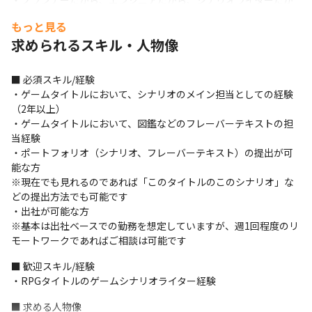
・プランナーだから、エンジニアだから、シナリオライターだか
ら、という職種の壁はなく、チーム一丸となって良いものを作り
もっと見る
上げていける環境です

求められるスキル・人物像
・これまでの経験を活かして、RPG『グランドサマナーズ』のシ
ナリオ業務に関われます
■ 必須スキル/経験

・ゲームタイトルにおいて、シナリオのメイン担当としての経験
（2年以上）

・ゲームタイトルにおいて、図鑑などのフレーバーテキストの担
当経験

・ポートフォリオ（シナリオ、フレーバーテキスト）の提出が可
能な方

※現在でも見れるのであれば「このタイトルのこのシナリオ」な
どの提出方法でも可能です

・出社が可能な方

※基本は出社ベースでの勤務を想定していますが、週1回程度のリ
モートワークであればご相談は可能です
■ 歓迎スキル/経験

・RPGタイトルのゲームシナリオライター経験
■ 求める人物像
