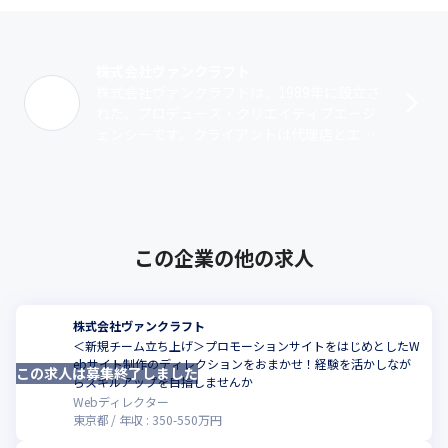
株式会社ヴァンクラフト
株式会社ヴァンクラフトは、1989年に設立さ
れた、プロデュース・クリエイティブエージ
ェンシーです。クライアントは代理店とエン
ドユーザーとの直接取引が半々程度で、コン
セプトメイクからアウトプット（制作）･･･
この企業の他の求人
株式会社ヴァンクラフト
＜新規チーム立ち上げ＞プロモーションサイトをはじめとしたW
ebサイト制作のディレクションをおまかせ！経験を活かしなが
この求人は募集終了しました
こ
らスキルアップを目指しませんか
Webディレクター
東京都
年収 :
350
-
550
万円