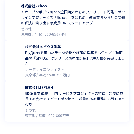
株式会社Schoo
＜オープンポジション＞全国海外からのフルリモート可能！オン
ライン学習サービス『Schoo』をはじめ、教育業界から社会問題
の解決に乗り出す急成長中のスタートアップ
その他
東京都
年収 :
600
-
850
万円
株式会社メビウス製薬
BigQueryを用いたデータ分析や施策の提案をお任せ／主軸商
品の『SIMIUS』はシリーズ販売累計数1,700万個を突破しまし
た
データサイエンティスト
東京都
年収 :
500
-
700
万円
株式会社JEPLAN
SDGs事業領域 自社サービスプロジェクトの推進／急激に成
長する会社でスピード感を持って裁量のある業務に挑戦しませ
んか
その他
東京都
年収 :
600
-
800
万円