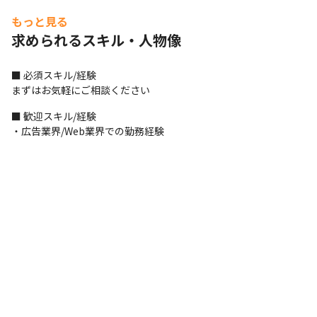
＜アシスタントプロデューサー＞

もっと見る
・クライアントとの折衝業務（基本的にはプロデューサーが担当
求められるスキル・人物像
し、そのアシスト業務をおまかせします）

・制作スタッフのマネジメント業務

・制作進行管理業務

■ 必須スキル/経験

・営業活動（新規開拓ではなく、関係のあるところへの営業のみ
まずはお気軽にご相談ください
おまかせします）
■ 歓迎スキル/経験

＜フロントエンドエンジニア ＞

・広告業界/Web業界での勤務経験
・キャンペーンサイトやコーポレートサイトなどのWebサイトコ
ーディング

・定期運用案件（サイト改修、HTMLメルマガなど）のコーディン
グ

・その他提案用のモック作成やデザインデータの管理
■ この仕事の面白み、魅力

・これから拡大していく新しいチームの、文化の醸成から関わる
ことができます

・自身が携わったWebサイトや広告などを日常生活の中で目の当
たりにすることができ、やりがいを感じられます