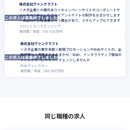
株式会社ヴァンクラフト
＜大手企業との案件あり＞キャンペーンサイトやコーポレートサ
イトをはじめとしたクライアントサイトの制作をおまかせします
この求人は募集終了しました
／実装時の仕様提案を行う機会があり、スキルアップもできます
フロントエンドエンジニア
東京都
年収 :
350
-
550
万円
株式会社ヴァンクラフト
＜大手企業の案件多数＞新規プロモーションやWebサイトの、企
画提案から運用までをおまかせ／Web、インタラクティブ領域の
この求人は募集終了しました
ディレクターにキャリアチェンジしませんか
Webディレクター
東京都
年収 :
280
-
360
万円
同じ職種の求人