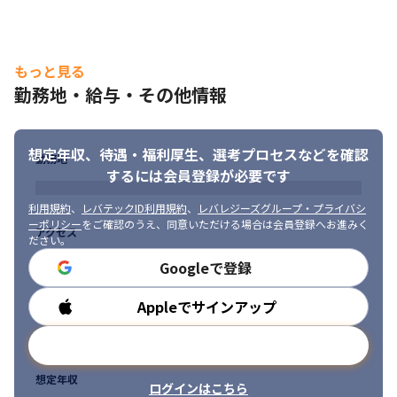
もっと見る
勤務地・給与・その他情報
想定年収、待遇・福利厚生、
選考プロセスなどを確認
勤務地
するには会員登録が必要です
利用規約
、
レバテックID利用規約
、
レバレジーズグループ・プライバシ
ーポリシー
をご確認のうえ、同意いただける場合は会員登録へお進みく
アクセス
ださい。
Googleで登録
Appleでサインアップ
勤務時間
メールアドレスで登録
想定年収
ログインはこちら