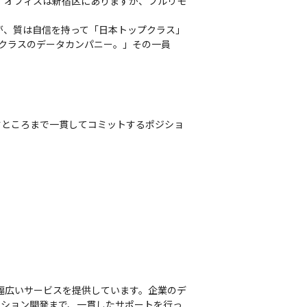
 オフィスは新宿区にありますが、フルリモ
が、質は⾃信を持って「⽇本トップクラス」
プクラスのデータカンパニー。」その⼀員
すところまで一貫してコミットするポジショ
幅広いサービスを提供しています。企業のデ
ーション開発まで、一貫したサポートを行っ