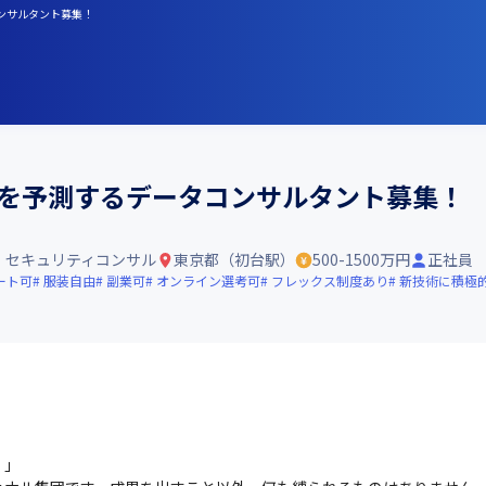
コンサルタント募集！
来を予測するデータコンサルタント募集！
・セキュリティコンサル
東京都（初台駅）
500-1500万円
正社員
ート可
服装自由
副業可
オンライン選考可
フレックス制度あり
新技術に積極
」
