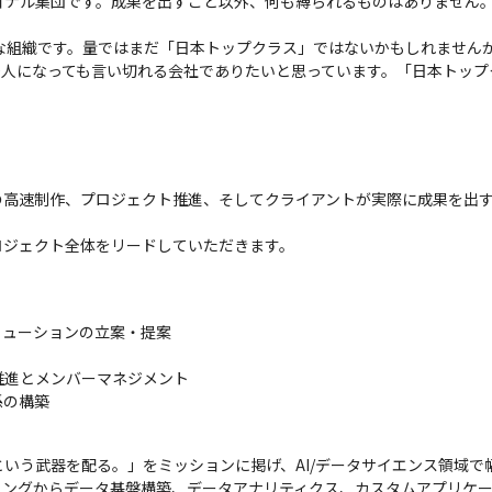
ョナル集団です。成果を出すこと以外、何も縛られるものはありません。
さな組織です。量ではまだ「⽇本トップクラス」ではないかもしれません
000⼈になっても⾔い切れる会社でありたいと思っています。「⽇本トッ
の高速制作、プロジェクト推進、そしてクライアントが実際に成果を出
ロジェクト全体をリードしていただきます。
ューションの立案・提案

進とメンバーマネジメント

係の構築
いう武器を配る。」をミッションに掲げ、AI/データサイエンス領域で
ィングからデータ基盤構築、データアナリティクス、カスタムアプリケ