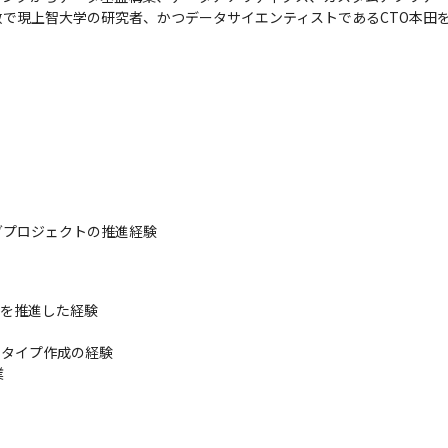
で現上智大学の研究者、かつデータサイエンティストであるCTO本田
グプロジェクトの推進経験
トを推進した経験

ロトタイプ作成の経験

業