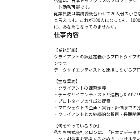
私達は、⽇本トップクラスのプロフェッシ
ート勤務可能です。

従業員数は業務委託合わせて20⼈弱の⼩
と⾔えます。これが100⼈になっても、1
に、あなたもなってみませんか。
仕事内容
【業務詳細】

クライアントの課題定義からプロトタイプ
ンです。

データサイエンティストと連携しながらプ
【主な業務】

・クライアントの課題定義

・データサイエンティストと連携したAIソリ
・プロトタイプの作成と提案

・プロジェクトの企画・実行・評価までの推
・クライアントとの継続的な折衝・長期関
【何をやっているのか】

私たち株式会社メロンは、「日本にデータと
ータ‧AI活用を支援するためのコンサルテ