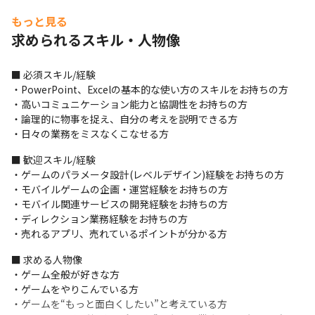
ご入社いただいた場合は原則として配属先となる部署で業務をし
もっと見る
ていただきますが、ご自身の希望と実績でモバイルからコンシュ
求められるスキル・人物像
ーマのようにもう一方の部署へ挑戦することも可能です。

また自社開発レーベル「peakvox（ピークボックス）」も展開し
ており、これは売れる！と思った企画を会社に提案し、採用され
■ 必須スキル/経験

れば実際に開発を行うこともできます。

・PowerPoint、Excelの基本的な使い方のスキルをお持ちの方

こういったスタッフの挑戦意欲を満たす環境がそろっています。
・高いコミュニケーション能力と協調性をお持ちの方

・論理的に物事を捉え、自分の考えを説明できる方

・日々の業務をミスなくこなせる方
■ 歓迎スキル/経験

・ゲームのパラメータ設計(レベルデザイン)経験をお持ちの方

・モバイルゲームの企画・運営経験をお持ちの方

・モバイル関連サービスの開発経験をお持ちの方

・ディレクション業務経験をお持ちの方

・売れるアプリ、売れているポイントが分かる方
■ 求める人物像

・ゲーム全般が好きな方

・ゲームをやりこんでいる方

・ゲームを“もっと面白くしたい”と考えている方
