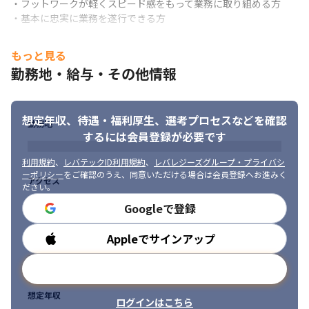
・フットワークが軽くスピード感をもって業務に取り組める方

・基本に忠実に業務を遂行できる方
もっと見る
勤務地・給与・その他情報
想定年収、待遇・福利厚生、
選考プロセスなどを確認
勤務地
するには会員登録が必要です
利用規約
、
レバテックID利用規約
、
レバレジーズグループ・プライバシ
ーポリシー
をご確認のうえ、同意いただける場合は会員登録へお進みく
アクセス
ださい。
Googleで登録
Appleでサインアップ
勤務時間
メールアドレスで登録
想定年収
ログインはこちら