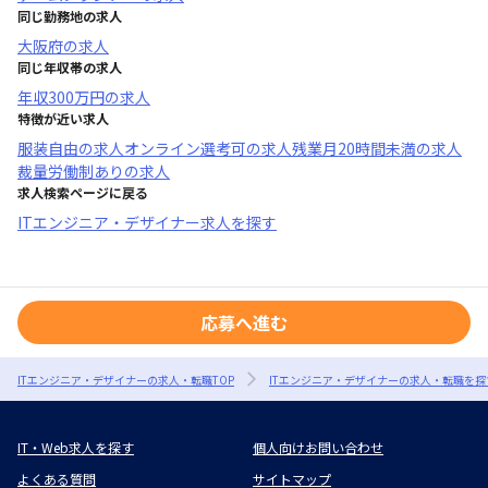
同じ勤務地の求人
大阪府
の求人
同じ年収帯の求人
年収
300万円
の求人
特徴が近い求人
服装自由
の求人
オンライン選考可
の求人
残業月20時間未満
の求人
裁量労働制あり
の求人
求人検索ページに戻る
ITエンジニア・デザイナー求人を探す
応募へ進む
ITエンジニア・デザイナーの求人・転職TOP
ITエンジニア・デザイナーの求人・転職を探
IT・Web求人を探す
個人向けお問い合わせ
よくある質問
サイトマップ