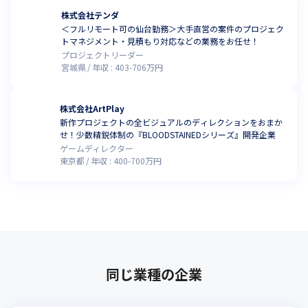
株式会社テンダ
＜フルリモート可の仙台勤務＞大手直営の案件のプロジェク
トマネジメント・見積もり対応などの業務をお任せ！
プロジェクトリーダー
宮城県
年収 :
403
-
706
万円
株式会社ArtPlay
新作プロジェクトの全ビジュアルのディレクションをおまか
せ！少数精鋭体制の『BLOODSTAINEDシリーズ』開発企業
ゲームディレクター
東京都
年収 :
400
-
700
万円
同じ業種の企業