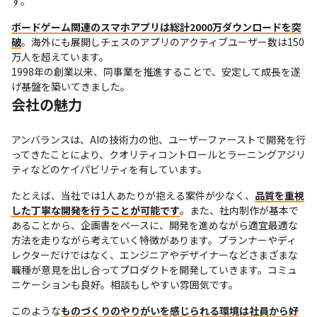
す。
ボードゲーム関連のスマホアプリは総計2000万ダウンロードを突
破
。海外にも展開しチェスのアプリのアクティブユーザー数は150
万人を超えています。

1998年の創業以来、同事業を推進することで、安定して成長を遂
げ基盤を築いてきました。
会社の魅力
アンバランスは、AIの技術力の他、ユーザーファーストで開発を行
ってきたことにより、クオリティコントロールとラーニングアジリ
ティなどのケイパビリティを有しています。
たとえば、当社では1人あたりが抱える案件が少なく、
品質を重視
した丁寧な開発を行うことが可能です
。また、社内制作が基本で
あることから、企画書をベースに、開発を進めながら適宜最適な
方法を走りながら考えていく特徴があります。プランナーやディ
レクターだけではなく、エンジニアやデザイナーなどさまざまな
職種が意見を出し合ってプロダクトを開発していきます。コミュ
ニケーションも良好。相談もしやすい雰囲気です。
このような
ものづくりのやりがいを感じられる環境は社員から好