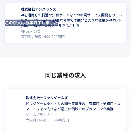
株式会社アンバランス
AIを活用した脳活や知育ゲームなどの新規サービス開発をリード
できるポジション！自由な発想での開発と大きな裁量が魅力／P
この求人は募集終了しました
ythonや機械学習のスキルを活かせる
VPoE・CTO
東京都
年収 :
600
-
900
万円
同じ業種の求人
株式会社サファリゲームズ
ビッグゲームタイトルの開発実績多数！家庭用・業務用・ス
マートフォン向けなど幅広い領域でのプランニング業務
ゲームプランナー
大阪府
年収 :
300
-
600
万円