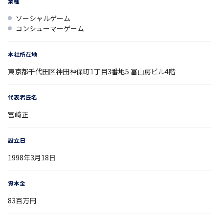
業種
ソーシャルゲーム
コンシューマーゲーム
本社所在地
東京都
千代田区神田神保町1丁目3番地5
冨山房ビル4階
代表者氏名
宮﨑正
設立日
1998年3月18日
資本金
83百万円