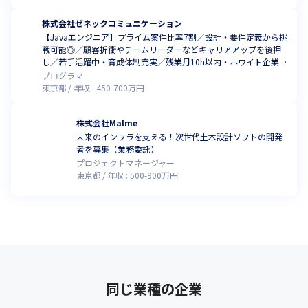
株式会社ゼネックコミュニケーション
【Javaエンジニア】プライム案件比率7割／設計・要件定義から挑
戦可能◎／顧客折衝やチームリーダーなどキャリアアップを後押
し／若手活躍中・育成体制充実／残業月10h以内・ホワイト企業認
定の働きやすさも魅力です！
プログラマ
東京都
年収 :
450
-
700
万円
株式会社Malme
未来のインフラを支える！次世代土木設計ソフトの開発
者を募集（業務委託）
プロジェクトマネージャー
東京都
年収 :
500
-
900
万円
同じ業種の企業