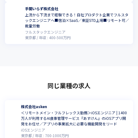
手間いらず株式会社
上流から下流まで経験できる！自社プロダクト企業でフルスタ
ックエンジニアへ■宿泊×SaaS／東証STD上場■リモート可／
裁量労働
フルスタックエンジニア
東京都
年収 :
400
-
500
万円
同じ業種の求人
株式会社asken
＜リモートメイン・フルフレックス勤務＞iOSエンジニア | 1400
万人が利用するAI食事管理サービス『あすけん』のiOSアプリ開
発をお任せ／アプリの事業拡大に必要な機能開発をリード
iOSエンジニア
東京都
年収 :
700
-
1000
万円