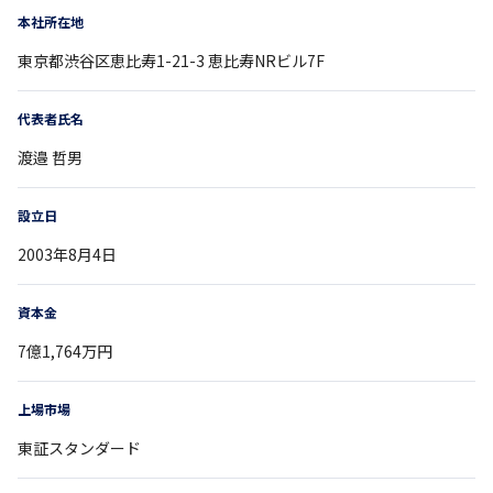
本社所在地
東京都
渋谷区恵比寿1-21-3
恵比寿NRビル7F
代表者氏名
渡邉 哲男
設立日
2003年8月4日
資本金
7億1,764万円
上場市場
東証スタンダード