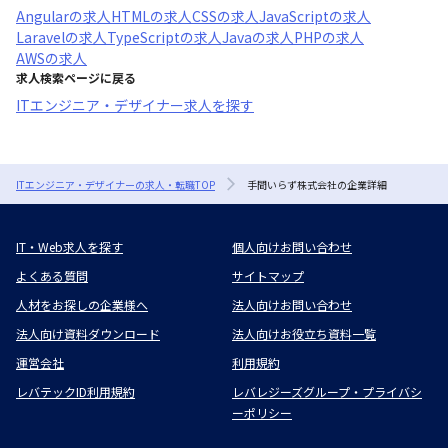
Angular
の求人
HTML
の求人
CSS
の求人
JavaScript
の求人
Laravel
の求人
TypeScript
の求人
Java
の求人
PHP
の求人
AWS
の求人
求人検索ページに戻る
ITエンジニア・デザイナー求人を探す
ITエンジニア・デザイナーの求人・転職TOP
手間いらず株式会社の企業詳細
IT・Web求人を探す
個人向けお問い合わせ
よくある質問
サイトマップ
人材をお探しの企業様へ
法人向けお問い合わせ
法人向け資料ダウンロード
法人向けお役立ち資料一覧
運営会社
利用規約
レバテックID利用規約
レバレジーズグループ・プライバシ
ーポリシー