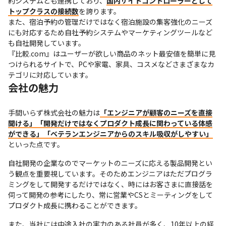
約システムとも連携しており、
国内サイトコントローラーとして
トップクラスの接続数
を誇ります。

また、宿泊予約の管理だけではなく宿泊施設の集客強化のニーズ
にも対応するため自社予約システムやマーケティングツールなど
も自社開発しています。

『比較.com』はユーザーが欲しい商品のネット最安値を簡単に見
つけられるサイトで、PCや家電、家具、コスメなどさまざまなカ
テゴリに対応しています。
会社の魅力
手間いらず株式会社の魅力は
「エンジニアが顧客のニーズを直接
聞ける」「開発だけではなくプロダクト成長に関わっている体感
ができる」「ベテランエンジニアからのスキル吸収がしやすい」
といった点です。
自社開発の企業なのでマーケットのニーズに応える製品開発とい
う観点を重要視しています。そのためエンジニアはただプログラ
ミングをして開発するだけではなく、時にはお客さまに直接話を
伺って開発の参考にしたり、常に営業やCSとミーティングをして
プロダクト成長に携わることができます。
また、当社には中途入社の実力のある社員が多く、10年以上の経