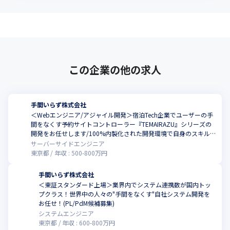
この企業の他の求人
手間いらず株式会社
＜Webエンジニア/アジャイル開発＞宿泊Tech企業でユーザーの手
間をなくす予約サイトコントローラー『TEMAIRAZU』シリーズの
開発をお任せします/100%内製化された開発環境で自身のスキル
アップやマネジメント力の強化が可能！
サーバーサイドエンジニア
東京都
年収 :
500
-
800
万円
手間いらず株式会社
＜東証スタンダード上場＞業界内でシステム連携数が国内トッ
プクラス！世界中の人々の"手間をなくす"自社システム開発を
お任せ！(PL/PdM候補募集)
システムエンジニア
東京都
年収 :
600
-
800
万円