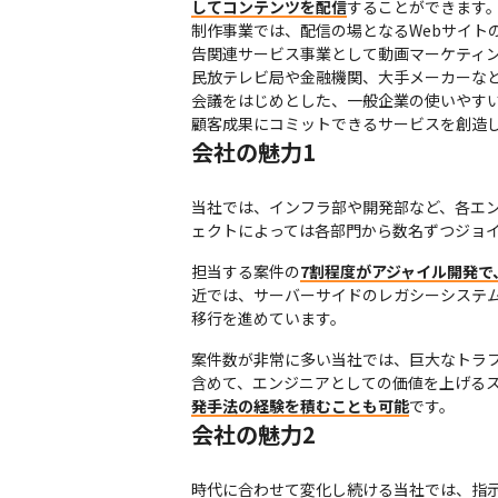
してコンテンツを配信
することができます。
制作事業では、配信の場となるWebサイト
告関連サービス事業として動画マーケティン
民放テレビ局や金融機関、大手メーカーなど
会議をはじめとした、一般企業の使いやす
顧客成果にコミットできるサービスを創造
会社の魅力1
当社では、インフラ部や開発部など、各エ
ェクトによっては各部門から数名ずつジョイ
担当する案件の
7割程度がアジャイル開発
近では、サーバーサイドのレガシーシステムの
移行を進めています。
案件数が非常に多い当社では、巨大なトラ
含めて、エンジニアとしての価値を上げる
発手法の経験を積むことも可能
です。
会社の魅力2
時代に合わせて変化し続ける当社では、指