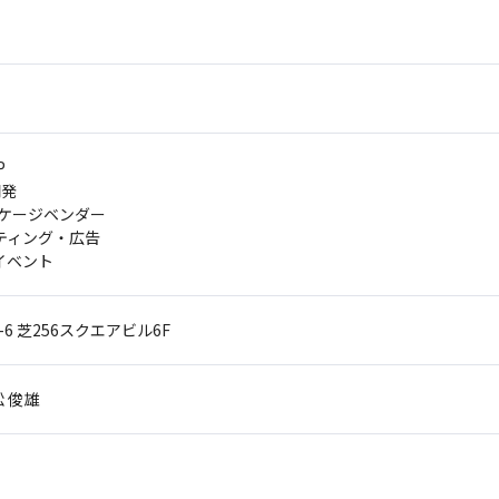
P
開発
ッケージベンダー
ティング・広告
イベント
-6
芝256スクエアビル6F
 俊雄