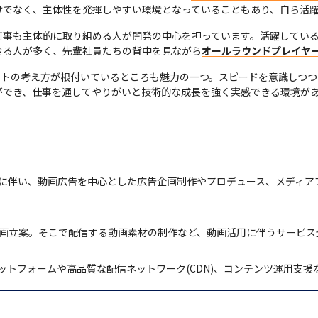
けでなく、主体性を発揮しやすい環境となっていることもあり、自ら活
何事も主体的に取り組める人が開発の中心を担っています。活躍してい
きる人が多く、先輩社員たちの背中を見ながら
オールラウンドプレイヤ
ストの考え方が根付いているところも魅力の一つ。スピードを意識しつ
ができ、仕事を通してやりがいと技術的な成長を強く実感できる環境が
に伴い、動画広告を中心とした広告企画制作やプロデュース、メディア
企画立案。そこで配信する動画素材の制作など、動画活用に伴うサービス
ットフォームや高品質な配信ネットワーク(CDN)、コンテンツ運用支