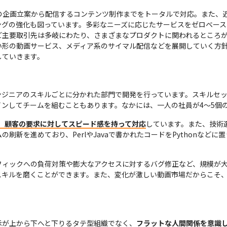


の企画立案から配信するコンテンツ制作までをトータルで対応。また、
グの強化も図っています。多彩なニーズに応じたサービスをゼロベース
主要取引先は多岐にわたり、さまざまなプロダクトに関われるところが魅
い形の動画サービス、メディア系のサイマル配信などを展開していく方
していきます。
ンジニアのスキルごとに分かれた部門で開発を行っています。スキルセ
ンしてチームを組むこともあります。なかには、一人の社員が4～5個
で、顧客の要求に対してスピード感を持って対応
しています。また、技術
刷新を進めており、PerlやJavaで書かれたコードをPythonなど
フィックへの負荷対策や膨大なアクセスに対するバグ修正など、規模が
スキルを磨くことができます。また、変化が激しい動画市場だからこそ
示が上から下へと下りるタテ型組織でなく、
フラットな人間関係を意識