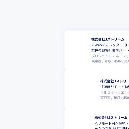
株式会社Jストリーム
＜Webディレクター（
案件の顧客折衝やパー
プロジェクトマネージャ
東京都
年収 :
450
-
550
株式会社Jストリ
【ほぼリモート勤務
フルスタックエン
東京都
年収 :
450
株式会社Jストリーム
＜リモート可＞契約
ームの立ち上げに携