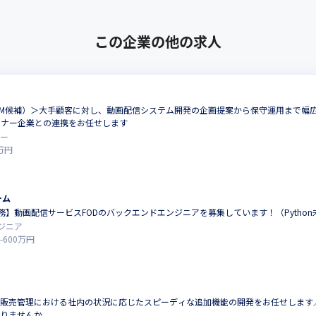
この企業の他の求人
PM候補）＞大手顧客に対し、動画配信システム開発の企画提案から保守運用まで幅
トナー企業との連携をお任せします
ー
万円
ーム
】動画配信サービスFODのバックエンドエンジニアを募集しています！（Python
ジニア
-
600
万円
・販売管理における社内の状況に応じたスピーディな追加機能の開発をお任せします
わりませんか