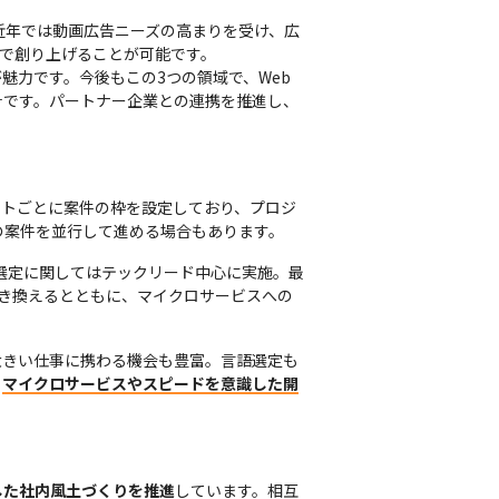
近年では動画広告ニーズの高まりを受け、広
で創り上げることが可能です。

力です。今後もこの3つの領域で、Web 
針です。パートナー企業との連携を推進し、
ットごとに案件の枠を設定しており、プロジ
の案件を並行して進める場合もあります。
選定に関してはテックリード中心に実施。最
に置き換えるとともに、マイクロサービスへの
大きい仕事に携わる機会も豊富。言語選定も
、
マイクロサービスやスピードを意識した開
した社内風土づくりを推進
しています。相互