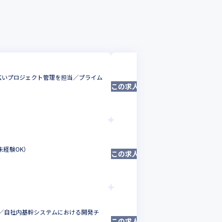
株式会社Jストリーム
広いプロジェクト管理を担当／プライム
顧客の要件ヒアリング
この求人は募集終了しました
ニアとして幅広い知見
フルスタックエンジニ
東京都
年収 :
548
-
78
株式会社Jストリーム
注力プロダクトのグロ
未経験OK）
この求人は募集終了しました
クトのフルスタックな
VPoE・CTO
東京都
年収 :
600
-
780
株式会社Jストリーム
／自社内基幹システムにおける開発チ
国内最大級の動画配信
この求人は募集終了しました
点で、現場の課題改善