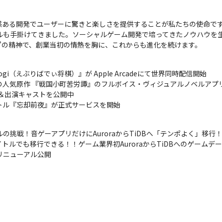
ある開発でユーザーに驚きと楽しさを提供することが私たちの使命です。
ルも手掛けてきました。ソーシャルゲーム開発で培ってきたノウハウを
”の精神で、創業当初の情熱を胸に、これからも進化を続けます。
ogi（えぶりばでぃ将棋）』が Apple Arcadeにて世界同時配信開始

の人気原作 『戦国小町苦労譚』のフルボイス・ヴィジュアルノベルアプリ
＆出演キャストを公開中

トル『忘却前夜』が正式サービスを開始
ルの挑戦！音ゲーアプリだけにAuroraからTiDBへ「テンポよく」移行！
用中タイトルでも移行できる！！ゲーム業界初AuroraからTiDBへのゲームデ
」をリニューアル公開