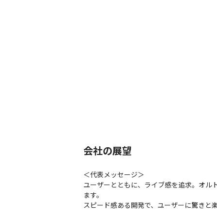
会社の展望
＜代表メッセージ＞

ユーザーとともに、ライブ感を追求。オル
ます。

スピード感ある開発で、ユーザーに驚きと