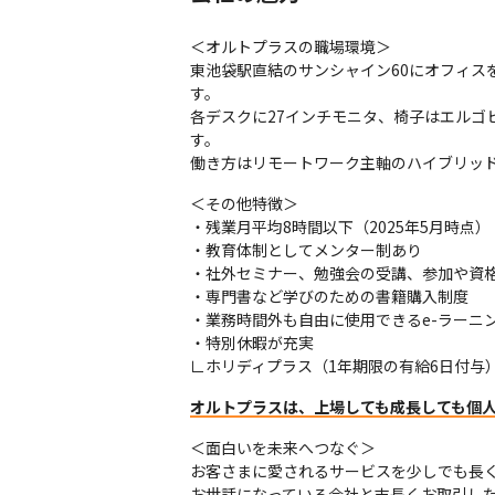
＜オルトプラスの職場環境＞

東池袋駅直結のサンシャイン60にオフィ
す。

各デスクに27インチモニタ、椅子はエルゴ
す。

働き方はリモートワーク主軸のハイブリッ
＜その他特徴＞

・残業月平均8時間以下（2025年5月時点）

・教育体制としてメンター制あり

・社外セミナー、勉強会の受講、参加や資格
・専門書など学びのための書籍購入制度

・業務時間外も自由に使用できるe-ラーニン
・特別休暇が充実

∟ホリディプラス（1年期限の有給6日付与
オルトプラスは、上場しても成長しても個
＜面白いを未来へつなぐ＞

お客さまに愛されるサービスを少しでも長く
お世話になっている会社と末長くお取引した