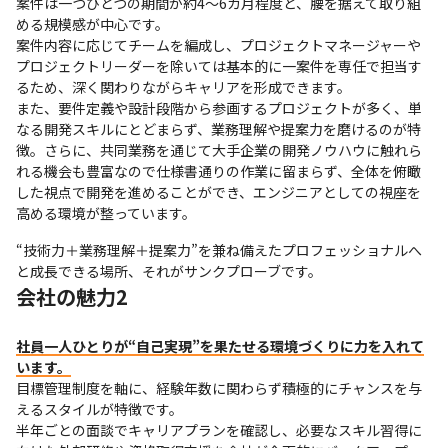
案件は一つひとつの期間が約4～6カ月程度と、腰を据えて取り組
める規模感が中心です。

案件内容に応じてチームを編成し、プロジェクトマネージャーや
プロジェクトリーダーを除いては基本的に一案件を専任で担当す
るため、深く関わりながらキャリアを形成できます。

また、要件定義や設計段階から参画するプロジェクトが多く、単
なる開発スキルにとどまらず、業務理解や提案力を磨けるのが特
徴。さらに、共同業務を通じて大手企業の開発ノウハウに触れら
れる機会も豊富なので仕様書通りの作業に留まらず、全体を俯瞰
した視点で開発を進めることができ、エンジニアとしての視座を
高める環境が整っています。
“技術力＋業務理解＋提案力”を兼ね備えたプロフェッショナルへ
と成長できる場所、それがサンクプローブです。
会社の魅力2
社員一人ひとりが“自己実現”を果たせる環境づくりに力を入れて
います。
目標管理制度を軸に、経験年数に関わらず積極的にチャンスを与
えるスタイルが特徴です。

半年ごとの面談でキャリアプランを確認し、必要なスキル習得に