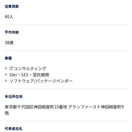
従業員数
40
人
平均年齢
38
歳
業種
ITコンサルティング
SIer・SES・受託開発
ソフトウェア/パッケージベンダー
本社所在地
東京都
千代田区神田紺屋町15番地
グランファースト神田紺屋町9
階
代表者氏名