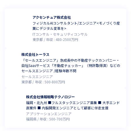
アクセンチュア株式会社
フィジカルAIコンサルタント/エンジニア<モノづくり産
業にデジタル変革を>
ITコンサル・セキュリティコンサル
東京都
年収 :
480
-
2500
万円
株式会社トーラス
「セールスエンジニア」急成長中の不動産テックカンパニー・
自社Saasサービス「不動産チェッカー」（特許取得済）などの
セールスエンジニア /経験年数不問
セールスエンジニア
東京都
年収 :
500
-
800
万円
株式会社情報戦略テクノロジー
福岡・北九州 ■フルスタックエンジニア募集 ■ 大手エンド
直案件 ■ 内製開発エンジニアとして顧客に伴走支援
アプリケーションエンジニア
福岡県
年収 :
500
-
700
万円