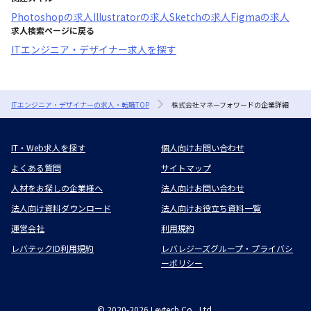
Photoshop
の求人
Illustrator
の求人
Sketch
の求人
Figma
の求人
求人検索ページに戻る
ITエンジニア・デザイナー求人を探す
ITエンジニア・デザイナーの求人・転職TOP
株式会社マネーフォワードの企業詳細
IT・Web求人を探す
個人向けお問い合わせ
よくある質問
サイトマップ
人材をお探しの企業様へ
法人向けお問い合わせ
法人向け資料ダウンロード
法人向けお役立ち資料一覧
運営会社
利用規約
レバテックID利用規約
レバレジーズグループ・プライバシ
ーポリシー
©
2020-2026
Levtech Co., Ltd.