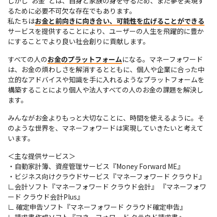
しかし“お金”とは、自身と家族の身を守るため、また夢を実現す
るために必要不可欠な存在でもあります。

私たちは
お金と前向きに向き合い、可能性を広げることができる
サービスを提供することにより、ユーザーの人生を飛躍的に豊か
にすることでより良い社会創りに貢献します。
すべての人の
お金のプラットフォーム
になる。マネーフォワード
は、お金の煩わしさを解消するとともに、個人や企業に合った中
立的なアドバイスや知識を手に入れるようなプラットフォームを
構築することにより個人や法人すべての人のお金の課題を解決し
ます。
みんながお金よりもっと大切なことに、時間を使えるように。そ
のような世界を、マネーフォワードは実現していきたいと考えて
います。
＜主な提供サービス＞

・自動家計簿、資産管理サービス『Money Forward ME』

・ビジネス向けクラウドサービス『マネーフォワード クラウド』

∟会計ソフト『マネーフォワード クラウド会計』 『マネーフォワ
ード クラウド会計Plus』

∟ 確定申告ソフト『マネーフォワード クラウド確定申告』

∟請求書作成ソフト『マネーフォワード クラウド請求書』
