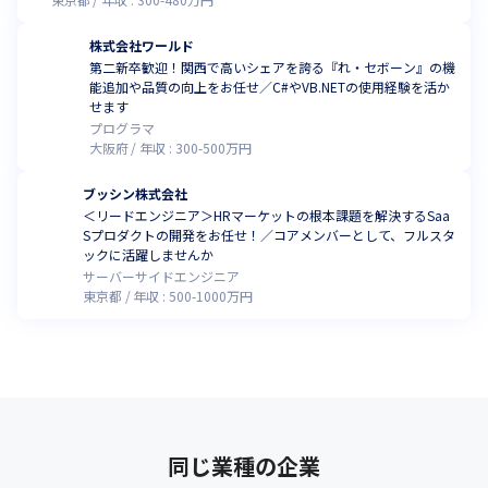
や転居可能な方を応援（単身寮による家賃補助や引っ越し補助あり）
株式会社ワールド
第二新卒歓迎！関西で高いシェアを誇る『れ・セボーン』の機
能追加や品質の向上をお任せ／C#やVB.NETの使用経験を活か
せます
プログラマ
大阪府
年収 :
300
-
500
万円
ブッシン株式会社
＜リードエンジニア＞HRマーケットの根本課題を解決するSaa
Sプロダクトの開発をお任せ！／コアメンバーとして、フルスタ
ックに活躍しませんか
サーバーサイドエンジニア
東京都
年収 :
500
-
1000
万円
同じ業種の企業