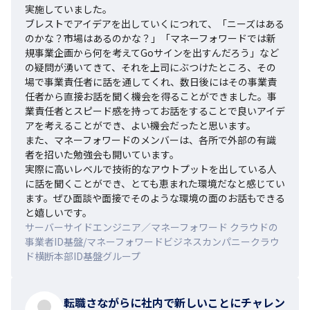
実施していました。

ブレストでアイデアを出していくにつれて、「ニーズはある
のかな？市場はあるのかな？」「マネーフォワードでは新
規事業企画から何を考えてGoサインを出すんだろう」など
の疑問が湧いてきて、それを上司にぶつけたところ、その
場で事業責任者に話を通してくれ、数日後にはその事業責
任者から直接お話を聞く機会を得ることができました。事
業責任者とスピード感を持ってお話をすることで良いアイデ
アを考えることができ、よい機会だったと思います。

また、マネーフォワードのメンバーは、各所で外部の有識
者を招いた勉強会も開いています。

実際に高いレベルで技術的なアウトプットを出している人
に話を聞くことができ、とても恵まれた環境だなと感じてい
ます。ぜひ面談や面接でそのような環境の面のお話もできる
と嬉しいです。
サーバーサイドエンジニア／マネーフォワード クラウドの
事業者ID基盤/マネーフォワードビジネスカンパニークラウ
ド横断本部ID基盤グループ
転職さながらに社内で新しいことにチャレン