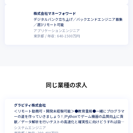
株式会社マネーフォワード
デジタルバンク立ち上げ／バックエンドエンジニア募集
／週3リモート可能
アプリケーションエンジニア
東京都
年収 :
640
-
1500
万円
同じ業種の求人
グラビティ株式会社
＜リモート勤務可・開発未経験可能＞●教育重視●一緒にプログラマ
ーの道を作っていきましょう！/Pythonでゲーム機器の品質向上に貢
献／データ解析を行いテストの高速化と確実性に向けどうすれば自動
化できるか、自分の考えや意見を活かしながら実装する経験も得られ
システムエンジニア
る/テクノロジーへの情熱を持ち、生活も楽しむ技術集団/ 地方上京者
東京都
年収 :
300
-
480
万円