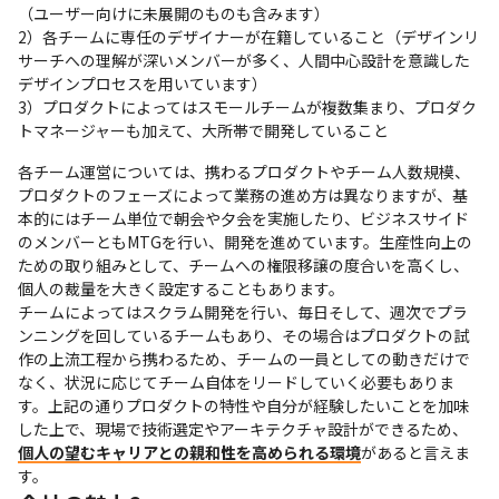
（ユーザー向けに未展開のものも含みます）

2）各チームに専任のデザイナーが在籍していること（デザインリ
サーチへの理解が深いメンバーが多く、人間中心設計を意識した
デザインプロセスを用いています）

3）プロダクトによってはスモールチームが複数集まり、プロダク
トマネージャーも加えて、大所帯で開発していること
各チーム運営については、携わるプロダクトやチーム人数規模、
プロダクトのフェーズによって業務の進め方は異なりますが、基
本的にはチーム単位で朝会や夕会を実施したり、ビジネスサイド
のメンバーともMTGを行い、開発を進めています。生産性向上の
ための取り組みとして、チームへの権限移譲の度合いを高くし、
個人の裁量を大きく設定することもあります。

チームによってはスクラム開発を行い、毎日そして、週次でプラ
ンニングを回しているチームもあり、その場合はプロダクトの試
作の上流工程から携わるため、チームの一員としての動きだけで
なく、状況に応じてチーム自体をリードしていく必要もありま
す。上記の通りプロダクトの特性や自分が経験したいことを加味
した上で、現場で技術選定やアーキテクチャ設計ができるため、
個人の望むキャリアとの親和性を高められる環境
があると言えま
す。