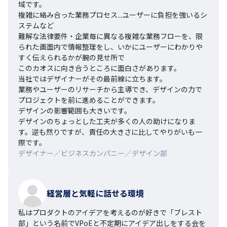
域です。

複雑に絡み合った業務プロセス...ユーザーに負担を強いるシ
ステムなど

難解な法律要件・企業毎に異なる複雑な業務フローを、限
られた画面内で情報整理をし、いかにユーザーにわかりや
すく伝えられるかが腕の見せ所で

このカオスに向き合うところに面白さがあります。

当社ではデザイナーがその最前線に立ちます。

業務やユーザーのリサーチから主導でき、デザインの力で
プロジェクトを前に進めることができます。

デザインの影響範囲も大きいです。

デザインのちょっとした工夫が多くの人の助けになりま
す。逆も然りですが、責任の大きさに比してやりがいも一
際です。
デザイナー／ビジネスカンパニー／デザイン部
経営層と気軽に話せる環境
私はプロダクトのアイデアを考えるのが好きで「ブレスト
部」という名前でVPoEと不定期にアイデア出しをする会を