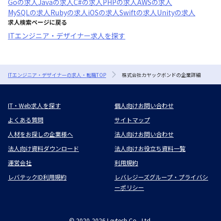
Go
の求人
Java
の求人
C#
の求人
PHP
の求人
AWS
の求人
MySQL
の求人
Ruby
の求人
iOS
の求人
Swift
の求人
Unity
の求人
求人検索ページに戻る
ITエンジニア・デザイナー求人を探す
ITエンジニア・デザイナーの求人・転職TOP
株式会社カヤックボンドの企業詳細
IT・Web求人を探す
個人向けお問い合わせ
よくある質問
サイトマップ
人材をお探しの企業様へ
法人向けお問い合わせ
法人向け資料ダウンロード
法人向けお役立ち資料一覧
運営会社
利用規約
レバテックID利用規約
レバレジーズグループ・プライバシ
ーポリシー
©
2020-2026
Levtech Co., Ltd.