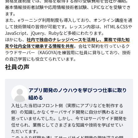
資格支援制度では、資格を取得する際の受験費用を会社が補助。
基本情報技術者試験や応用情報技術者試験、LPICなどを受験でき
ます。

また、eラーニング利用制度も導入しており、オンライン講座を通
して技術領域の習得が可能です。レッスン内容は、HTML＆CSSや
JavaScript、jQuery、Rubyなど多岐にわたります。

ほかにも、
社内で独自のナレッジベースを活用し、業務で得た知
見や社内全体で継承する情報を共有
。会社で契約を行っているク
ラウドサーバー（KAGOYA)を練習用に社員に貸与しており、技術
の自己学習にも役立てられています。
社員の声
アプリ開発のノウハウを学びつつ仕事に取り
組める
入社した当初はフロント側（実際にアプリなどを制作する
側）の知識しかなくサーバサイド開発に自分が携わるとは
思っていませんでした。しかし、今ではサーバサイド開発を
任せられ、業務としてさまざまな知識や技術を学ばせてい
ただいてます。

このような経験を通してサーバサイド開発の興味深さや開