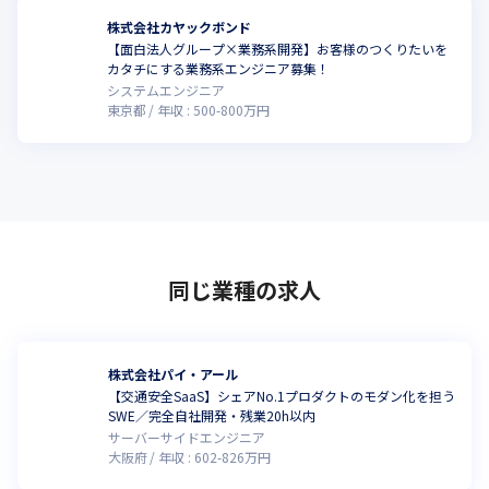
株式会社カヤックボンド
【面白法人グループ×業務系開発】お客様のつくりたいを
カタチにする業務系エンジニア募集！
システムエンジニア
東京都
年収 :
500
-
800
万円
同じ業種の求人
株式会社パイ・アール
【交通安全SaaS】シェアNo.1プロダクトのモダン化を担う
SWE／完全自社開発・残業20h以内
サーバーサイドエンジニア
大阪府
年収 :
602
-
826
万円