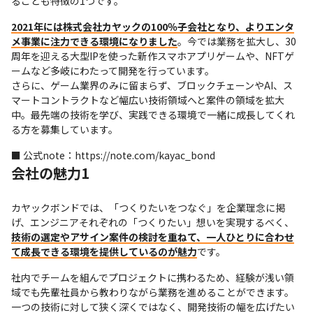
ることも特徴の1つです。
2021年には株式会社カヤックの100％子会社となり、よりエンタ
メ事業に注力できる環境になりました
。今では業務を拡大し、30
周年を迎える大型IPを使った新作スマホアプリゲームや、NFTゲ
ームなど多岐にわたって開発を行っています。

さらに、ゲーム業界のみに留まらず、ブロックチェーンやAI、ス
マートコントラクトなど幅広い技術領域へと案件の領域を拡大
中。最先端の技術を学び、実践できる環境で一緒に成長してくれ
る方を募集しています。
■ 公式note：https://note.com/kayac_bond
会社の魅力1
カヤックボンドでは、「つくりたいをつなぐ」を企業理念に掲
げ、エンジニアそれぞれの「つくりたい」想いを実現するべく、
技術の選定やアサイン案件の検討を重ねて、一人ひとりに合わせ
て成長できる環境を提供しているのが魅力
です。
社内でチームを組んでプロジェクトに携わるため、経験が浅い領
域でも先輩社員から教わりながら業務を進めることができます。
一つの技術に対して狭く深くではなく、開発技術の幅を広げたい