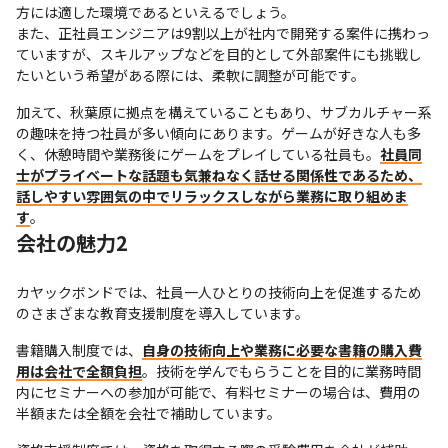
方には適した環境であるといえるでしょう。

また、正社員エンジニアは9割以上が社内で開発する案件に携わっ
ていますが、スキルアップなどを目的として外部案件にも挑戦し
たいという希望がある際には、柔軟に調整が可能です。
加えて、秋葉原に拠点を構えていることもあり、サブカルチャー系
の趣味を持つ社員が多い傾向にあります。ゲームが好きな人も多
く、休憩時間や業務後にゲームをプレイしている社員も。
社員同
士がプライベートな話題も気兼ねなく話せる関係性であるため、
話しやすい雰囲気の中でリラックスしながら業務に取り組めま
す
。
会社の魅力2
カヤックボンドでは、社員一人ひとりの技術向上を促進するため
のさまざまな教育支援制度を導入しています。
書籍購入制度では、
自身の技術向上や業務に必要な書籍の購入費
用は会社で全額負担
。技術を学んでもらうことを目的に業務時間
内にセミナーへの参加が可能で、有料セミナーの場合は、費用の
半額または全額を会社で補助しています。