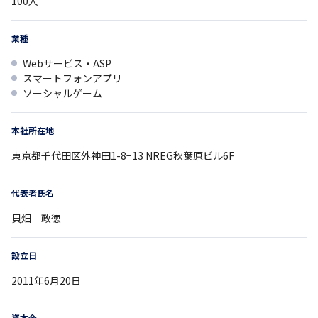
100
人
業種
Webサービス・ASP
スマートフォンアプリ
ソーシャルゲーム
本社所在地
東京都
千代田区外神田1-8−13
NREG秋葉原ビル6F
代表者氏名
貝畑 政徳
設立日
2011年6月20日
資本金