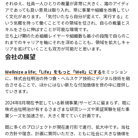
それゆえ、社員一人ひとりの裁量が非常に大きく、誰のアイディ
アであっても良い意見は取り入れ、常に事業や組織を改善してい
く文化があります。「気付いたなら自分が変えて、実行する」と
いう気概を持って働くことでその領域を任され、自らの裁量とス
キルをさらに伸ばすことが可能な環境です。

立ち上げ期のため組織レイヤーや組織数も最小の段階で自らのこ
れまでのキャリアを軸にそれを深めることも、領域を拡大しキャ
リアを拡げていくことも双方が可能だと思います。
会社の展望
Wellnize a life;「Life」をもっと「Well」にする
をミッション
に、株式会社明治の持つ食・ヘルスケア技術にデジタル技術を融
合させることで、ほかにはない新たな付加価値を世の中に提供し
ていきます。
2024年8月現在予定している新規事業/サービスに留まらず、既に
株式会社明治が有するさまざまな研究シーズや実証実験を経た事
業シーズを加速させ、大きく育てていく計画です。
既に多くのプロジェクトが現在進行形で進行、拡大中です。当社
の方針や理念、計画に賛同いただき、ともに社会に大きな価値を