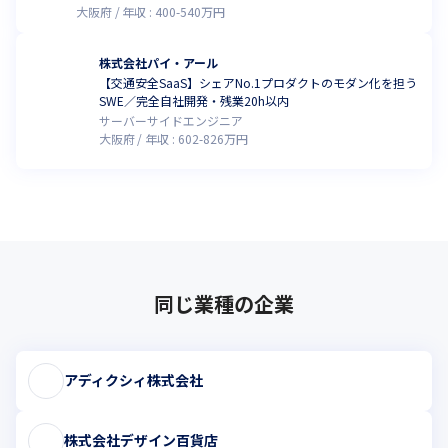
大阪府
年収 :
400
-
540
万円
株式会社パイ・アール
【交通安全SaaS】シェアNo.1プロダクトのモダン化を担う
SWE／完全自社開発・残業20h以内
サーバーサイドエンジニア
大阪府
年収 :
602
-
826
万円
同じ業種の企業
アディクシィ株式会社
株式会社デザイン百貨店