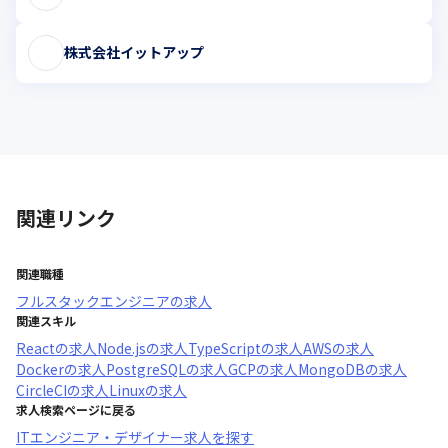
株式会社イットアップ
関連リンク
関連職種
フルスタックエンジニア
の求人
関連スキル
React
の求人
Node.js
の求人
TypeScript
の求人
AWS
の求人
Docker
の求人
PostgreSQL
の求人
GCP
の求人
MongoDB
の求人
CircleCI
の求人
Linux
の求人
求人検索ページに戻る
ITエンジニア・デザイナー求人を探す