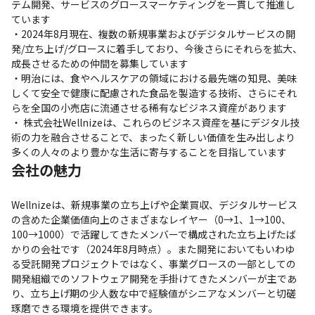
テム開発、サービスのグロースマーケティングを一貫して推進し
ています

・2024年8月現在、複数の新規事業およびデジタルサービスの開
発/立ち上げ/グロースに着手しており、今後さらにそれらを拡大、
成長させるための仲間を募集しています

・明治には、食やヘルスケアの領域における最先端の知見、美味
しくて安全で健康に配慮された食品を製造する技術、さらにそれ
らを全国の小売店に流通させる稀有なビジネス資産があります

・ 株式会社Wellnizeは、これらのビジネス資産を基にデジタル技
術の力を融合させることで、まったく新しい価値を生み出しより
多くの人々のより豊かな生活に寄与することを目指しています
会社の魅力
Wellnizeは、新規事業の立ち上げや企業買収、デジタルサービス
の含めた企業価値向上のさまざまなレイヤー（0→1、1→100、
100→1000）で活躍してきたメンバーで構成された立ち上げたば
かりの会社です（2024年8月時点）。また開発においてもいわゆ
る受託開発プロジェクトではなく、事業グロースの一部としての
開発組織でのソフトウェア開発を手掛けてきたメンバーが主であ
り、立ち上げ期の少人数な中で経験値がシニアなメンバーと切磋
琢磨できる環境を提供できます。
