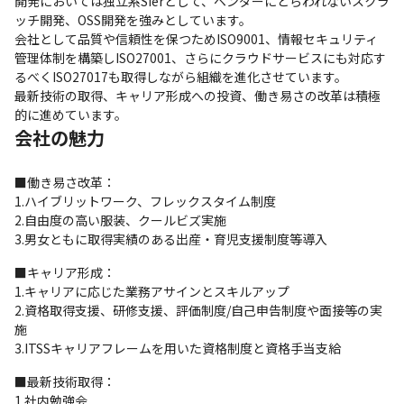
開発においては独立系SIerとして、ベンダーにとらわれないスクラ
ッチ開発、OSS開発を強みとしています。

会社として品質や信頼性を保つためISO9001、情報セキュリティ
管理体制を構築しISO27001、さらにクラウドサービスにも対応す
るべくISO27017も取得しながら組織を進化させています。

最新技術の取得、キャリア形成への投資、働き易さの改革は積極
的に進めています。
会社の魅力
■働き易さ改革：

1.ハイブリットワーク、フレックスタイム制度

2.自由度の高い服装、クールビズ実施

3.男女ともに取得実績のある出産・育児支援制度等導入
■キャリア形成：

1.キャリアに応じた業務アサインとスキルアップ

2.資格取得支援、研修支援、評価制度/自己申告制度や面接等の実
施

3.ITSSキャリアフレームを用いた資格制度と資格手当支給
■最新技術取得：

1.社内勉強会
