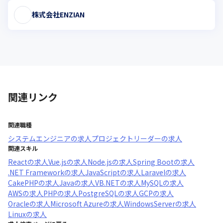
株式会社ENZIAN
関連リンク
関連職種
システムエンジニア
の求人
プロジェクトリーダー
の求人
関連スキル
React
の求人
Vue.js
の求人
Node.js
の求人
Spring Boot
の求人
.NET Framework
の求人
JavaScript
の求人
Laravel
の求人
CakePHP
の求人
Java
の求人
VB.NET
の求人
MySQL
の求人
AWS
の求人
PHP
の求人
PostgreSQL
の求人
GCP
の求人
Oracle
の求人
Microsoft Azure
の求人
WindowsServer
の求人
Linux
の求人