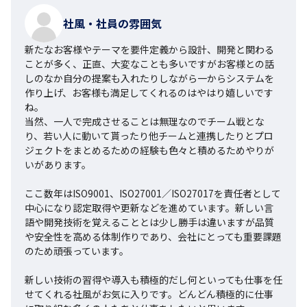
社風・社員の雰囲気
新たなお客様やテーマを要件定義から設計、開発と関わる
ことが多く、正直、大変なことも多いですがお客様との話
しのなか自分の提案も入れたりしながら一からシステムを
作り上げ、お客様も満足してくれるのはやはり嬉しいです
ね。

当然、一人で完成させることは無理なのでチーム戦とな
り、若い人に動いて貰ったり他チームと連携したりとプロ
ジェクトをまとめるための経験も色々と積めるためやりが
いがあります。

ここ数年はISO9001、ISO27001／ISO27017を責任者として
中心になり認定取得や更新などを進めています。新しい言
語や開発技術を覚えることとは少し勝手は違いますが品質
や安全性を高める体制作りであり、会社にとっても重要課題
のため頑張っています。

新しい技術の習得や導入も積極的だし何といっても仕事を任
せてくれる社風がお気に入りです。どんどん積極的に仕事