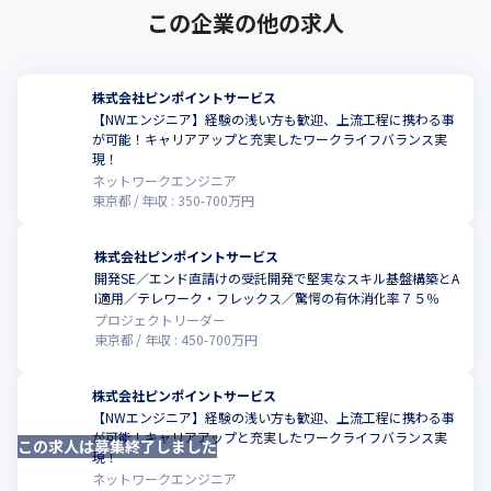
この企業の他の求人
株式会社ピンポイントサービス
【NWエンジニア】経験の浅い方も歓迎、上流工程に携わる事
が可能！キャリアアップと充実したワークライフバランス実
現！
ネットワークエンジニア
東京都
年収 :
350
-
700
万円
株式会社ピンポイントサービス
開発SE／エンド直請けの受託開発で堅実なスキル基盤構築とA
I適用／テレワーク・フレックス／驚愕の有休消化率７５％
プロジェクトリーダー
東京都
年収 :
450
-
700
万円
株式会社ピンポイントサービス
【NWエンジニア】経験の浅い方も歓迎、上流工程に携わる事
が可能！キャリアアップと充実したワークライフバランス実
この求人は募集終了しました
現！
ネットワークエンジニア