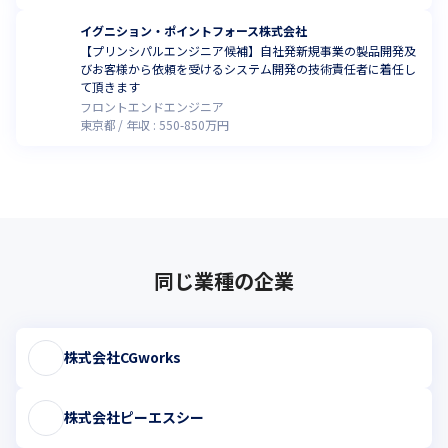
イグニション・ポイントフォース株式会社
【プリンシパルエンジニア候補】自社発新規事業の製品開発及
びお客様から依頼を受けるシステム開発の技術責任者に着任し
て頂きます
フロントエンドエンジニア
東京都
年収 :
550
-
850
万円
同じ業種の企業
株式会社CGworks
株式会社ピーエスシー