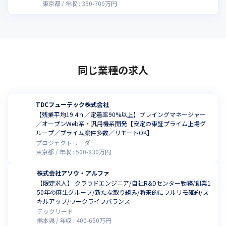
東京都
年収 :
350
-
700
万円
同じ業種の求人
TDCフューテック株式会社
【残業平均19.4ｈ／定着率90%以上】プレイングマネージャー
／オープンWeb系・汎用機系開発【安定の東証プライム上場グ
ループ／プライム案件多数／リモートOK】
プロジェクトリーダー
東京都
年収 :
500
-
830
万円
株式会社アソウ・アルファ
【限定求人】 クラウドエンジニア/自社R&Dセンター勤務/創業1
50年の麻生グループ/新たな取り組み/将来的にフルリモ確約/ス
キルアップ/ワークライフバランス
テックリード
熊本県
年収 :
400
-
650
万円