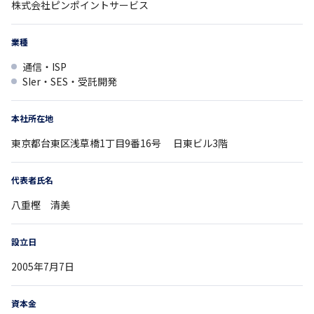
株式会社ピンポイントサービス
業種
通信・ISP
SIer・SES・受託開発
本社所在地
東京都
台東区浅草橋1丁目9番16号
日東ビル3階
代表者氏名
八重樫 清美
設立日
2005年7月7日
資本金