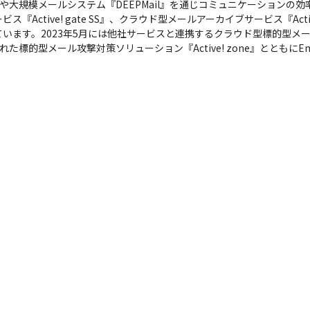
mail』や大規模メールシステム『DEEPMail』を通じコミュニケーショ
ctive! gate SS』、クラウド型メールアーカイブサービス『Active
す。2023年5月には他社サービスと連携するクラウド型標的型メール攻撃対
た標的型メール攻撃対策ソリューション『Active! zone』とともに