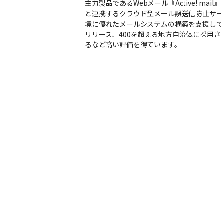
主力製品であるWebメール『Active! 
と連携するクラウド型メール誤送信防止サービス『A
境に優れたメールシステムの構築を支援していま
リリース、400を超える地方自治体に採用され
るなど高い評価を得ています。