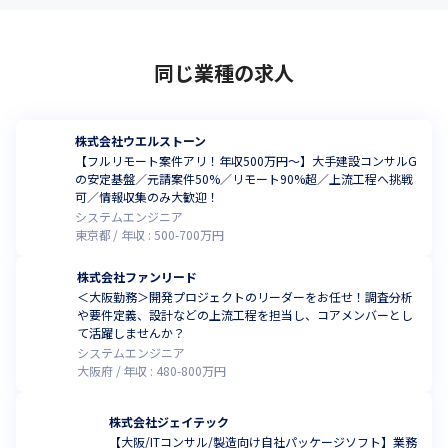
同じ業種の求人
株式会社ウエルストーン
【フルリモート案件アリ！年収500万円～】大手建設コンサルG
の安定基盤／元請案件50%／リモート90%超／上流工程へ挑戦
可／情報収集のみ大歓迎！
システムエンジニア
東京都
年収 :
500
-
700
万円
株式会社ファンリード
＜大阪勤務＞開発プロジェクトのリーダーをお任せ！調査分析
や要件定義、設計などの上流工程を担当し、コアメンバーとし
て活躍しませんか？
システムエンジニア
大阪府
年収 :
480
-
800
万円
株式会社ジェイテック
【大阪/ITコンサル/製造向け自社パッケージソフト】業務