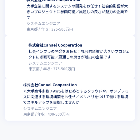
大手企業に関するシステムの開発をお任せ！社会的影響が大
きいプロジェクトに参画可能／風通しの良さが魅力の企業で
す
システムエンジニア
東京都
年収 :
375
-
500
万円
株式会社Canael Cooperation
社会インフラの開発をお任せ！社会的影響が大きいプロジェ
こ
クトに参画可能／風通しの良さが魅力の企業です
システムエンジニア
東京都
年収 :
375
-
500
万円
株式会社Canael Cooperation
＜大手案件多数＞AWSをはじめとするクラウドや、オンプレミ
スに関連する環境構築をお任せ／メリハリをつけて働ける環境
でスキルアップを目指しませんか
システムエンジニア
東京都
年収 :
400
-
500
万円