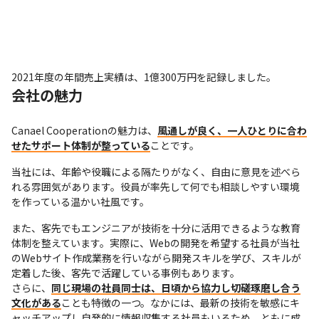
2021年度の年間売上実績は、1億300万円を記録しました。
会社の魅力
Canael Cooperationの魅力は、
風通しが良く、一人ひとりに合わ
せたサポート体制が整っている
ことです。
当社には、年齢や役職による隔たりがなく、自由に意見を述べら
れる雰囲気があります。役員が率先して何でも相談しやすい環境
を作っている温かい社風です。
また、客先でもエンジニアが技術を十分に活用できるような教育
体制を整えています。実際に、Webの開発を希望する社員が当社
のWebサイト作成業務を行いながら開発スキルを学び、スキルが
定着した後、客先で活躍している事例もあります。

さらに、
同じ現場の社員同士は、日頃から協力し切磋琢磨し合う
文化がある
ことも特徴の一つ。なかには、最新の技術を敏感にキ
ャッチアップし自発的に情報収集する社員もいるため、ともに成