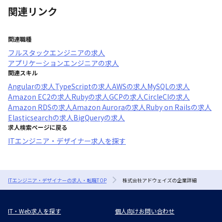
関連リンク
関連職種
フルスタックエンジニア
の求人
アプリケーションエンジニア
の求人
関連スキル
Angular
の求人
TypeScript
の求人
AWS
の求人
MySQL
の求人
Amazon EC2
の求人
Ruby
の求人
GCP
の求人
CircleCI
の求人
Amazon RDS
の求人
Amazon Aurora
の求人
Ruby on Rails
の求人
Elasticsearch
の求人
BigQuery
の求人
求人検索ページに戻る
ITエンジニア・デザイナー求人を探す
ITエンジニア・デザイナーの求人・転職TOP
株式会社アドウェイズの企業詳細
IT・Web求人を探す
個人向けお問い合わせ