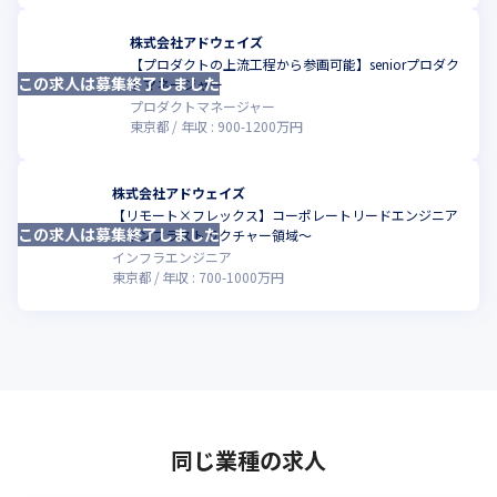
株式会社アドウェイズ
【プロダクトの上流工程から参画可能】seniorプロダク
この求人は募集終了しました
こ
トマネージャー
プロダクトマネージャー
東京都
年収 :
900
-
1200
万円
株式会社アドウェイズ
【リモート×フレックス】コーポレートリードエンジニア
この求人は募集終了しました
こ
～インフラストラクチャー領域～
インフラエンジニア
東京都
年収 :
700
-
1000
万円
同じ業種の求人