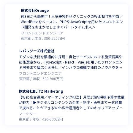
株式会社Orange
週3日から勤務可！人気美容外科クリニックのWeb制作を担当／
WordPressをベースに、PHPやJavaScriptを用いたフロントエン
ド開発をおまかせします＜パートタイム求人＞
フロントエンドエンジニア
東京都
年収 :
380
-
520
万円
レバレジーズ株式会社
モダンな技術を積極的に採用！自社サービスにおける施策提案や
技術選定から、TypeScript・React・Vue.jsを用いたフロントエン
ド開発まで幅広くお任せ／インハウス組織で独自のノウハウを習
得可能です
フロントエンドエンジニア
東京都
年収 :
600
-
900
万円
株式会社BLITZ Marketing
【Web広告運用／マーケティング担当】月間1億円規模予算の裁量
が魅力！▶デジタルコンテンツの企画・制作・販売まで一気通貫
で携わることができるWeb広告運用者としてのキャリアアップを
目指しませんか？
マーケター
東京都
年収 :
420
-
800
万円