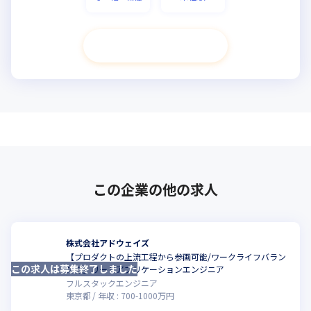
次へ進む
この企業の他の求人
株式会社アドウェイズ
【プロダクトの上流工程から参画可能/ワークライフバラン
この求人は募集終了しました
こ
ス◎】リードアプリケーションエンジニア
フルスタックエンジニア
東京都
年収 :
700
-
1000
万円