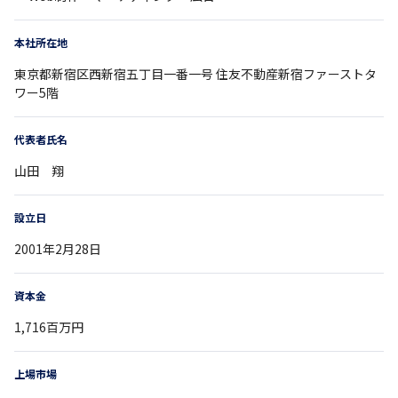
本社所在地
東京都
新宿区西新宿五丁目一番一号
住友不動産新宿ファーストタ
ワー5階
代表者氏名
山田 翔
設立日
2001年2月28日
資本金
1,716百万円
上場市場