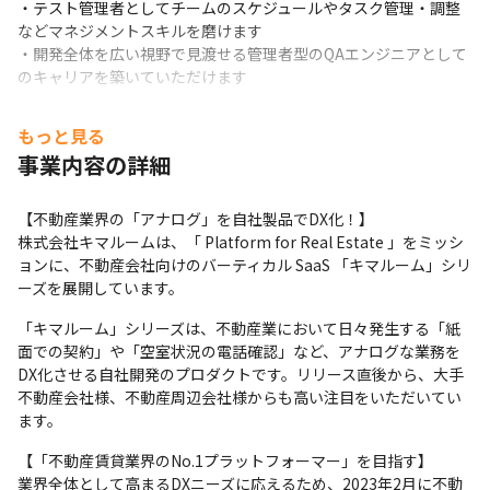
・テスト管理者としてチームのスケジュールやタスク管理・調整
などマネジメントスキルを磨けます

・開発全体を広い視野で見渡せる管理者型のQAエンジニアとして
のキャリアを築いていただけます
【テストアナリストとしての魅力】

もっと見る
・特定のプロダクトの品質を向上させるために必要な専門性の高
事業内容の詳細
いテストスキルの実務経験を積めます

・専門家型のQAエンジニアとして、特定のテスト技術に特化した
キャリアを築いていただけます
【不動産業界の「アナログ」を自社製品でDX化！】

株式会社キマルームは、「 Platform for Real Estate 」をミッシ
ョンに、不動産会社向けのバーティカル SaaS 「キマルーム」シリ
ーズを展開しています。
「キマルーム」シリーズは、不動産業において日々発生する「紙
面での契約」や「空室状況の電話確認」など、アナログな業務を
DX化させる自社開発のプロダクトです。リリース直後から、大手
不動産会社様、不動産周辺会社様からも高い注目をいただいてい
ます。
【「不動産賃貸業界のNo.1プラットフォーマー」を目指す】

業界全体として高まるDXニーズに応えるため、2023年2月に不動