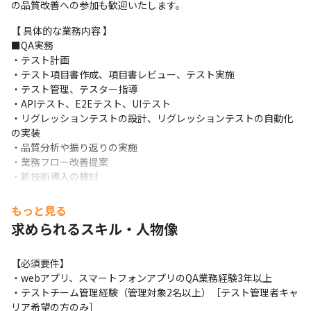
の品質改善への参加も歓迎いたします。
【 具体的な業務内容 】

■QA実務

・テスト計画

・テスト項目書作成、項目書レビュー、テスト実施

・テスト管理、テスター指導

・APIテスト、E2Eテスト、UIテスト

・リグレッションテストの設計、リグレッションテストの自動化
の実装

・品質分析や振り返りの実施

・業務フロー改善提案

・新技術導入の検討

※担当プロダクトによります
もっと見る
【テストエンジニアとしてのキャリア】

求められるスキル・人物像
テスト技術を追求するキャリア（JSTQB_ALにおけるテストアナ
リスト）志向の方、テスト管理やプロセス改善を追求するキャリ
ア(JSTQB_ALにおけるテストマネージャー）志向の方、どちらも
【必須要件】

活躍の場がございます。

・webアプリ、スマートフォンアプリのQA業務経験3年以上

ご面談の際などに希望を伺えればと思います。
・テストチーム管理経験（管理対象2名以上）［テスト管理者キャ
リア希望の方のみ］
