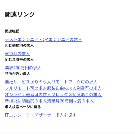
関連リンク
関連職種
テストエンジニア・QAエンジニア
の求人
同じ勤務地の求人
東京都
の求人
同じ年収帯の求人
年収
400万円
の求人
特徴が近い求人
自社サービスあり
の求人
リモートワーク可
の求人
フルリモート可
の求人
服装自由
の求人
副業可
の求人
オンライン選考可
の求人
フレックス制度あり
の求人
新技術に積極的
の求人
残業月20時間未満
の求人
求人検索ページに戻る
ITエンジニア・デザイナー求人を探す