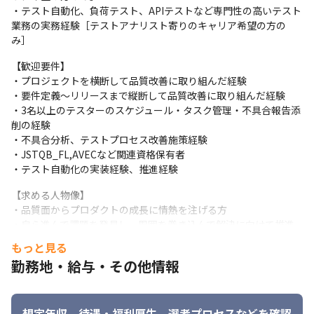
【当社のコミュニケーションについて】

・テスト自動化、負荷テスト、APIテストなど専門性の高いテスト
全社員がフルリモート勤務可能なため、社内コミュニケーション
業務の実務経験［テストアナリスト寄りのキャリア希望の方の
についてはChatwork、Discord、Google Meetといったツールに
み］
て随時行われており、業務時間内はお互い気軽にコミュニケーシ
ョンを取ることが可能でございます。
【歓迎要件】

・プロジェクトを横断して品質改善に取り組んだ経験

・要件定義～リリースまで縦断して品質改善に取り組んだ経験

・3名以上のテスターのスケジュール・タスク管理・不具合報告添
削の経験

・不具合分析、テストプロセス改善施策経験

・JSTQB_FL,AVECなど関連資格保有者

・テスト自動化の実装経験、推進経験
【求める人物像】

・品質面からプロダクトの成長に情熱を注げる方

・自ら進んで課題を発見し、周囲を巻き込んで解決に向けて推進
できる方

もっと見る
・ビジネス視点も併せ持って状況に応じて適切に品質基準を設定
勤務地・給与・その他情報
できる方

・テストエンジニアとしてのキャリアアップを志向し、専門知識
の研鑽に取り組んでいる方
想定年収、待遇・福利厚生、
選考プロセスなどを確認