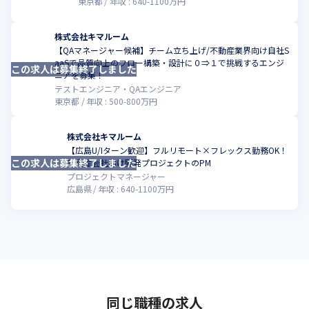
東京都
年収 :
640
-
1100
万円
株式会社キマルーム
【QAマネージャー候補】チーム立ち上げ/不動産業界向け自社S
aaSで品質向上のフロー構築・設計に０⇒１で挑戦するエンジ
この求人は募集終了しました
こ
ニアを募集！
テストエンジニア・QAエンジニア
東京都
年収 :
500
-
800
万円
株式会社キマルーム
【広島U/Iターン歓迎】フルリモート×フレックス勤務OK！
この求人は募集終了しました
こ
不動産会社向け開発プロジェクトのPM
プロジェクトマネージャー
広島県
年収 :
640
-
1100
万円
同じ職種の求人