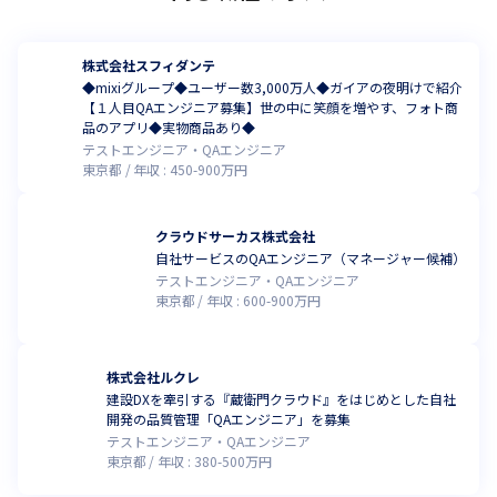
株式会社スフィダンテ
◆mixiグループ◆ユーザー数3,000万人◆ガイアの夜明けで紹介
【１人目QAエンジニア募集】世の中に笑顔を増やす、フォト商
品のアプリ◆実物商品あり◆
テストエンジニア・QAエンジニア
東京都
年収 :
450
-
900
万円
クラウドサーカス株式会社
自社サービスのQAエンジニア（マネージャー候補）
テストエンジニア・QAエンジニア
東京都
年収 :
600
-
900
万円
株式会社ルクレ
建設DXを牽引する『蔵衛門クラウド』をはじめとした自社
開発の品質管理「QAエンジニア」を募集
テストエンジニア・QAエンジニア
東京都
年収 :
380
-
500
万円