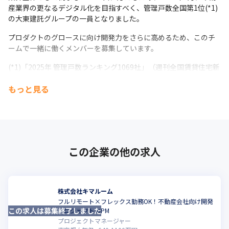
産業界の更なるデジタル化を目指すべく、管理戸数全国第1位(*1)
の大東建託グループの一員となりました。
プロダクトのグロースに向け開発力をさらに高めるため、このチ
ームで一緒に働くメンバーを募集しています。
(*1)「2025年 管理戸数ランキング1069社」（週刊全国賃貸住宅新
聞2025年8月2日号）
もっと見る
この企業の他の求人
株式会社キマルーム
フルリモート×フレックス勤務OK！不動産会社向け開発
この求人は募集終了しました
こ
プロジェクトのPM
プロジェクトマネージャー