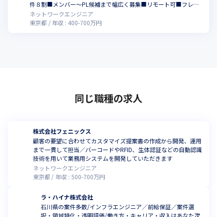
件８割■メンバー～PL候補まで幅広く募集■リモート可■フレッ
クス制■自由な働き方が可能
ネットワークエンジニア
東京都
年収 :
400
-
700
万円
同じ職種の求人
株式会社フェニックス
顧客の要望に合わせてカスタマイズ提案書の作成から開発、運用
まで一貫して担当／バーコードやRFID、生体認証などの自動認識
技術を用いて業務用システムを開発していただきます
ネットワークエンジニア
東京都
年収 :
500
-
700
万円
ラ・ハイナ株式会社
石川県の案件多数/インフラエンジニア／前給保証／案件選
択・領域特化・透明評価/働き方・キャリア・収入はあなた次