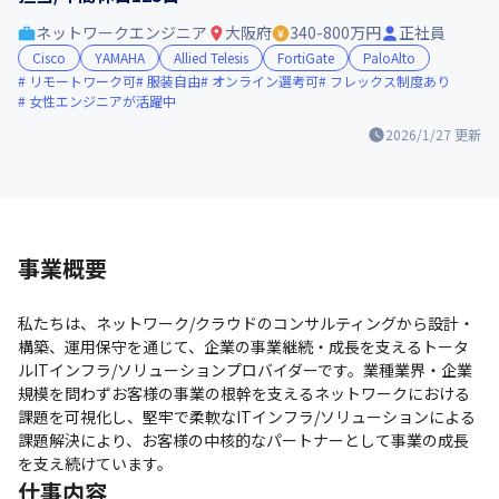
ネットワークエンジニア
大阪府
340-800万円
正社員
Cisco
YAMAHA
Allied Telesis
FortiGate
PaloAlto
リモートワーク可
服装自由
オンライン選考可
フレックス制度あり
女性エンジニアが活躍中
2026/1/27
更新
事業概要
私たちは、ネットワーク/クラウドのコンサルティングから設計・
構築、運用保守を通じて、企業の事業継続・成長を支えるトータ
ルITインフラ/ソリューションプロバイダーです。業種業界・企業
規模を問わずお客様の事業の根幹を支えるネットワークにおける
課題を可視化し、堅牢で柔軟なITインフラ/ソリューションによる
課題解決により、お客様の中核的なパートナーとして事業の成長
を支え続けています。
仕事内容