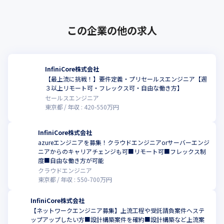
この企業の他の求人
InfiniCore株式会社
【最上流に挑戦！】要件定義・プリセールスエンジニア【週
３以上リモート可・フレックス可・自由な働き方】
セールスエンジニア
東京都
年収 :
420
-
550
万円
InfiniCore株式会社
azureエンジニアを募集！クラウドエンジニアorサーバーエンジ
ニアからのキャリアチェンジも可■リモート可■フレックス制
度■自由な働き方が可能
クラウドエンジニア
東京都
年収 :
550
-
700
万円
InfiniCore株式会社
【ネットワークエンジニア募集】上流工程や受託請負案件へステ
ップアップしたい方■設計構築案件を確約■設計構築など上流案