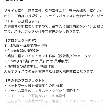
プライム案件、請負案件、受託案件など、当社の幅広い案件の中
から、ご自身の技術やワークライフバランスに合わせたプロジェ
クトにご参加頂きます。

大手案件が多数ありますので、基本的に設計構築がメイン工程と
なり、スキルアップが可能な案件が多くあります。
【プロジェクト内容】

主にNW設計構築業務を担当

・Cisco機器のNW設計

・業務工程でのドキュメント作成（設計書/パラメータシー
ト/Config/試験計画/作業計画/作業手順等）

・NW機器の動作検証、構築作業

大阪オフィスでの受託案件またはお客様先業務となります。
【その他のプロジェクト例】

・ネットワーク設計構築案件のPL候補

・プライム案件のコンサルティングから運用保守

・リモートワーク可能なハイスキル案件

　上記以外にも多数の案件をご用意しておりますので、カジュア
ル面談にて詳しくお話しをすることも可能です。案件のご希望や