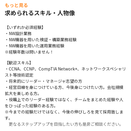
今後のキャリア思考をお伺いし、最適な案件の選考をご案内致し
もっと見る
ます。
求められるスキル・人物像
求人への応募や選考を迷われている場合や、ご自分に合ったプロ
ジェクトを探したい方も、まずはカジュアル面談だけでも大丈夫
【いずれか必須経験】

です！お気軽に採用担当へご相談ください。
・NW設計業務

・NW機器を用いた検証・構築業務経験

・NW機器を用いた運用業務経験

※経験年数は問いません！
【歓迎スキル】

・CCNA、CCNP、CompTIA Network+、ネットワークスペシャリ
スト等技術認定

・将来的にリーダー・マネージャ志望の方

・経営目線を身につけている方、今後身につけたい方。会社規模
拡大を楽しめる方。

・役職上でのリーダー経験ではなく、チームをまとめた経験や人
をひっぱった経験のある方。

※今までの経験だけではなく、今後の伸びしろを見て採用致しま
す。

　更なるステップアップを目指したい方も是非ご相談ください。