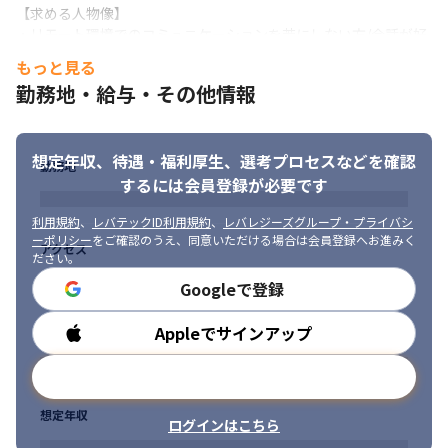
【求める人物像】

・リモート環境でのコミュニケーションを苦にしない方/会話が好
きな方/石橋を叩いて渡る慎重な方

もっと見る
・経験の無いプロダクトや新しい業務のタスクを、メンバーと協
勤務地・給与・その他情報
力して進めていける方

・PL候補として、プロジェクトメンバーを率いて案件の完遂を目
指せる方

想定年収、待遇・福利厚生、
選考プロセスなどを確認
・エンジニアとして多くの事に興味を持ち、向上心を持って日々
勤務地
能力向上に取り組むことができる方

するには会員登録が必要です
・積極的にメンバーとコミュニケーションを図り、社内やプロジ
ェクトでの早期問題発見や改善を推進できる方
利用規約
、
レバテックID利用規約
、
レバレジーズグループ・プライバシ
ーポリシー
をご確認のうえ、同意いただける場合は会員登録へお進みく
アクセス
ださい。
Googleで登録
Appleでサインアップ
勤務時間
メールアドレスで登録
想定年収
ログインはこちら