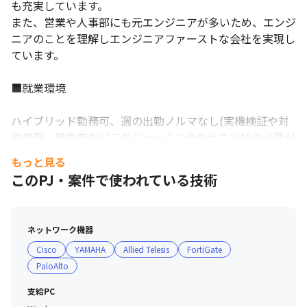
も充実しています。

また、営業や人事部にも元エンジニアが多いため、エンジ
ニアのことを理解しエンジニアファーストな会社を実現し
ています。

■就業環境

ハイブリッド勤務可、週の出勤ノルマなし(実機検証や対
面業務、緊急時などスケジュールに合わせて出社の必要が
ございます)。

もっと見る
個人ロッカー完備で、フリーアドレス制導入により出社時
このPJ・案件で使われている技術
はその日の業務内容や気分に合わせて自由に席を選べま
す。

福岡事業所に検証機器を設置しており、業務でもスキルア
ネットワーク機器
ップにも活用できます！
Cisco
YAMAHA
Allied Telesis
FortiGate
PaloAlto
支給PC