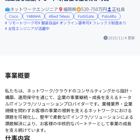
ネットワークエンジニア
福岡県
520-750万円
正社員
Cisco
YAMAHA
Allied Telesis
FortiGate
PaloAlto
リモートワーク可
服装自由
オンライン選考可
フレックス制度あり
女性エンジニアが活躍中
2025/11/4
更新
事業概要
私たちは、ネットワーク/クラウドのコンサルティングから設計・
構築、運用保守を通じて、企業の事業継続・成長を支えるトータ
ルITインフラ/ソリューションプロバイダーです。業種業界・企業
規模を問わずお客様の事業の根幹を支えるネットワークにおける
課題を可視化し、堅牢で柔軟なITインフラ/ソリューションによる
課題解決により、お客様の中核的なパートナーとして事業の成長
を支え続けています。
仕事内容