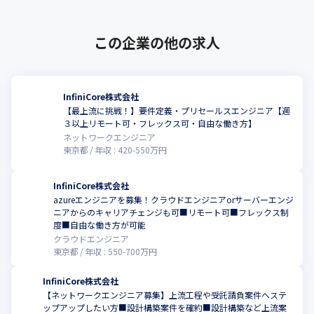
この企業の他の求人
InfiniCore株式会社
【最上流に挑戦！】要件定義・プリセールスエンジニア【週
３以上リモート可・フレックス可・自由な働き方】
ネットワークエンジニア
東京都
年収 :
420
-
550
万円
InfiniCore株式会社
azureエンジニアを募集！クラウドエンジニアorサーバーエンジ
ニアからのキャリアチェンジも可■リモート可■フレックス制
度■自由な働き方が可能
クラウドエンジニア
東京都
年収 :
550
-
700
万円
InfiniCore株式会社
【ネットワークエンジニア募集】上流工程や受託請負案件へステ
ップアップしたい方■設計構築案件を確約■設計構築など上流案