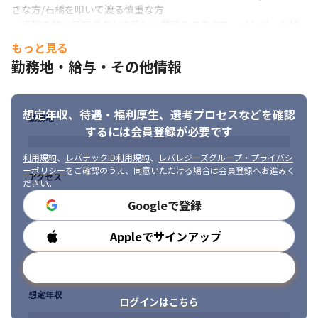
きな方/石橋を叩いて渡る慎重な方

・経験の無いプロダクトや新しい業務のタスクを、メンバーと協
力して進めていける方

もっと見る
・PL候補として、プロジェクトメンバーを率いて案件の完遂を目
勤務地・給与・その他情報
指せる方

・エンジニアとして多くの事に興味を持ち、向上心を持って日々
能力向上に取り組むことができる方

想定年収、待遇・福利厚生、
選考プロセスなどを確認
・積極的にメンバーとコミュニケーションを図り、社内やプロジ
勤務地
ェクトでの早期問題発見や改善を推進できる方
するには会員登録が必要です
利用規約
、
レバテックID利用規約
、
レバレジーズグループ・プライバシ
ーポリシー
をご確認のうえ、同意いただける場合は会員登録へお進みく
アクセス
ださい。
Googleで登録
Appleでサインアップ
勤務時間
メールアドレスで登録
想定年収
ログインはこちら