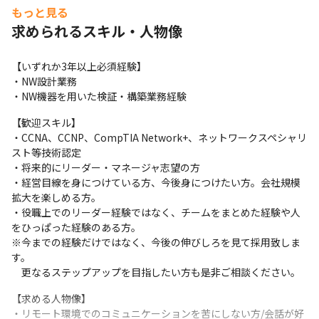
・リモートワーク可能なハイスキル案件

もっと見る
　上記以外にも多数の案件をご用意しておりますので、カジュア
求められるスキル・人物像
ル面談にて詳しくお話しをすることも可能です。案件のご希望や
今後のキャリア思考をお伺いし、最適な案件の選考をご案内致し
ます。
【いずれか3年以上必須経験】

・NW設計業務

求人への応募や選考を迷われている場合や、ご自分に合ったプロ
・NW機器を用いた検証・構築業務経験
ジェクトを探したい方も、まずはカジュアル面談だけでも大丈夫
です！お気軽に採用担当へご相談ください。
【歓迎スキル】

・CCNA、CCNP、CompTIA Network+、ネットワークスペシャリ
スト等技術認定

・将来的にリーダー・マネージャ志望の方

・経営目線を身につけている方、今後身につけたい方。会社規模
拡大を楽しめる方。

・役職上でのリーダー経験ではなく、チームをまとめた経験や人
をひっぱった経験のある方。

※今までの経験だけではなく、今後の伸びしろを見て採用致しま
す。

　更なるステップアップを目指したい方も是非ご相談ください。
【求める人物像】

・リモート環境でのコミュニケーションを苦にしない方/会話が好