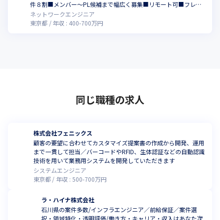
件８割■メンバー～PL候補まで幅広く募集■リモート可■フレッ
クス制■自由な働き方が可能
ネットワークエンジニア
東京都
年収 :
400
-
700
万円
同じ職種の求人
株式会社フェニックス
顧客の要望に合わせてカスタマイズ提案書の作成から開発、運用
まで一貫して担当／バーコードやRFID、生体認証などの自動認識
技術を用いて業務用システムを開発していただきます
システムエンジニア
東京都
年収 :
500
-
700
万円
ラ・ハイナ株式会社
石川県の案件多数/インフラエンジニア／前給保証／案件選
択・領域特化・透明評価/働き方・キャリア・収入はあなた次