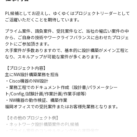
PL候補としてお迎えし、ゆくゆくはプロジェクトリーダーとして
ご活躍いただくことを期待しています。
プライム案件、請負案件、受託案件など、当社の幅広い案件の中
から、ご自身の技術やワークライフバランスに合わせたプロジェ
クトにご参加頂きます。

大手案件が多数ありますので、基本的に設計構築がメイン工程と
なり、スキルアップが可能な案件が多くあります。
【プロジェクト内容】

主にNW設計構築業務を担当

・Cisco機器のNW設計

・業務工程でのドキュメント作成（設計書/パラメータシー
ト/Config/試験計画/作業計画/作業手順等）

・NW機器の動作検証、構築作業

福岡オフィスでの受託案件またはお客様先業務となります。
【その他のプロジェクト例】

・ネットワーク設計構築案件のPL候補

・プライム案件のコンサルティングから運用保守
