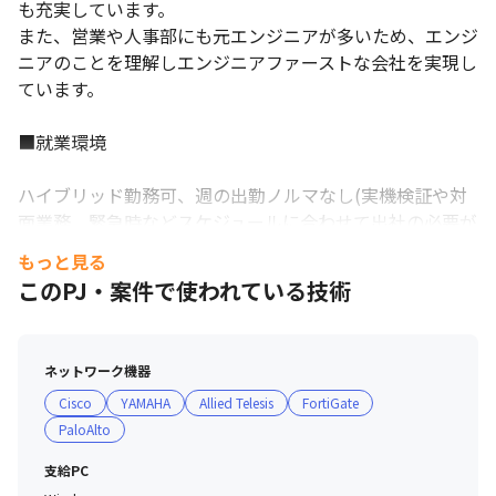
も充実しています。

また、営業や人事部にも元エンジニアが多いため、エンジ
ニアのことを理解しエンジニアファーストな会社を実現し
ています。

■就業環境

ハイブリッド勤務可、週の出勤ノルマなし(実機検証や対
面業務、緊急時などスケジュールに合わせて出社の必要が
ございます)。

もっと見る
個人ロッカー完備で、フリーアドレス制導入により出社時
このPJ・案件で使われている技術
はその日の業務内容や気分に合わせて自由に席を選べま
す。

福岡事業所に検証機器を設置しており、業務でもスキルア
ネットワーク機器
ップにも活用できます！
Cisco
YAMAHA
Allied Telesis
FortiGate
PaloAlto
支給PC