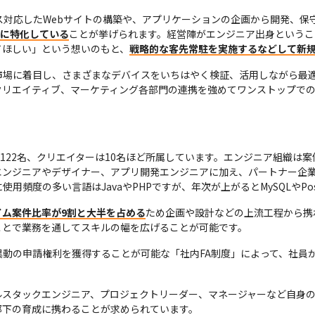
ス対応したWebサイトの構築や、アプリケーションの企画から開発、保守
件に特化している
ことが挙げられます。経営陣がエンジニア出身というこ
てほしい」という想いのもと、
戦略的な客先常駐を実施するなどして新
市場に着目し、さまざまなデバイスをいちはやく検証、活用しながら最適
クリエイティブ、マーケティング各部門の連携を強めてワンストップで
は122名、クリエイターは10名ほど所属しています。エンジニア組織は
ンジニアやデザイナー、アプリ開発エンジニアに加え、パートナー企業
頻度の多い言語はJavaやPHPですが、年次が上がるとMySQLやPos
イム案件比率が9割と大半を占める
ため企画や設計などの上流工程から携
ことで業務を通してスキルの幅を広げることが可能です。
動の申請権利を獲得することが可能な「社内FA制度」によって、社員
。
ルスタックエンジニア、プロジェクトリーダー、マネージャーなど自身
部下の育成に携わることが求められています。