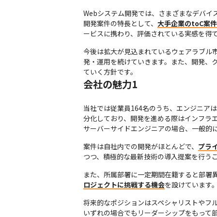
Webシステム開発では、さまざまなデバイ
開発案件の特長として、
大手企業のtoC案
ービスに携わり、評価されている実感を得
今後は拡大が見込まれているウェアラブル
発・運用を続けていきます。また、開発、
ていく方針です。
会社の魅力1
当社では従業員164名のうち、エンジニア
分化しており、開発を進める際はインフラエ
サーバーサイドエンジニアの場合、一般的に使用
案件は自社内での開発がほとんどで、
プラ
つつ、積極的な最新技術の導入提案を行う
また、所属部署に一定期間在籍すると部署異
ロジェクトに挑戦する機会
を設けています
将来的なポジションはスペシャリストやフ
いずれの場合でもリーダーシップをもって