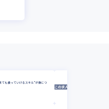
株式会社テクノデ
が来ても食っていけるスキル”が身につ
【Webシステム
この求人は募集終了しました
ITコンサル・セ
東京都
年収 :
600