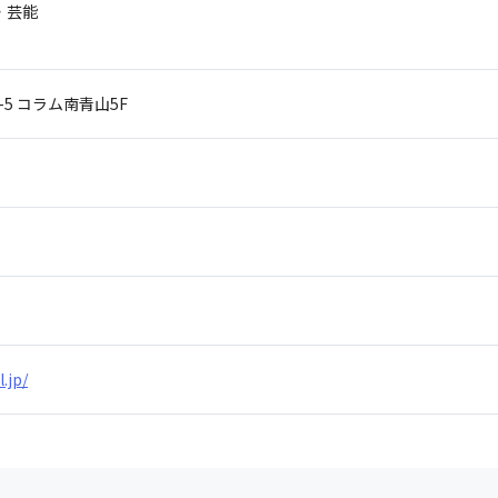
・芸能
-5
コラム南青山5F
.jp/