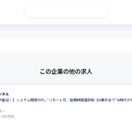
次へ進む
この企業の他の求人
ジタル
大歓迎！】システム開発のPL／リモート可／勤務時間選択制【AI案件あり”AI時代
ダー
-
700
万円