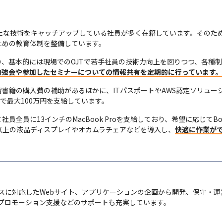
新たな技術をキャッチアップしている社員が多く在籍しています。そのた
ための教育体制を整備しています。
、基本的には現場でのOJTで若手社員の技術力向上を図りつつ、各種
勉強会や参加したセミナーについての情報共有を定期的に行っています
書籍の購入費の補助があるほかに、ITパスポートやAWS認定ソリュー
で最大100万円を支給しています。
全員に13インチのMacBook Proを支給しており、希望に応じてBoot
以上の液晶ディスプレイやオカムラチェアなどを導入し、
快適に作業が
イスに対応したWebサイト、アプリケーションの企画から開発、保守・
プロモーション支援などのサポートも充実しています。