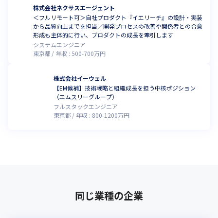
株式会社ネクサスエージェント
＜フルリモート可＞自社プロダクト『イエリーチ』の設計・実装
から品質向上までを担当／開発プロセスの改善や関係者との合意
形成も主体的に行い、プロダクトの成長を牽引します
システムエンジニア
東京都
年収 :
500
-
700
万円
株式会社イーウェル
【EM候補】技術戦略と組織成長を担う中核ポジション
（エムスリーグループ）
フルスタックエンジニア
東京都
年収 :
800
-
1200
万円
同じ業種の企業