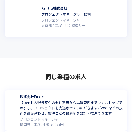
Fantia株式会社
プロジェクトマネージャー候補
こ
プロジェクトマネージャー
東京都
年収 :
600
-
898
万円
同じ業種の求人
株式会社Fusic
【福岡】大規模案件の要件定義から品質管理までワンストップで
牽引し、プロジェクトを完遂させていただきます／AWSなどの技
術を組み合わせ、案件ごとの最適解を設計・推進できます
プロジェクトマネージャー
福岡県
年収 :
470
-
700
万円