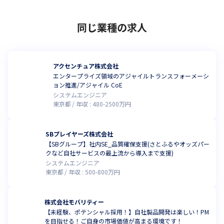
同じ業種の求人
アクセンチュア株式会社
エンタープライズ領域のアジャイルトランスフォーメーシ
ョン推進/アジャイル CoE
システムエンジニア
東京都
年収 :
480
-
2500
万円
SBプレイヤーズ株式会社
【SBグループ】社内SE_品質確保支援(さとふるやオッズパー
クなど自社サービスの最上流から導入まで支援)
システムエンジニア
東京都
年収 :
500
-
800
万円
株式会社モバリティー
【未経験、ポテンシャル採用！】自社製品開発は楽しい！PM
を目指せる！ご自身の市場価値が高まる環境です！