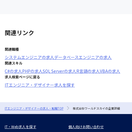
関連リンク
関連職種
システムエンジニア
の求人
データベースエンジニア
の求人
関連スキル
C#
の求人
PHP
の求人
SQL Server
の求人
R言語
の求人
VBA
の求人
求人検索ページに戻る
ITエンジニア・デザイナー求人を探す
ITエンジニア・デザイナーの求人・転職TOP
株式会社ワールドスカイの企業詳細
IT・Web求人を探す
個人向けお問い合わせ