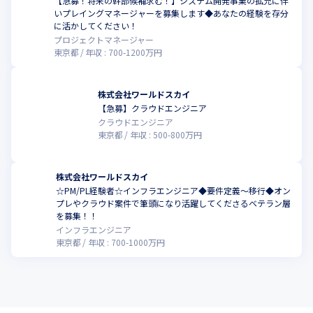
【急募！将来の幹部候補求む！】システム開発事業の拡充に伴
いプレイングマネージャーを募集します◆あなたの経験を存分
に活かしてください！
プロジェクトマネージャー
東京都
年収 :
700
-
1200
万円
株式会社ワールドスカイ
【急募】クラウドエンジニア
クラウドエンジニア
東京都
年収 :
500
-
800
万円
株式会社ワールドスカイ
☆PM/PL経験者☆インフラエンジニア◆要件定義～移行◆オン
プレやクラウド案件で筆頭になり活躍してくださるベテラン層
を募集！！
インフラエンジニア
東京都
年収 :
700
-
1000
万円