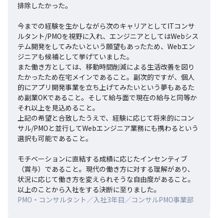
排除したかった。

今までの経験を生かしながら次のキャリアとしてITコンサ
ルタント/PMOを視野に入れ、エンジニアとしてはWebシス
テム開発をしてみたいという願望もあったため、Webエン
ジニアも候補として挙げていました。

また働き方としては、移動時間削減による生活改善を図り
たかったため在宅メインであること。副次的ですが、個人
的にアプリ開発事業を立ち上げてみたいという夢もあるた
め副業OKであること。そして給与面で現在の給与と同等か
それ以上を見込めること。

上記の希望と合致したうえで、経験に応じて将来的にコン
サル/PMOと並行してWebエンジニア業務にも携わるという
選択も可能であること。

モチベーションに直結する成績に応じたインセンティブ
（賞与）であること。現代の働き方に対する理解があり、
状況に応じて働き方を変えられそうな自由度があること。

以上のことから入社をする決断に至りました。
PMO・コンサルタント／入社3年目／コンサルPMO事業部