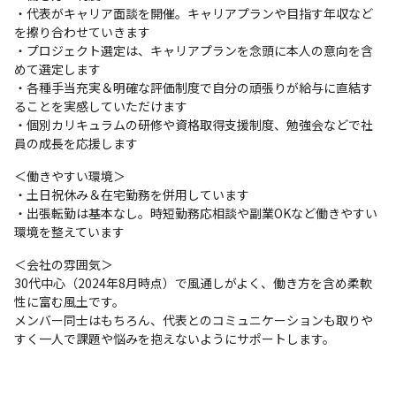
・代表がキャリア面談を開催。キャリアプランや目指す年収など
を擦り合わせていきます

・プロジェクト選定は、キャリアプランを念頭に本人の意向を含
めて選定します

・各種手当充実＆明確な評価制度で自分の頑張りが給与に直結す
ることを実感していただけます

・個別カリキュラムの研修や資格取得支援制度、勉強会などで社
員の成長を応援します
＜働きやすい環境＞

・土日祝休み＆在宅勤務を併用しています

・出張転勤は基本なし。時短勤務応相談や副業OKなど働きやすい
環境を整えています
＜会社の雰囲気＞

30代中心（2024年8月時点）で風通しがよく、働き方を含め柔軟
性に富む風土です。

メンバー同士はもちろん、代表とのコミュニケーションも取りや
すく一人で課題や悩みを抱えないようにサポートします。