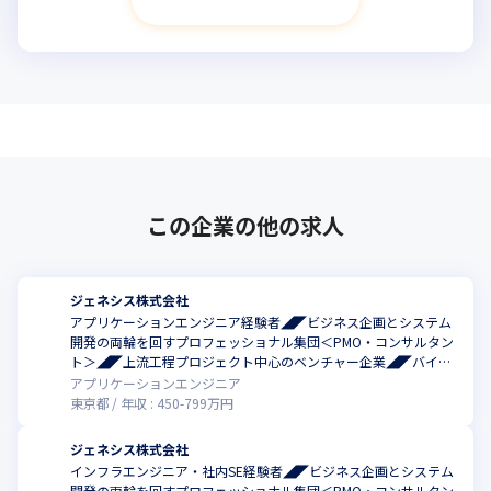
この企業の他の求人
ジェネシス株式会社
アプリケーションエンジニア経験者◢◤ビジネス企画とシステム
開発の両輪を回すプロフェッショナル集団＜PMO・コンサルタン
ト＞◢◤上流工程プロジェクト中心のベンチャー企業◢◤バイブ
リッド勤務
アプリケーションエンジニア
東京都
年収 :
450
-
799
万円
ジェネシス株式会社
インフラエンジニア・社内SE経験者◢◤ビジネス企画とシステム
開発の両輪を回すプロフェッショナル集団＜PMO・コンサルタン