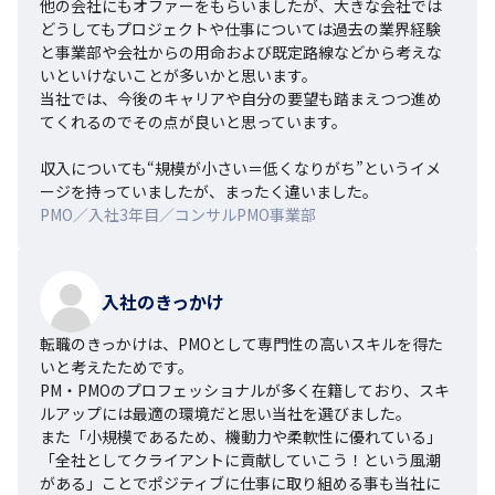
他の会社にもオファーをもらいましたが、大きな会社では
どうしてもプロジェクトや仕事については過去の業界経験
と事業部や会社からの用命および既定路線などから考えな
いといけないことが多いかと思います。

当社では、今後のキャリアや自分の要望も踏まえつつ進め
てくれるのでその点が良いと思っています。

収入についても“規模が小さい＝低くなりがち”というイメ
ージを持っていましたが、まったく違いました。
PMO／入社3年目／コンサルPMO事業部
入社のきっかけ
転職のきっかけは、PMOとして専門性の高いスキルを得た
いと考えたためです。

PM・PMOのプロフェッショナルが多く在籍しており、スキ
ルアップには最適の環境だと思い当社を選びました。

また「小規模であるため、機動力や柔軟性に優れている」
「全社としてクライアントに貢献していこう！という風潮
がある」ことでポジティブに仕事に取り組める事も当社に