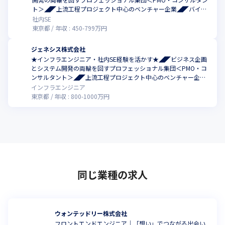
ト＞◢◤上流工程プロジェクト中心のベンチャー企業◢◤バイブ
リッド勤務
社内SE
東京都
年収 :
450
-
799
万円
ジェネシス株式会社
★インフラエンジニア・社内SE経験を活かす★◢◤ビジネス企画
とシステム開発の両輪を回すプロフェッショナル集団＜PMO・コ
ンサルタント＞◢◤上流工程プロジェクト中心のベンチャー企業
◢◤バイブリッド勤務
インフラエンジニア
東京都
年収 :
800
-
1000
万円
同じ業種の求人
ウォンテッドリー株式会社
フロントエンドエンジニア｜「想い」でつながる出会い