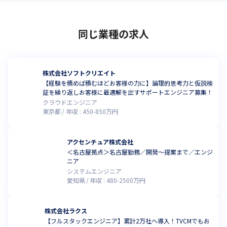
同じ業種の求人
株式会社ソフトクリエイト
【経験を積めば積むほどお客様の力に】論理的思考力と仮説検
証を繰り返しお客様に最適解を出すサポートエンジニア募集！
クラウドエンジニア
東京都
年収 :
450
-
850
万円
アクセンチュア株式会社
＜名古屋拠点＞名古屋勤務／開発～提案まで／エンジ
ニア
システムエンジニア
愛知県
年収 :
480
-
2500
万円
株式会社ラクス
【フルスタックエンジニア】累計2万社へ導入！TVCMでもお