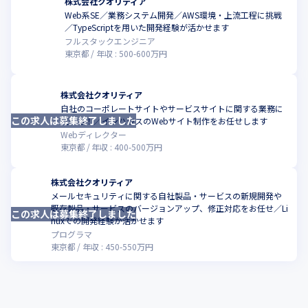
株式会社クオリティア
Web系SE／業務システム開発／AWS環境・上流工程に挑戦
こ
／TypeScriptを用いた開発経験が活かせます
フルスタックエンジニア
東京都
年収 :
500
-
600
万円
株式会社クオリティア
自社のコーポレートサイトやサービスサイトに関する業務に
この求人は募集終了しました
こ
携わる！／インハウスのWebサイト制作をお任せします
Webディレクター
東京都
年収 :
400
-
500
万円
株式会社クオリティア
メールセキュリティに関する自社製品・サービスの新規開発や
既存製品・サービスのバージョンアップ、修正対応をお任せ／Li
この求人は募集終了しました
こ
nuxでの開発経験が活かせます
プログラマ
東京都
年収 :
450
-
550
万円