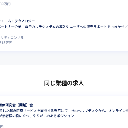
30
万円
ー・エム・テクノロジー
パートナー企業！電子カルテシステムの導入やユーザへの保守サポートをおまかせ／
ュリティコンサル
615
万円
同じ業種の求人
医療研究会〔関越〕会
根差した緊急医療サービスを展開する当院にて、社内ヘルプデスクから、オンライン
が患者様の役に立つ、やりがいのあるポジション
円