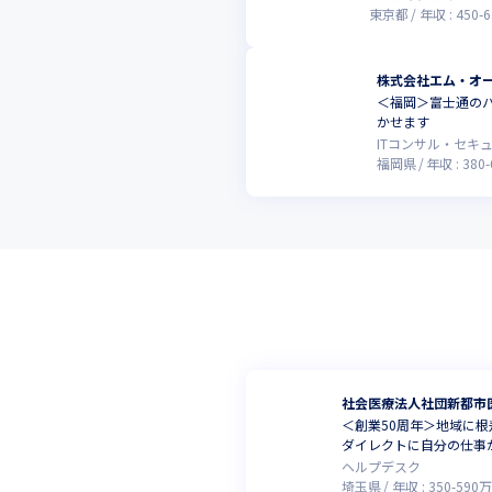
東京都
年収 :
450
-
6
株式会社エム・オ
＜福岡＞富士通の
かせます
ITコンサル・セキ
福岡県
年収 :
380
-
社会医療法人社団新都市
＜創業50周年＞地域に
ダイレクトに自分の仕事
ヘルプデスク
埼玉県
年収 :
350
-
590
万