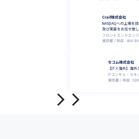
Craif株式会社
NASDAQへの上場
及び実装をお任せ致
フロントエンドエン
東京都
年収 :
400
-
80
セコム株式会社
【IT×海外】海
ITコンサル・セ
東京都
年収 :
500