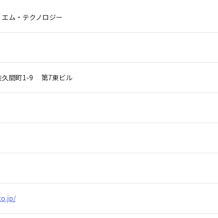
・エム・テクノロジー
佐久間町1-9
第7東ビル
o.jp/