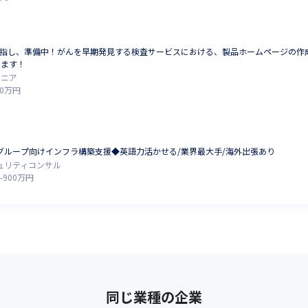
を目指し、準備中！がんを早期発見する検査サービスにおける、製品ホームページの
します！
ジニア
0
万円
外グループ向けインフラ構築支援◆英語力活かせる/業界最大手/海外出張あり
キュリティコンサル
-
900
万円
同じ業種の企業