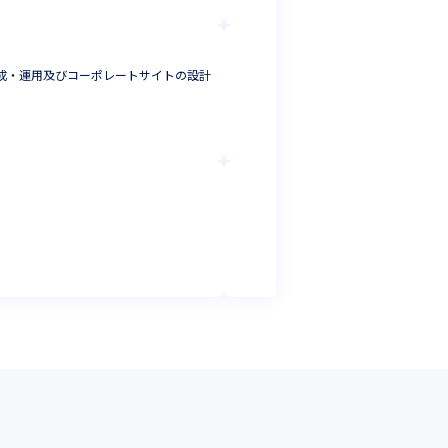
メディア株式会社
作成・運用及びコーポレートサイトの設計
＜大阪＞4年連続「健
ターフォローをお任
セールスエンジニア
大阪府
年収 :
400
-
6
株式会社ワールド
第二新卒歓迎！関
プログラマ
大阪府
年収 :
300