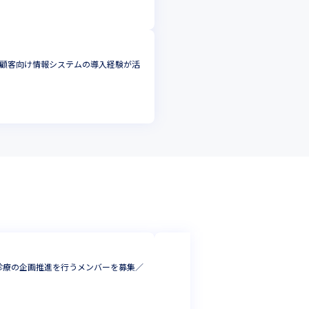
顧客向け情報システムの導入経験が活
株式会社Donuts
診療の企画推進を行うメンバーを募集／
導入数13万以上
フロントエンドエ
東京都
年収 :
500