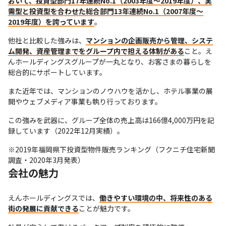
おいて、投資型部門17年連続No.1（2003年度～2019年度）、実
需型と投資型を合わせた総合部門13年連続No.1（2007年度～
2019年度）を誇っています
。
他社と比較した強みは、
マンションの企画販売から管理、システ
ム開発、資産管理までをグループ内で担える体制がある
こと。え
んホールディングスグループが一丸となり、お客さまの暮らしを
総合的にサポートしています。
また近年では、マンションのノウハウを活かし、ホテル事業の展
開やウェブメディア事業も執り行っております。
この強みを武器に、グループ全体の売上高は166億4,000万円を記
録しています（2022年12月実績）。
※2019年福岡県下投資型物件販売ランキング（フクニチ住宅新聞
調査・2020年3月発表）
会社の魅力
えんホールディングスでは、
働きやすい環境の中、将来性のある
街の発展に貢献できる
ことが魅力です。