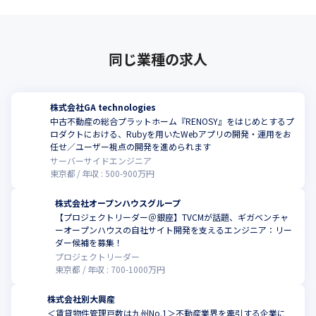
同じ業種の求人
株式会社GA technologies
中古不動産の総合プラットホーム『RENOSY』をはじめとするプ
ロダクトにおける、Rubyを用いたWebアプリの開発・運用をお
任せ／ユーザー視点の開発を進められます
サーバーサイドエンジニア
東京都
年収 :
500
-
900
万円
株式会社オープンハウスグループ
【プロジェクトリーダー＠銀座】TVCMが話題、ギガベンチャ
ーオープンハウスの自社サイト開発を支えるエンジニア：リー
ダー候補を募集！
プロジェクトリーダー
東京都
年収 :
700
-
1000
万円
株式会社別大興産
＜賃貸物件管理戸数は九州No.1＞不動産業界を牽引する企業に