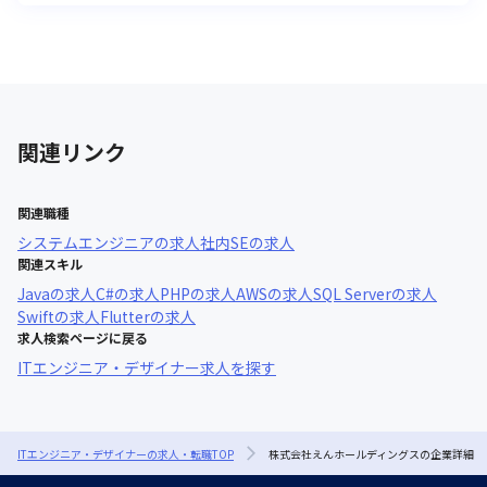
関連リンク
関連職種
システムエンジニア
の求人
社内SE
の求人
関連スキル
Java
の求人
C#
の求人
PHP
の求人
AWS
の求人
SQL Server
の求人
Swift
の求人
Flutter
の求人
求人検索ページに戻る
ITエンジニア・デザイナー求人を探す
ITエンジニア・デザイナーの求人・転職TOP
株式会社えんホールディングスの企業詳細