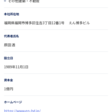
その他建築・不動産
本社所在地
福岡県
福岡市博多区住吉3丁目12番1号
えん博多ビル
代表者氏名
原田 透
設立日
1989年11月1日
資本金
1億円
ホームページ
https://www.en-hd.jp/