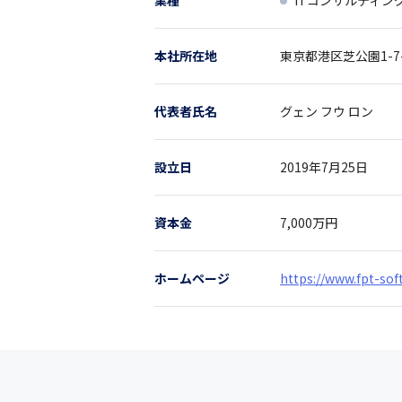
業種
ITコンサルティン
本社所在地
東京都
港区芝公園1-7
代表者氏名
グェン フウ ロン
設立日
2019年7月25日
資本金
7,000万円
ホームページ
https://www.fpt-sof