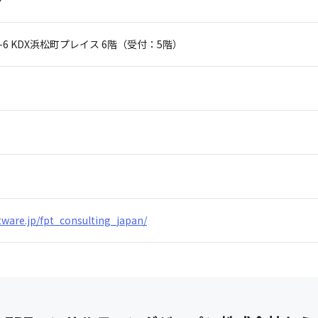
グ
-6
KDX浜松町プレイス 6階（受付：5階）
tware.jp/fpt_consulting_japan/