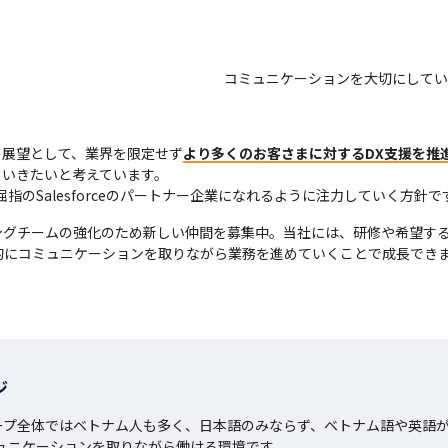
コミュニケーションを大切にしてい
の展望として、業界を限定せず
より多くのお客さまに対するDX支援を推
いきたいと考えています。

指のSalesforceのパートナー企業になれるように注力していく方針で
ングチームの強化のため新しい仲間を募集中。当社には、研修や希望す
的にコミュニケーションを取りながら業務を進めていくことで成長でき
。
ジ
ープ全体ではベトナム人も多く、日本語のみならず、ベトナム語や英語
ュニケーションを取りながら働ける環境です。
