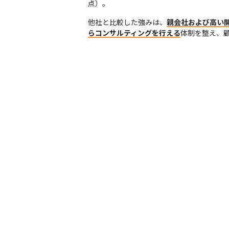
点）。
他社と比較した強みは、
親会社および高い
らコンサルティングを行える
体制を整え、