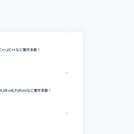
株式会社ラージッ
+,VC++など案件多数！
【関東エリア】フロン
フロントエンドエ
東京都
年収 :
400
株式会社ラージッ
.net,Pythonなど案件多数！
【関西エリア】フロン
フロントエンドエ
大阪府
年収 :
400
株式会社ラージッ
【関東エリア】組込