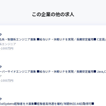
この企業の他の求人
ク
系・制御系エンジニア募集 ■給与ＵＰ・休暇ＵＰを実現／長期安定雇用■ C言語,C+
系エンジニア
-
1000
万円
ク
バーサイドエンジニア募集 ■給与ＵＰ・休暇ＵＰを実現／長期安定雇用■ Java,C#,VB
ア
-
1000
万円
ク
utSystems経験者を大募集■経験者高待遇を確約/年間休日144日取得可■