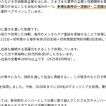
うなど大手自動車企業をはじめ、さまざまな業界の企業と信頼関係を築
営業力があることも当社の強みの一つ。
多様な条件の一次請け・二次請
た案件へアサインしています。
に重きを置いた制度です。

紹介や充実した休暇、毎月のメンタルケア面談を実施することで体現し
121日＋初年度から毎年有休20日支給＋初年度限定特別休暇3日支給し
社後も継続する高還元をすることで体現しています。

Pした方や昇給時に80万円年収UPした方もいます。

員の定着率は90％以上です（2025年6月時点）。
員が幸せになり、技術を通して社会に貢献する」。この理念のもと引き
ニアを採用しました。今後、2028年までに100名のITエンジニアを採用
。
社では、新体制のメンバーとして仕事に取り組んでくださる方やメンバ