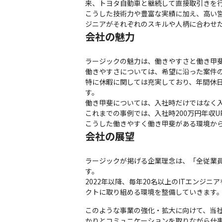
来、トヨタ自動車と継続して直接取引きを行
こうした技術力や豊富な実績に加え、高い
ジニアがそれぞれのスキルや人柄に合わせ
会社の魅力
ラージックの魅力は、働きやすさと働き甲斐
働きやすさについては、希望に沿った案件の
特に休暇に関しては充実しており、年間休日
す。

働き甲斐については、入社時だけではなく入
これまでの事例では、入社時200万円年収U
こうした働きやすく働き甲斐がある環境から社
会社の展望
ラージックが掲げる企業理念は、「全従業
す。

2022年以降、毎年20名以上のITエンジ
クトに取り組める環境を整備していきます
このような事業の強化・拡大に向けて、当