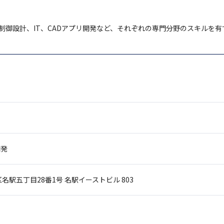
制御設計、IT、CADアプリ開発など、それぞれの専門分野のスキルを
開発
名駅五丁目28番1号
名駅イーストビル 803