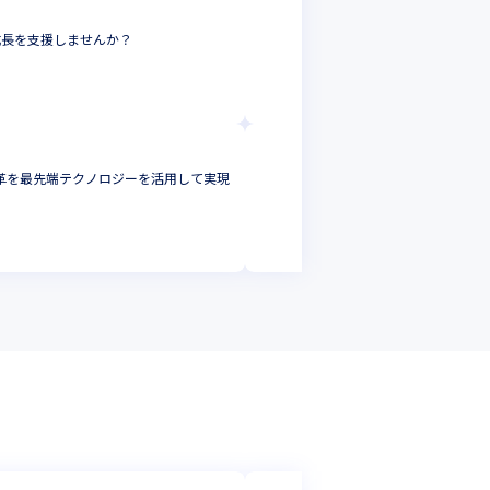
アクセンチュア株式
【マネージャー候補
成長を支援しませんか？
躍／大規模案件多数
プロジェクトマネー
東京都
年収 :
1000
-
アクセンチュア株式会
変革を最先端テクノロジーを活用して実現
【オープンポジショ
だいた方は、ぜひご
システムエンジニア
東京都
年収 :
400
-
25