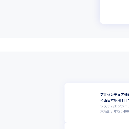
アクセンチュア株
＜西日本採用！I
システムエンジニ
大阪府
年収 :
400