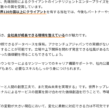
は、先端技術によるクライアントのインテリジェントエンタープライズ
数々の賞を受賞しています。

世界120カ国以上にクライアント
を有する当社では、今後もパートナーや
築き、
全社員が成長できる環境を整えている
のが魅力です。
参照できるデータベースを保有。アクセンチュアジャパンでの実績がな
りすることが可能です。立場や上下関係を問わず発言できる社風がある
かった価値観を得ることもできるでしょう。
カウンセラーによるマンツーマンでのキャリア構築サポートや、社内公募
ングもあり、必要なスキルもしっかり身につけられます。
ジーと人間の創意工夫で、まだ見ぬ未来を実現する」です。世界トップレ
ョナルによるサービスの提案を掛け合わせた価値創造を行うことで、市
どの変動が大きい現在において、変化に柔軟に対応できる力は不可欠で