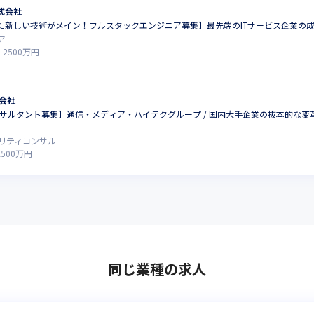
式会社
した新しい技術がメイン！フルスタックエンジニア募集】最先端のITサービス企業の
ア
-
2500
万円
会社
サルタント募集】通信・メディア・ハイテクグループ / 国内大手企業の抜本的な
ュリティコンサル
2500
万円
同じ業種の求人