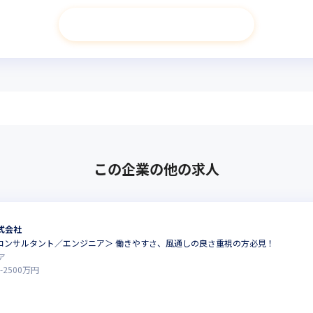
次へ進む
この企業の他の求人
式会社
Tコンサルタント／エンジニア＞ 働きやすさ、風通しの良さ重視の方必見！
ア
-
2500
万円