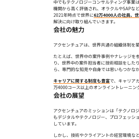
中でもテクノロジーコンサルティング事業
機関から高く評価され、オラクルやSAPなど
2021年時点で世界に
62万4000人の社員、
解決に向け取り組んでいきます。
会社の魅力
アクセンチュアは、世界共通の組織体制を
たとえば、世界中の案件事例やナレッジを
り、世界中の案件担当者に技術相談をした
ら、専門的な知見や自身では思いもつかな
キャリアに関する制度も豊富
で、キャリア
万4000コース以上のオンライントレーニ
会社の展望
アクセンチュアのミッションは「テクノロ
もデジタルやテクノロジー、プロフェッシ
しています。
しかし、技術やクライアントの経営環境な