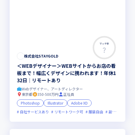
マッチ率
この求人は募集終了しました
株式会社STAYGOLD
＜WEBデザイナー＞WEBサイトからお店の看
板まで！幅広くデザインに携われます！年休1
32日｜リモートあり
Webデザイナー、アートディレクター
東京都
350-500万円
正社員
Photoshop
Illustrator
Adobe XD
自社サービスあり
リモートワーク可
服装自由
副業可
オン