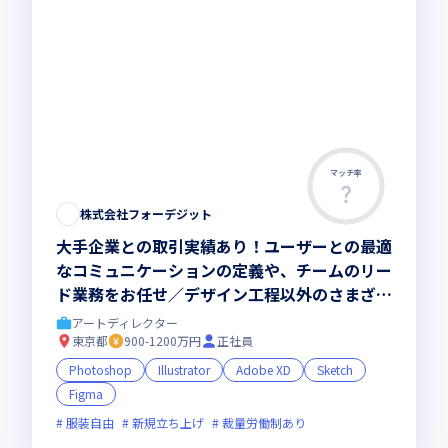
マッチ率
株式会社フォーデジット
大手企業との取引実績あり！ユーザーとの最適
なコミュニケーションの定義や、チームのリー
ド業務をお任せ／デザイン工程以外のさまざま
な業務にも挑戦可能
アートディレクター
東京都
900-1200万円
正社員
Photoshop
Illustrator
Adobe XD
Sketch
Figma
服装自由
新規立ち上げ
裁量労働制あり