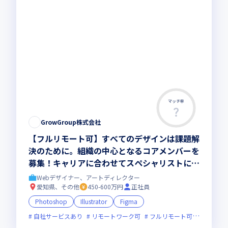
マッチ率
GrowGroup株式会社
【フルリモート可】すべてのデザインは課題解
決のために。組織の中心となるコアメンバーを
募集！キャリアに合わせてスペシャリストにも
マネージャーにもなれるポジション
Webデザイナー、アートディレクター
愛知県、その他
450-600万円
正社員
Photoshop
Illustrator
Figma
自社サービスあり
リモートワーク可
フルリモート可
服装自由