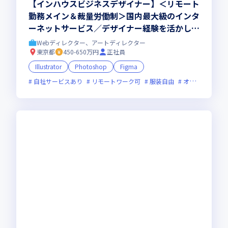
【インハウスビジネスデザイナー】＜リモート
勤務メイン＆裁量労働制＞国内最大級のインタ
ーネットサービス／デザイナー経験を活かし
て、よりビジネス側面でも新しいことにもチャ
Webディレクター、アートディレクター
レンジしていきたい方募集！
東京都
450-650万円
正社員
Illustrator
Photoshop
Figma
自社サービスあり
リモートワーク可
服装自由
オンライン選考可