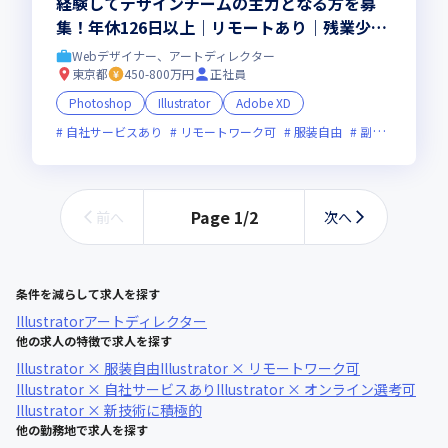
経験してデザインチームの主力となる方を募
集！年休126日以上｜リモートあり｜残業少な
め
Webデザイナー、アートディレクター
東京都
450-800万円
正社員
Photoshop
Illustrator
Adobe XD
自社サービスあり
リモートワーク可
服装自由
副業可
オン
Page
1
/
2
前へ
次へ
条件を減らして求人を探す
Illustrator
アートディレクター
他の求人の特徴で求人を探す
Illustrator × 服装自由
Illustrator × リモートワーク可
Illustrator × 自社サービスあり
Illustrator × オンライン選考可
Illustrator × 新技術に積極的
他の勤務地で求人を探す