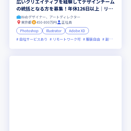
広いクリエイティブを経験してデザインチーム
の統括となる方を募集！年休126日以上｜リモ
ートあり｜残業少なめ
Webデザイナー、アートディレクター
東京都
450-800万円
正社員
Photoshop
Illustrator
Adobe XD
自社サービスあり
リモートワーク可
服装自由
副業可
オン