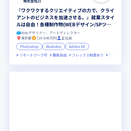
株式会社刀
『ワクワクするクリエイティブの力で、クライ
アントのビジネスを加速させる。』就業スタイ
ルは自由！各種制作物(WEBデザイン/SPツー
ル/広告バナー/パッケージ等)
Webデザイナー、アートディレクター
東京都
720-840万円
正社員
Photoshop
Illustrator
Adobe XD
リモートワーク可
服装自由
フレックス制度あり
新規立ち上げ