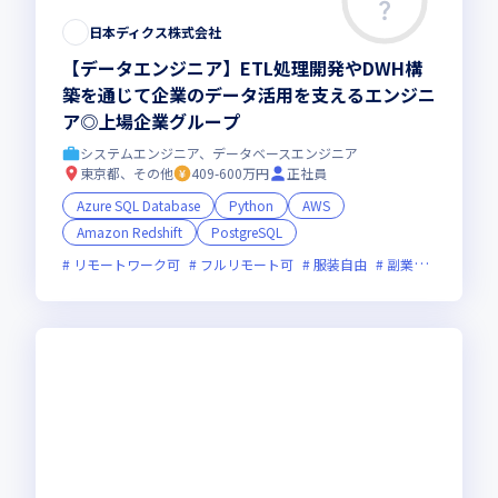
日本ディクス株式会社
【データエンジニア】ETL処理開発やDWH構
築を通じて企業のデータ活用を支えるエンジニ
ア◎上場企業グループ
システムエンジニア、データベースエンジニア
東京都、その他
409-600万円
正社員
Azure SQL Database
Python
AWS
Amazon Redshift
PostgreSQL
リモートワーク可
フルリモート可
服装自由
副業可
オンラ