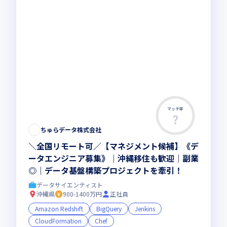
マッチ率
この求人は募集終了しました
ちゅらデータ株式会社
＼全国リモート可／【マネジメント候補】《デ
ータエンジニア募集》｜沖縄移住も歓迎｜副業
◎｜データ基盤構築プロジェクトを牽引！
データサイエンティスト
沖縄県
900-1400万円
正社員
Amazon Redshift
BigQuery
Jenkins
CloudFormation
Chef