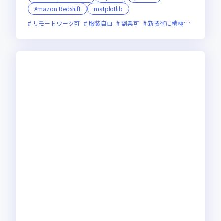
Amazon Redshift
matplotlib
リモートワーク可
服装自由
副業可
新技術に積極的
実務未