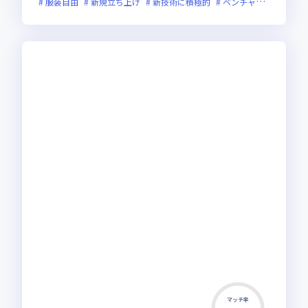
服装自由
新規立ち上げ
新技術に積極的
ベンチャー企業
残業
マッチ率