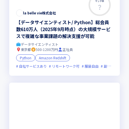
マッチ率
この求人は募集終了しました
la belle vie株式会社
【データサイエンティスト/ Python】総会員
数610万人（2025年9月時点）の大規模サービ
スで複雑な事業課題の解決支援が可能
データサイエンティスト
東京都
500-1200万円
正社員
Python
Amazon Redshift
自社サービスあり
リモートワーク可
服装自由
副業可
オン