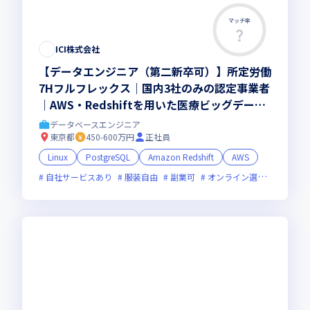
マッチ率
この求人は募集終了しました
ICI株式会社
【データエンジニア（第二新卒可）】所定労働
7Hフルフレックス｜国内3社のみの認定事業者
｜AWS・Redshiftを用いた医療ビッグデータ
領域で専門性を磨く
データベースエンジニア
東京都
450-600万円
正社員
Linux
PostgreSQL
Amazon Redshift
AWS
自社サービスあり
服装自由
副業可
オンライン選考可
フレ