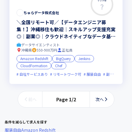
マッチ率
この求人は募集終了しました
ちゅらデータ株式会社
＼全国リモート可／【データエンジニア募
集！】沖縄移住も歓迎｜スキルアップ支援充実
◎｜副業◎｜クラウドネイティブなデータ基盤
構築に挑戦！大規模データ処理でスキルアップ
データサイエンティスト
できる環境です！
沖縄県
550-900万円
正社員
Amazon Redshift
BigQuery
Jenkins
CloudFormation
Chef
自社サービスあり
リモートワーク可
服装自由
副業可
オン
Page
1
/
2
前へ
次へ
条件を減らして求人を探す
服装自由
Amazon Redshift