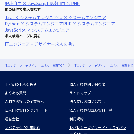
服装自由 × JavaScript
服装自由 × PHP
他の条件で求人を探す
Java × システムエンジニア
C# × システムエンジニア
Python × システムエンジニア
PHP × システムエンジニア
JavaScript × システムエンジニア
求人検索ページに戻る
ITエンジニア・デザイナー求人を探す
ITエンジニア・デザイナーの求人・転職TOP
ITエンジニア・デザイナーの求人・転職を探
IT・Web求人を探す
個人向けお問い合わせ
よくある質問
サイトマップ
人材をお探しの企業様へ
法人向けお問い合わせ
法人向け資料ダウンロード
法人向けお役立ち資料一覧
運営会社
利用規約
レバテックID利用規約
レバレジーズグループ・プライバシ
ーポリシー