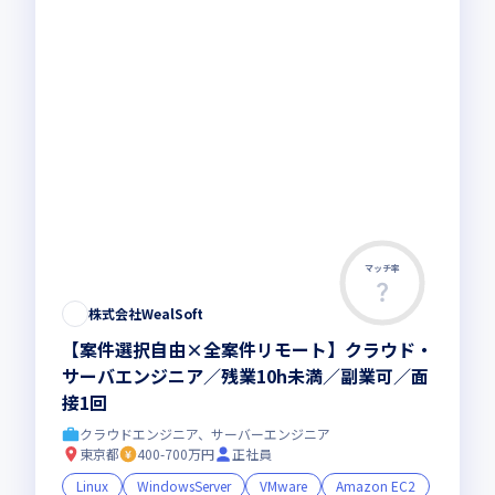
マッチ率
株式会社WealSoft
【案件選択自由×全案件リモート】クラウド・
サーバエンジニア／残業10h未満／副業可／面
接1回
クラウドエンジニア、サーバーエンジニア
東京都
400-700万円
正社員
Linux
WindowsServer
VMware
Amazon EC2