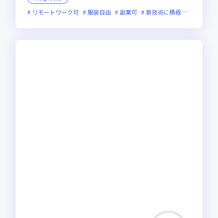
リモートワーク可
服装自由
副業可
新技術に積極的
実務未