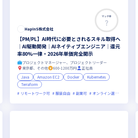
マッチ率
HapInS株式会社
【PM/PL】AI時代に必要とされるスキル取得へ
｜AI駆動開発｜AIネイティブエンジニア｜還元
率80%一律・2026年単価完全開示
プロジェクトマネージャー、プロジェクトリーダー
東京都、その他
600-1200万円
正社員
Java
Amazon EC2
Docker
Kubernetes
Terraform
新技術に積極的
リモートワーク可
面接1回
ベンチャー企業
服装自由
副業可
残業月20時間未満
オンライン選考可
女性エンジ
新技