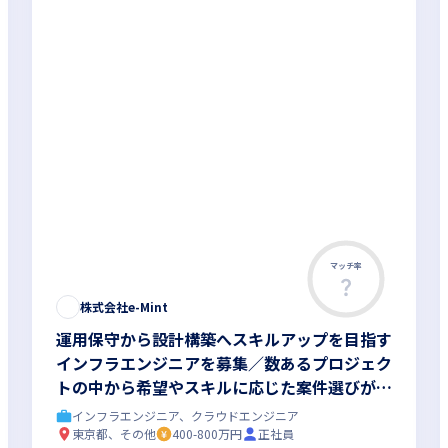
マッチ率
株式会社e-Mint
運用保守から設計構築へスキルアップを目指す
インフラエンジニアを募集／数あるプロジェク
トの中から希望やスキルに応じた案件選びが可
能な環境で、ともに成長しませんか
インフラエンジニア、クラウドエンジニア
東京都、その他
400-800万円
正社員