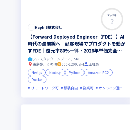
マッチ率
HapInS株式会社
【Forward Deployed Engineer（FDE）】AI
時代の最前線へ｜顧客現場でプロダクトを動か
すFDE｜還元率80%一律・2026年単価完全開
示
フルスタックエンジニア、SRE
東京都、その他
600-1200万円
正社員
Next.js
Node.js
Python
Amazon EC2
Docker
リモートワーク可
服装自由
副業可
オンライン選考可