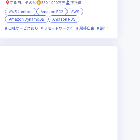
京都府、その他
550-1000万円
正社員
AWS Lambda
Amazon EC2
AWS
Amazon DynamoDB
Amazon RDS
面接1回
自社サービスあり
ベンチャー企業
リモートワーク可
残業月20時間未満
服装自由
女性エンジニアが活躍中
副業可
オンライン選