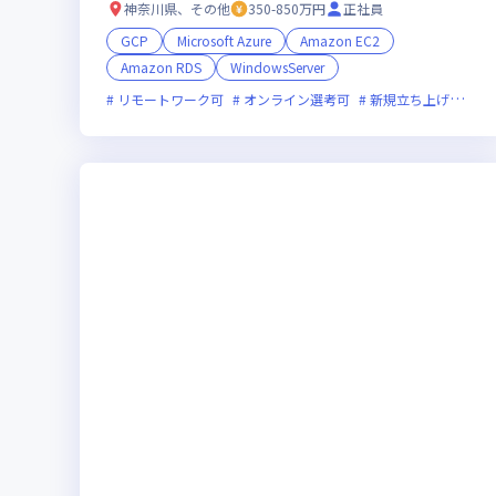
神奈川県、その他
350-850万円
正社員
GCP
Microsoft Azure
Amazon EC2
Amazon RDS
WindowsServer
リモートワーク可
オンライン選考可
新規立ち上げ
新技