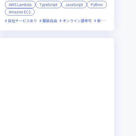
AWS Lambda
TypeScript
JavaScript
Python
Amazon EC2
ベンチャー企業
残業月20時間未満
グローバル展開
女性エンジニアが活躍中
新規立ち上げ
自社サービスあり
面接1回
服装自由
ベンチャー企業
オンライン選考可
残業月20時間未満
新技術に積極的
女性