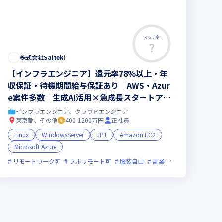
マッチ率
株式会社Saiteki
【インフラエンジニア】還元率78%以上・年
収保証・待機期間給与保証あり｜AWS・Azur
e案件多数｜生成AI活用×急成長スタートアッ
プ｜100項目スキル評価で市場価値を可視化｜
インフラエンジニア、クラウドエンジニア
年休130日超・平均残業月5~7時間
東京都、その他
400-1200万円
正社員
Linux
WindowsServer
JP1
Amazon EC2
Microsoft Azure
アが活躍中
副業可
リモートワーク可
オンライン選考可
フルリモート可
新規立ち上げ
服装自由
ベンチャー企業
副業可
オンライン選考
残業月20時