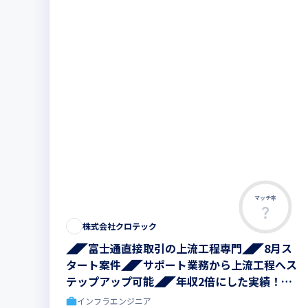
マッチ率
株式会社クロテック
◢◤富士通直接取引の上流工程専門◢◤8月ス
タート案件◢◤サポート業務から上流工程へス
テップアップ可能◢◤年収2倍にした実績！あ
なたの市場価値を最大化！
インフラエンジニア