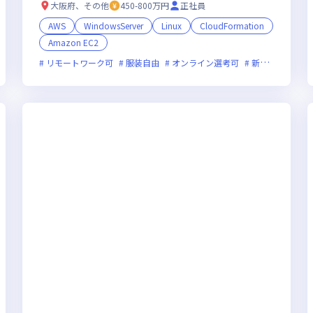
大阪府、その他
450-800万円
正社員
AWS
WindowsServer
Linux
CloudFormation
Amazon EC2
術に積極的
リモートワーク可
ベンチャー企業
服装自由
オンライン選考可
新技術に積極的