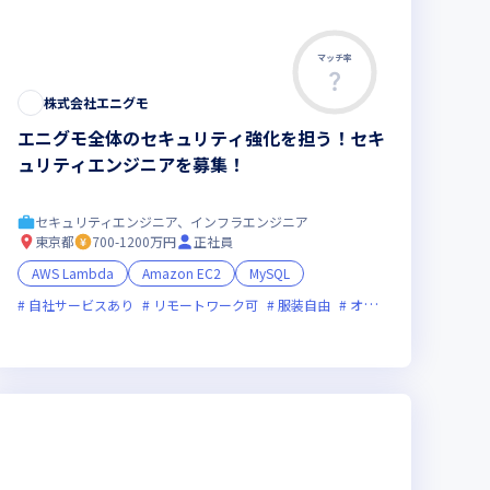
マッチ率
株式会社エニグモ
エニグモ全体のセキュリティ強化を担う！セキ
ュリティエンジニアを募集！
セキュリティエンジニア、インフラエンジニア
東京都
700-1200万円
正社員
AWS Lambda
Amazon EC2
MySQL
自社サービスあり
リモートワーク可
服装自由
オンライン選考可
フ
ニアが活躍中
術に積極的
面接1回
ベンチャー企業
残業月20時間未満
女性エンジニアが