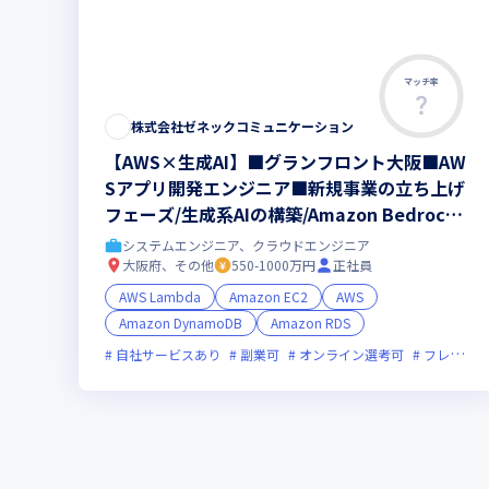
マッチ率
株式会社ゼネックコミュニケーション
【AWS×生成AI】■グランフロント大阪■AW
Sアプリ開発エンジニア■新規事業の立ち上げ
フェーズ/生成系AIの構築/Amazon Bedrock
を扱う◎AWS Summit2024出展企業！AWS B
システムエンジニア、クラウドエンジニア
ronze Sponsors
大阪府、その他
550-1000万円
正社員
AWS Lambda
Amazon EC2
AWS
Amazon DynamoDB
Amazon RDS
自社サービスあり
副業可
オンライン選考可
フレックス制度あり