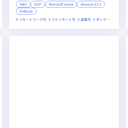
AWS
GCP
Microsoft Azure
Amazon EC2
Firebase
オンライン選考可
フレックス制度あり
新規立ち上げ
新技術に積極的
リモートワーク可
フルリモート可
副業可
オンライン選考可