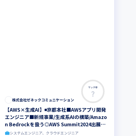
マッチ率
株式会社ゼネックコミュニケーション
【AWS×生成AI】◾️京都本社■AWSアプリ開発
エンジニア■新規事業/生成系AIの構築/Amazo
n Bedrockを扱う◎AWS Summit2024出展企
業！AWS Bronze Sponsors
システムエンジニア、クラウドエンジニア