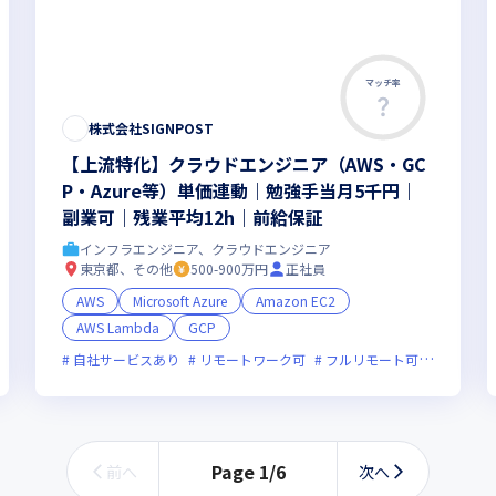
マッチ率
株式会社SIGNPOST
【上流特化】クラウドエンジニア（AWS・GC
P・Azure等）単価連動｜勉強手当月5千円｜
副業可｜残業平均12h｜前給保証
インフラエンジニア、クラウドエンジニア
東京都、その他
500-900万円
正社員
AWS
Microsoft Azure
Amazon EC2
AWS Lambda
GCP
新規立ち上げ
自社サービスあり
新技術に積極的
リモートワーク可
残業月20時間未満
フルリモート可
女性エンジニ
服装自由
Page
1
/
6
前へ
次へ