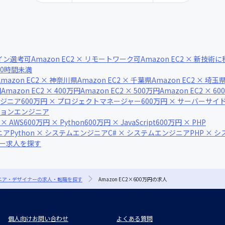
ライン選考可
Amazon EC2 × リモートワーク可
Amazon EC2 × 新技術
月20時間未満
Amazon EC2 × 神奈川県
Amazon EC2 × 千葉県
Amazon EC2 × 埼玉
円
Amazon EC2 × 400万円
Amazon EC2 × 500万円
Amazon EC2 × 6
ンジニア
600万円 × プロジェクトマネージャー
600万円 × サーバーサ
ーションエンジニア
 × AWS
600万円 × Python
600万円 × JavaScript
600万円 × PHP
ニア
Python × システムエンジニア
C# × システムエンジニア
PHP × 
ナー求人を探す
ジニア・デザイナーの求人・転職を探す
Amazon EC2×600万円の求人
個人向けお問い合わせ
よくある質問