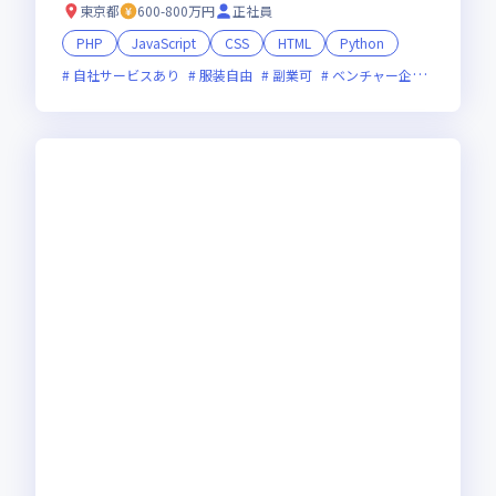
東京都
600-800万円
正社員
PHP
JavaScript
CSS
HTML
Python
自社サービスあり
服装自由
副業可
ベンチャー企業
残業月2