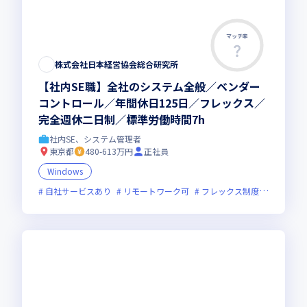
マッチ率
株式会社日本経営協会総合研究所
【社内SE職】全社のシステム全般／ベンダー
コントロール／年間休日125日／フレックス／
完全週休二日制／標準労働時間7h
社内SE、システム管理者
東京都
480-613万円
正社員
Windows
自社サービスあり
リモートワーク可
フレックス制度あり
残業