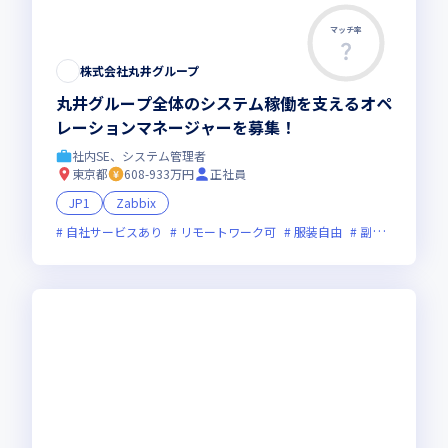
マッチ率
株式会社丸井グループ
丸井グループ全体のシステム稼働を支えるオペ
レーションマネージャーを募集！
社内SE、システム管理者
東京都
608-933万円
正社員
JP1
Zabbix
自社サービスあり
リモートワーク可
服装自由
副業可
オン