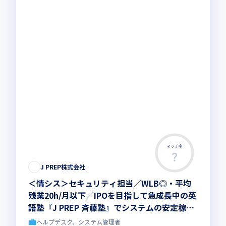
マッチ率
J PREP株式会社
＜情シス＞セキュリティ担当／WLB◎・平均
残業20h/月以下／IPOを目指して急成長中の英
語塾『J PREP 斉藤塾』でシステムの安定稼働
を支えるセキュリティ担当者を募集！
ヘルプデスク、システム管理者