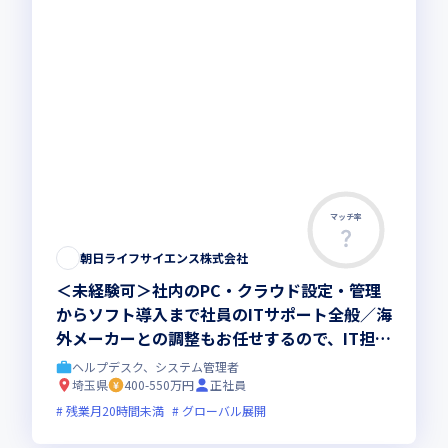
マッチ率
朝日ライフサイエンス株式会社
＜未経験可＞社内のPC・クラウド設定・管理
からソフト導入まで社員のITサポート全般／海
外メーカーとの調整もお任せするので、IT担当
としての専門性を着実に磨ける環境です。
ヘルプデスク、システム管理者
埼玉県
400-550万円
正社員
残業月20時間未満
グローバル展開