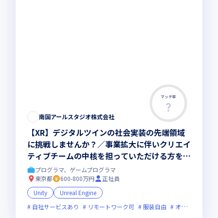
マッチ率
南国アールスタジオ株式会社
【XR】デジタルツインの社会実装の先端領域
に挑戦しませんか？／事業拡大に伴いクリエイ
ティブチームの中核を担っていただける方を募
集／自社プロダクト案件およびプライム案件の
プログラマ、ゲームプログラマ
み
東京都
600-800万円
正社員
Unity
Unreal Engine
自社サービスあり
リモートワーク可
服装自由
オンライン選考可