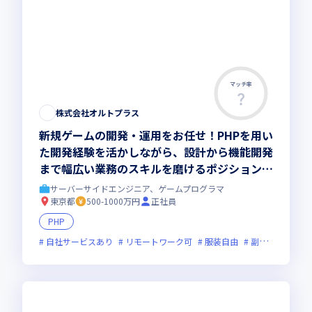
マッチ率
株式会社オルトプラス
新規ゲームの開発・運用をお任せ！PHPを用い
た開発経験を活かしながら、設計から機能開発
まで幅広い業務のスキルを磨けるポジション／
新しいキャリアをスタートさせませんか
サーバーサイドエンジニア、ゲームプログラマ
東京都
500-1000万円
正社員
PHP
自社サービスあり
リモートワーク可
服装自由
副業可
オン