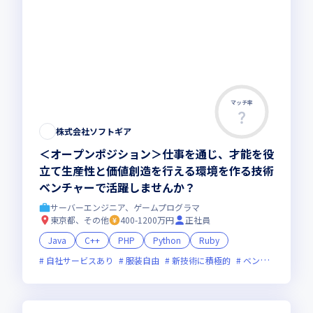
マッチ率
株式会社ソフトギア
＜オープンポジション＞仕事を通じ、才能を役
立て生産性と価値創造を行える環境を作る技術
ベンチャーで活躍しませんか？
サーバーエンジニア、ゲームプログラマ
東京都、その他
400-1200万円
正社員
Java
C++
PHP
Python
Ruby
自社サービスあり
服装自由
新技術に積極的
ベンチャー企業