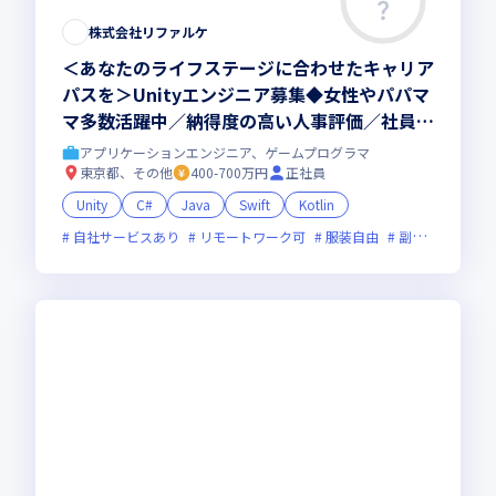
株式会社リファルケ
＜あなたのライフステージに合わせたキャリア
パスを＞Unityエンジニア募集◆女性やパパマ
マ多数活躍中／納得度の高い人事評価／社員が
中心の案件営業／年休130日／エンジニア定着
アプリケーションエンジニア、ゲームプログラマ
率97%
東京都、その他
400-700万円
正社員
Unity
C#
Java
Swift
Kotlin
自社サービスあり
リモートワーク可
服装自由
副業可
オン