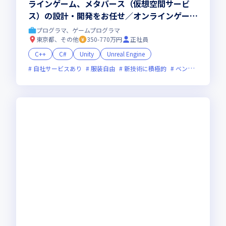
ラインゲーム、メタバース（仮想空間サービ
ス）の設計・開発をお任せ／オンラインゲー
ム・メタバース専門の開発スタジオ
プログラマ、ゲームプログラマ
東京都、その他
350-770万円
正社員
C++
C#
Unity
Unreal Engine
自社サービスあり
服装自由
新技術に積極的
ベンチャー企業