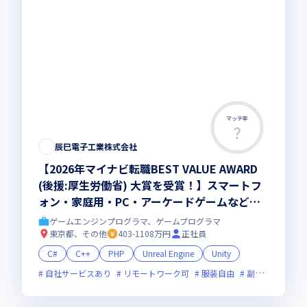
マッチ率
辰巳電子工業株式会社
【2026年マイナビ転職BEST VALUE AWARD
(後援:厚生労働省) 大賞を受賞！】スマートフ
ォン・家庭用・PC・アーケードゲームなどの
幅広いゲーム案件をお任せ！ゲーム開発経験が
ゲームエンジンプログラマ、ゲームプログラマ
活かせる／エンジニアとして成長できる環境で
東京都、その他
403-1108万円
正社員
働きませんか
C#
C++
PHP
Unreal Engine
Unity
自社サービスあり
リモートワーク可
服装自由
副業可
オン