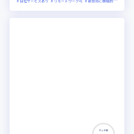
自社サービスあり
リモートワーク可
新技術に積極的
残業月2
マッチ率