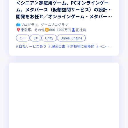
＜シニア＞家庭用ゲーム、PCオンラインゲー
ム、メタバース（仮想空間サービス）の設計・
開発をお任せ／オンラインゲーム・メタバース
専門の開発スタジオ
プログラマ、ゲームプログラマ
東京都、その他
600-1200万円
正社員
C++
C#
Unity
Unreal Engine
自社サービスあり
服装自由
新技術に積極的
ベンチャー企業