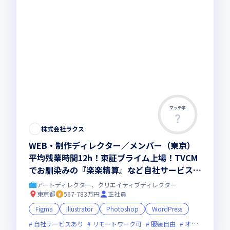
マッチ率
この求人は募集終了しました
株式会社ラクス
WEB・制作ディレクター／メンバー（東京）
平均残業時間12h！東証プライム上場！TVCM
でお馴染みの『楽楽精算』など自社サービス複
数展開中！
アートディレクター、クリエイティブディレクター
東京都
567-783万円
正社員
Figma
Illustrator
Photoshop
WordPress
自社サービスあり
リモートワーク可
服装自由
オンライン選考可