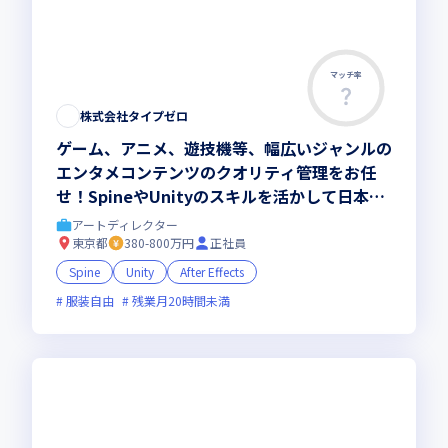
マッチ率
株式会社タイプゼロ
ゲーム、アニメ、遊技機等、幅広いジャンルの
エンタメコンテンツのクオリティ管理をお任
せ！SpineやUnityのスキルを活かして日本の
エンタメを世界に発信していきませんか
アートディレクター
東京都
380-800万円
正社員
Spine
Unity
After Effects
服装自由
残業月20時間未満