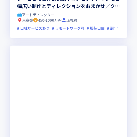
幅広い制作とディレクションをおまかせ／クリ
エイターの実務経験を活かしてクリエイティブ
アートディレクター
なチャレンジが可能な環境です
東京都
450-1000万円
正社員
自社サービスあり
リモートワーク可
服装自由
副業可
オン