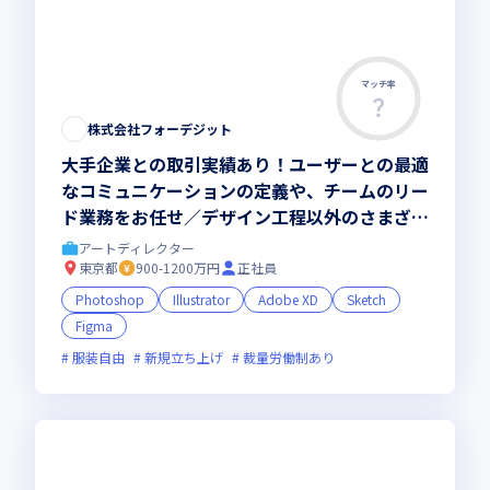
マッチ率
株式会社フォーデジット
大手企業との取引実績あり！ユーザーとの最適
なコミュニケーションの定義や、チームのリー
ド業務をお任せ／デザイン工程以外のさまざま
な業務にも挑戦可能
アートディレクター
東京都
900-1200万円
正社員
Photoshop
Illustrator
Adobe XD
Sketch
Figma
服装自由
新規立ち上げ
裁量労働制あり