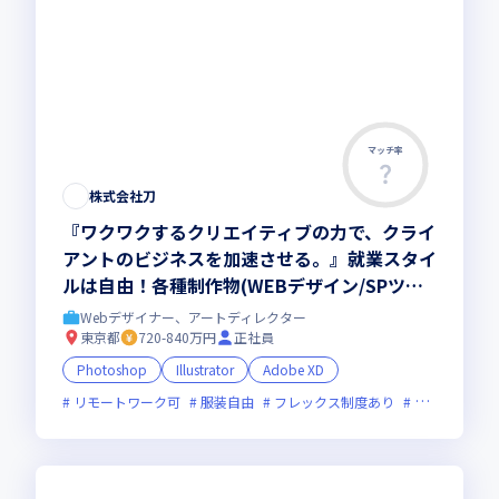
マッチ率
株式会社刀
『ワクワクするクリエイティブの力で、クライ
アントのビジネスを加速させる。』就業スタイ
ルは自由！各種制作物(WEBデザイン/SPツー
ル/広告バナー/パッケージ等)
Webデザイナー、アートディレクター
東京都
720-840万円
正社員
Photoshop
Illustrator
Adobe XD
リモートワーク可
服装自由
フレックス制度あり
新規立ち上げ