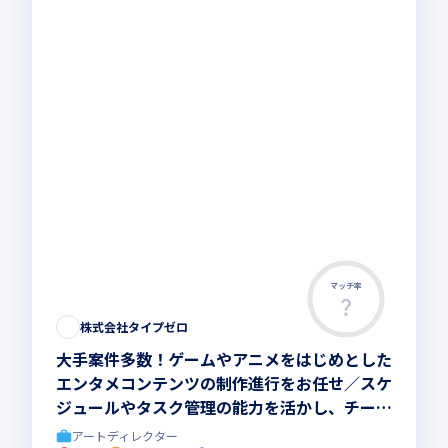
マッチ率
株式会社タイプゼロ
大手案件多数！ゲームやアニメをはじめとした
エンタメコンテンツの制作進行をお任せ／スケ
ジュールやタスク管理の能力を活かし、チーム
を引っ張るリーダーを目指しませんか
アートディレクター