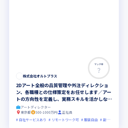
マッチ率
株式会社オルトプラス
2Dアート全般の品質管理や外注ディレクショ
ン、各職種との仕様策定をお任せします／アー
トの方向性を定義し、実務スキルを活かしなが
ら世界観づくりに深く携われます
アートディレクター
東京都
500-1000万円
正社員
自社サービスあり
リモートワーク可
服装自由
副業可
オン