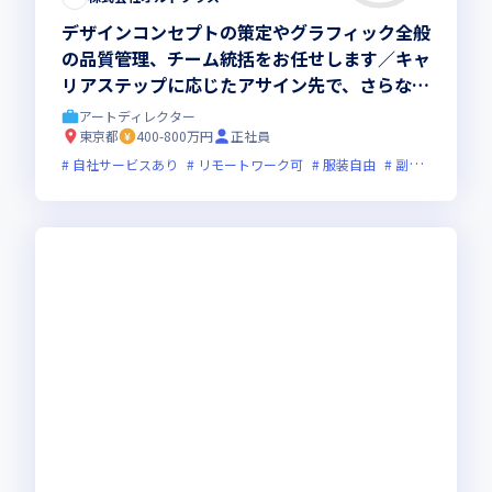
デザインコンセプトの策定やグラフィック全般
の品質管理、チーム統括をお任せします／キャ
リアステップに応じたアサイン先で、さらなる
事業躍進に向けて取り組める環境です
アートディレクター
東京都
400-800万円
正社員
自社サービスあり
リモートワーク可
服装自由
副業可
オン