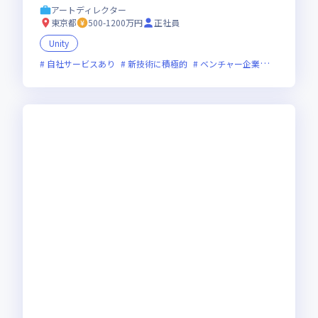
してのスキルを磨くことができます
アートディレクター
東京都
500-1200万円
正社員
Unity
自社サービスあり
新技術に積極的
ベンチャー企業
裁量労働制