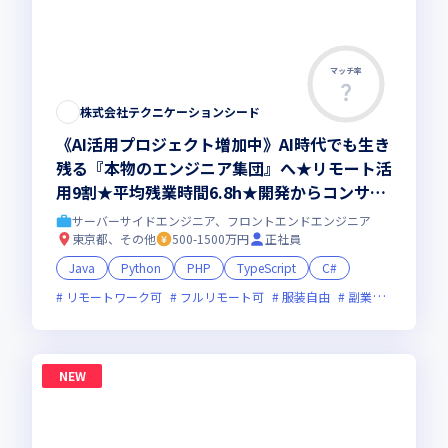
マッチ率
株式会社テクニケーションシード
《AI活用プロジェクト増加中》AI時代でも生き
残る『本物のエンジニア集団』へ★リモート活
用9割★平均残業時間6.8h★開発からコンサル
領域まで、一気通貫でキャリアを作りたいあな
サーバーサイドエンジニア、フロントエンドエンジニア
たにオススメの環境です！
東京都、その他
500-1500万円
正社員
Java
Python
PHP
TypeScript
C#
リモートワーク可
フルリモート可
服装自由
副業可
オンラ
NEW