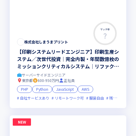
マッチ率
株式会社しまうまプリント
【印刷システムリードエンジニア】印刷生産シ
ステム／次世代投資｜完全内製・年間数億枚の
ミッションクリティカルシステム｜リファクタ
＆刷新の比重をさらに拡大｜ハイブリッド勤務
サーバーサイドエンジニア
(週2出社)
東京都
600-950万円
正社員
PHP
Python
JavaScript
AWS
自社サービスあり
リモートワーク可
服装自由
残業月20時間未満
NEW