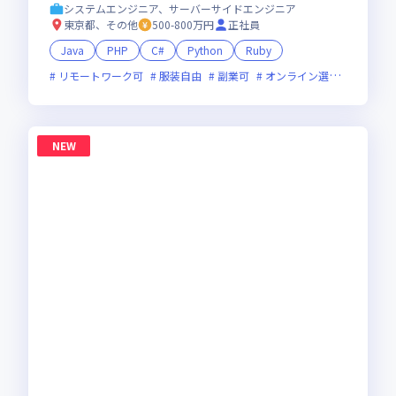
抜く会社。仕事も、人生も、本気で楽しめる環
システムエンジニア、サーバーサイドエンジニア
境へ！
東京都、その他
500-800万円
正社員
Java
PHP
C#
Python
Ruby
リモートワーク可
服装自由
副業可
オンライン選考可
ベン
NEW