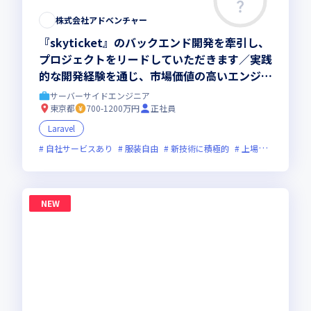
株式会社アドベンチャー
『skyticket』のバックエンド開発を牽引し、
プロジェクトをリードしていただきます／実践
的な開発経験を通じ、市場価値の高いエンジニ
アへと成長しませんか
サーバーサイドエンジニア
東京都
700-1200万円
正社員
Laravel
自社サービスあり
服装自由
新技術に積極的
上場企業
グロ
NEW