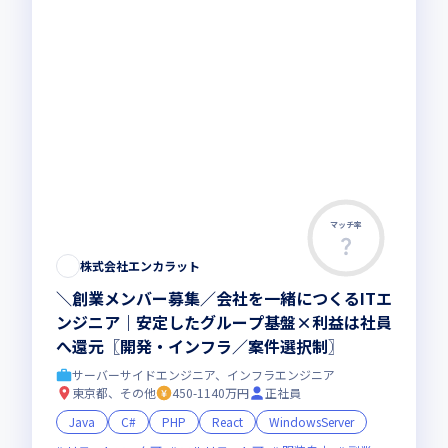
マッチ率
株式会社エンカラット
＼創業メンバー募集／会社を一緒につくるITエ
ンジニア｜安定したグループ基盤×利益は社員
へ還元〖開発・インフラ／案件選択制〗
サーバーサイドエンジニア、インフラエンジニア
東京都、その他
450-1140万円
正社員
Java
C#
PHP
React
WindowsServer