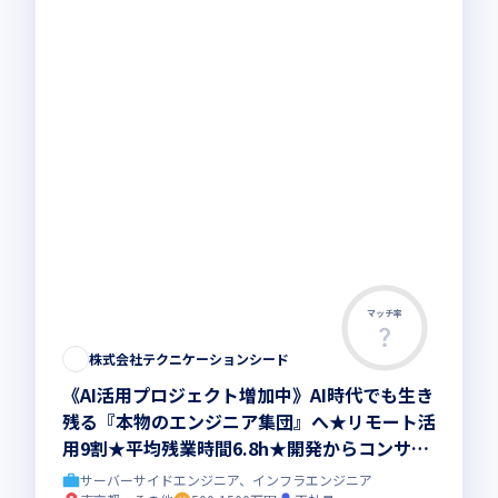
マッチ率
株式会社テクニケーションシード
《AI活用プロジェクト増加中》AI時代でも生き
残る『本物のエンジニア集団』へ★リモート活
用9割★平均残業時間6.8h★開発からコンサル
領域まで、一気通貫でキャリアを作りたいあな
サーバーサイドエンジニア、インフラエンジニア