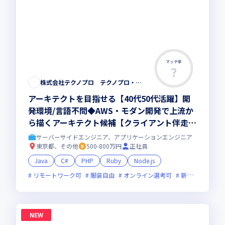
マッチ率
株式会社テクノプロ テクノプロ・エンジニアリング社
アーキテクトを目指せる【40代50代活躍】開
発環境/言語不問◆AWS・モダン開発で上流か
ら描くアーキテクト候補【クライアント伴走型
のフルスタック・リードエンジニア 】大手直
サーバーサイドエンジニア、アプリケーションエンジニア
取引・最先端プロジェクト多数／残業少・福利
東京都、その他
500-800万円
正社員
厚生◎
Java
C#
PHP
Ruby
Node.js
リモートワーク可
服装自由
オンライン選考可
新技術に積極的
NEW