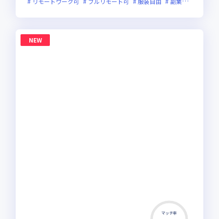
リモートワーク可
フルリモート可
服装自由
副業可
オンラ
NEW
マッチ率