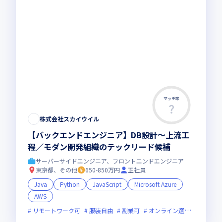
マッチ率
株式会社スカイウイル
【バックエンドエンジニア】DB設計〜上流工
程／モダン開発組織のテックリード候補
サーバーサイドエンジニア、フロントエンドエンジニア
東京都、その他
650-850万円
正社員
Java
Python
JavaScript
Microsoft Azure
AWS
リモートワーク可
服装自由
副業可
オンライン選考可
新規