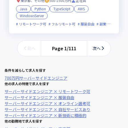
たにオススメの環境です！
東京都、その他
500-1500万円
正社員
Java
Python
TypeScript
AWS
WindowsServer
リモートワーク可
フルリモート可
服装自由
副業可
オンラ
Page
1
/
111
前へ
次へ
条件を減らして求人を探す
700万円
サーバーサイドエンジニア
他の求人の特徴で求人を探す
サーバーサイドエンジニア × リモートワーク可
サーバーサイドエンジニア × 服装自由
サーバーサイドエンジニア × オンライン選考可
サーバーサイドエンジニア × 自社サービスあり
サーバーサイドエンジニア × 新技術に積極的
他の勤務地で求人を探す