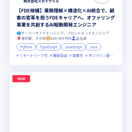
株式会社スカイウイル
【FDE候補】業務理解×構造化×AI統合で、顧
客の変革を担うFDEキャリアへ。オファリング
事業を共創するAI駆動開発エンジニア
サーバーサイドエンジニア、フロントエンドエンジニア
東京都、その他
600-900万円
正社員
Python
TypeScript
JavaScript
Java
リモートワーク可
服装自由
副業可
オンライン選考可
新規
NEW