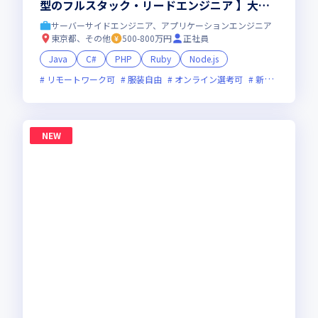
型のフルスタック・リードエンジニア 】大手
直取引・最先端プロジェクト多数／残業少・福
サーバーサイドエンジニア、アプリケーションエンジニア
利厚生◎
東京都、その他
500-800万円
正社員
Java
C#
PHP
Ruby
Node.js
リモートワーク可
服装自由
オンライン選考可
新技術に積極的
NEW